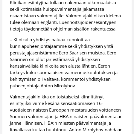
Klinikan esiintyjinä tullaan näkemään ulkomaalaisia
sekä kotimaisia huippuvalmentajia jakamassa
osaamistaan valmentajille. Valmentajaklinikan kielenä
tulee olemaan englanti. Luennoitsijoiden/esiintyjien
tietoja täydennetään ohjelman sisällön rakentuessa.
– Klinikalla yhdistys haluaa kunnioittaa
kunniapuheenjohtajaamme sekä yhdistyksen yhtä
perustajajäsenistämme Eero Saarisen muistoa. Eero
Saarinen on ollut järjestämässä yhdistyksen
kansainvälisiä klinikoita sen alusta lähtien. Eeron
tärkeys koko suomalaisen valmennuskoulutuksen ja
kehittymisen oli valtava, kommentoi yhdistyksen
puheenjohtaja Anton Mirolybov.
Valmentajaklinikka on toistaiseksi kiinnittänyt
esiintyjiksi viime kesänä sensaatiomaisen 16-
vuotiaiden naisten Euroopan mestaruuden voittaneen
Suomen valmentajan ja HBA:n naisten päävalmentajan
Janne Hännisen. HBA:n miesten päävalmentaja ja
Itävallassa kultaa huuhtonut Anton Mirolybov nähdään