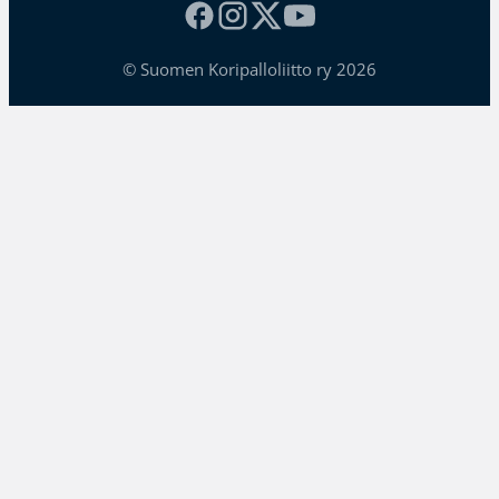
© Suomen Koripalloliitto ry 2026