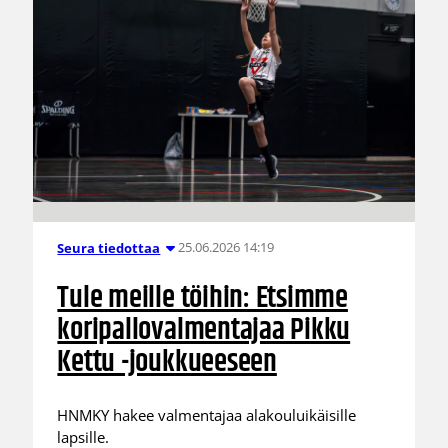
25.06.2026 14:19
Seura tiedottaa
Tule meille töihin: Etsimme
koripallovalmentajaa Pikku
Kettu -joukkueeseen
HNMKY hakee valmentajaa alakouluikäisille
lapsille.