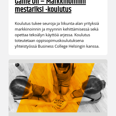
Game On – Markkinoinnin
mestariksi -koulutus
Koulutus tukee seuroja ja liikunta-alan yrityksiä
markkinoinnin ja myynnin kehittämisessä sekä
opettaa tekoälyn käyttöä arjessa. Koulutus
toteutetaan oppisopimuskoulutuksena
yhteistyössä Business College Helsingin kanssa.