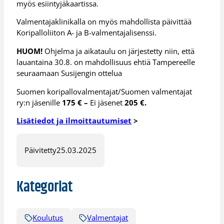
myös esiintyjäkaartissa.
Valmentajaklinikalla on myös mahdollista päivittää
Koripalloliiton A- ja B-valmentajalisenssi.
HUOM!
Ohjelma ja aikataulu on järjestetty niin, että
lauantaina 30.8. on mahdollisuus ehtiä Tampereelle
seuraamaan Susijengin ottelua
Suomen koripallovalmentajat/Suomen valmentajat
ry:n jäsenille
175 € –
Ei jäsenet
205 €.
Lisätiedot ja ilmoittautumiset
>
Päivitetty
25.03.2025
Kategoriat
Koulutus
Valmentajat