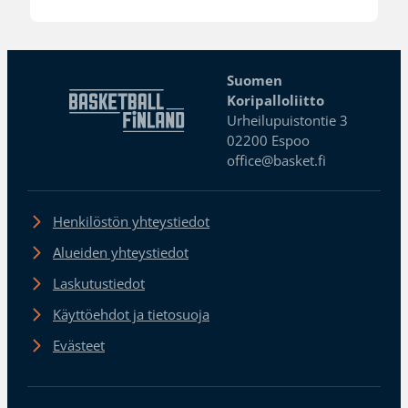
Suomen
Koripalloliitto
Urheilupuistontie 3
02200 Espoo
office@basket.fi
Henkilöstön yhteystiedot
Alueiden yhteystiedot
Laskutustiedot
Käyttöehdot ja tietosuoja
Evästeet