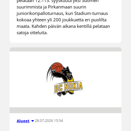
pelataan 12.–13. syyskuuta yksi Suomen
suurimmista ja Pirkanmaan suurin
juniorikoripalloturnaus, kun Stadium-turnaus
kokoaa yhteen yli 200 joukkuetta eri puolilta
maata. Kahden päivän aikana kentillä pelataan
satoja otteluita.
28.07.2026 15:54
Alueet