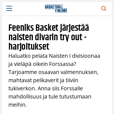
Siirry
sisältöön
Feeniks Basket järjestää
naisten divarin try out -
harjoitukset
Haluatko pelata Naisten I divisioonaa
ja vieläpä oikein Forssassa?
Tarjoamme osaavan valmennuksen,
mahtavat pelikaverit ja tiiviin
tukiverkon. Anna siis Forssalle
mahdollisuus ja tule tutustumaan
meihin.