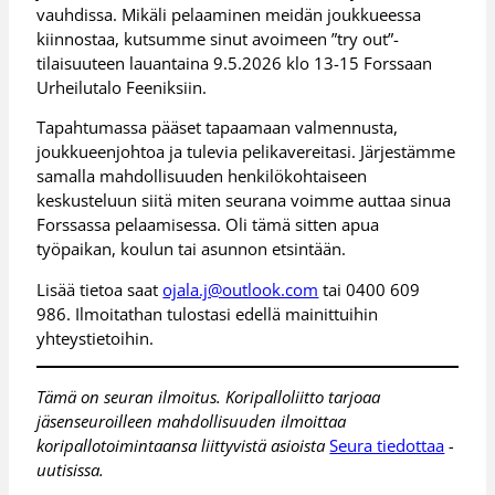
vauhdissa. Mikäli pelaaminen meidän joukkueessa
kiinnostaa, kutsumme sinut avoimeen ”try out”-
tilaisuuteen lauantaina 9.5.2026 klo 13-15 Forssaan
Urheilutalo Feeniksiin.
Tapahtumassa pääset tapaamaan valmennusta,
joukkueenjohtoa ja tulevia pelikavereitasi. Järjestämme
samalla mahdollisuuden henkilökohtaiseen
keskusteluun siitä miten seurana voimme auttaa sinua
Forssassa pelaamisessa. Oli tämä sitten apua
työpaikan, koulun tai asunnon etsintään.
Lisää tietoa saat
ojala.j@outlook.com
tai 0400 609
986. Ilmoitathan tulostasi edellä mainittuihin
yhteystietoihin.
Tämä on seuran ilmoitus. Koripalloliitto tarjoaa
jäsenseuroilleen mahdollisuuden ilmoittaa
koripallotoimintaansa liittyvistä asioista
Seura tiedottaa
-
uutisissa.