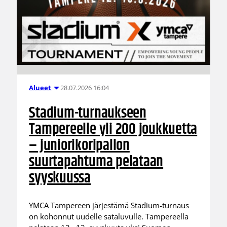
28.07.2026 16:04
Alueet
Stadium-turnaukseen
Tampereelle yli 200 joukkuetta
– juniorikoripallon
suurtapahtuma pelataan
syyskuussa
YMCA Tampereen järjestämä Stadium-turnaus
on kohonnut uudelle sataluvulle. Tampereella