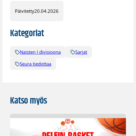
Päivitetty
20.04.2026
Kategoriat
Naisten I divisioona
Sarjat
Seura tiedottaa
Katso myös