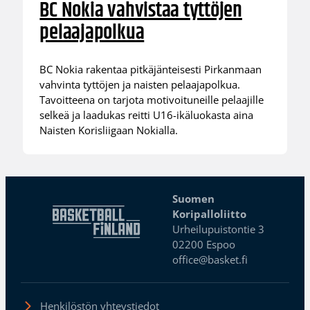
BC Nokia vahvistaa tyttöjen
pelaajapolkua
BC Nokia rakentaa pitkäjänteisesti Pirkanmaan
vahvinta tyttöjen ja naisten pelaajapolkua.
Tavoitteena on tarjota motivoituneille pelaajille
selkeä ja laadukas reitti U16-ikäluokasta aina
Naisten Korisliigaan Nokialla.
Suomen
Koripalloliitto
Urheilupuistontie 3
02200 Espoo
office@basket.fi
Henkilöstön yhteystiedot