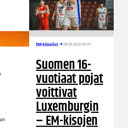
08.08.2026 00:37
EM-kilpailut
Suomen 16-
vuotiaat pojat
n
voittivat
Luxemburgin
– EM-kisojen
aan