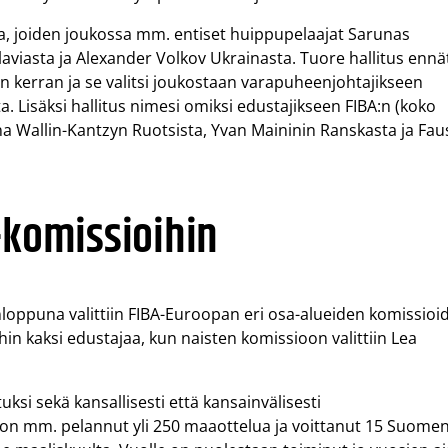
aa, joiden joukossa mm. entiset huippupelaajat Sarunas
laviasta ja Alexander Volkov Ukrainasta. Tuore hallitus ennät
 kerran ja se valitsi joukostaan varapuheenjohtajikseen
ta. Lisäksi hallitus nimesi omiksi edustajikseen FIBA:n (koko
a Wallin-Kantzyn Ruotsista, Yvan Maininin Ranskasta ja Fau
-komissioihin
konloppuna valittiin FIBA-Euroopan eri osa-alueiden komissioi
n kaksi edustajaa, kun naisten komissioon valittiin Lea
si sekä kansallisesti että kansainvälisesti
on mm. pelannut yli 250 maaottelua ja voittanut 15 Suome