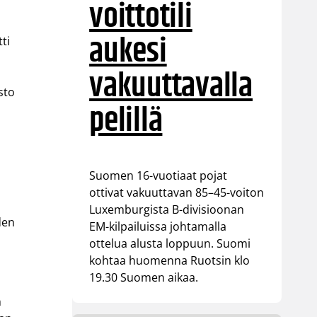
voittotili
aukesi
ti
vakuuttavalla
sto
pelillä
Suomen 16-vuotiaat pojat
ottivat vakuuttavan 85–45-voiton
Luxemburgista B-divisioonan
den
EM-kilpailuissa johtamalla
ottelua alusta loppuun. Suomi
kohtaa huomenna Ruotsin klo
19.30 Suomen aikaa.
n