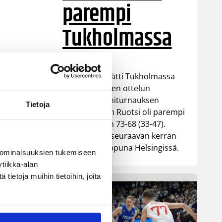
parempi
Tukholmassa
Susiladies päätti Tukholmassa
pelatun kahden ottelun
mittaisen miniturnauksen
Tietoja
tappioon, kun Ruotsi oli parempi
loppulukemin 73-68 (33-47).
Suomi pelaa seuraavan kerran
ensi viikonloppuna Helsingissä.
 ominaisuuksien tukemiseen
tiikka-alan
ietoja muihin tietoihin, joita