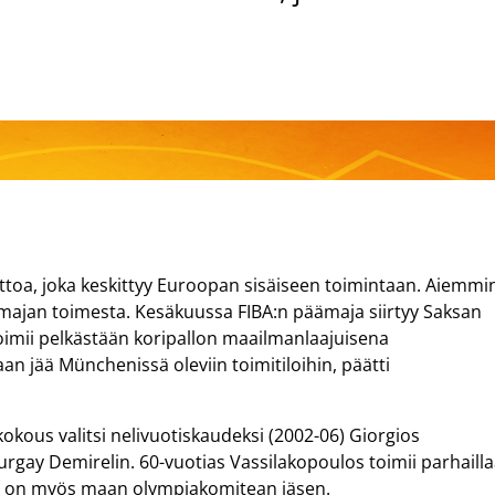
ittoa, joka keskittyy Euroopan sisäiseen toimintaan. Aiemmi
majan toimesta. Kesäkuussa FIBA:n päämaja siirtyy Saksan
oimii pelkästään koripallon maailmanlaajuisena
an jää Münchenissä oleviin toimitiloihin, päätti
kous valitsi nelivuotiskaudeksi (2002-06) Giorgios
Turgay Demirelin. 60-vuotias Vassilakopoulos toimii parhaill
ja on myös maan olympiakomitean jäsen.