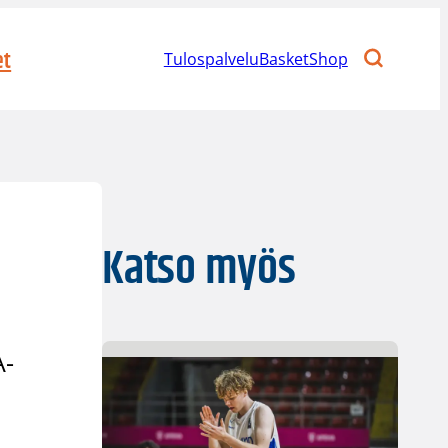
et
Tulospalvelu
BasketShop
Katso myös
A-