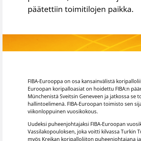
päätettiin toimitilojen paikka.
FIBA-Eurooppa on osa kansainvälistä koripalloli
Euroopan koripalloasiat on hoidettu FIBA:n pää
Münchenistä Sveitsin Geneveen ja jatkossa se t
hallintoelimenä. FIBA-Euroopan toimisto sen sija
viikonloppuinen vuosikokous.
Uudeksi puheenjohtajaksi FIBA-Euroopan vuosiko
Vassilakopouloksen, joka voitti kilvassa Turkin 
myös Kreikan koripalloliiton puheenjohtajana 