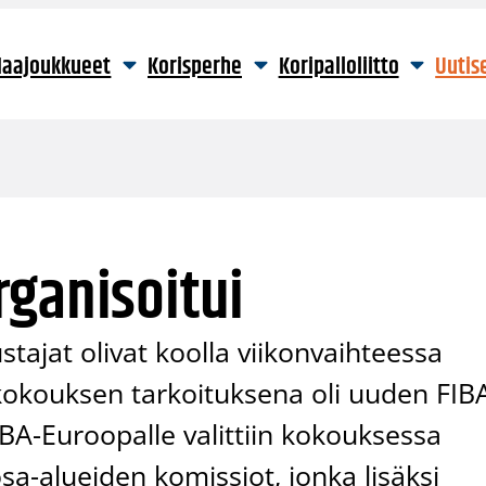
aajoukkueet
Korisperhe
Koripalloliitto
Uutis
rganisoitui
stajat olivat koolla viikonvaihteessa
kokouksen tarkoituksena oli uuden FIB
A-Euroopalle valittiin kokouksessa
 osa-alueiden komissiot, jonka lisäksi