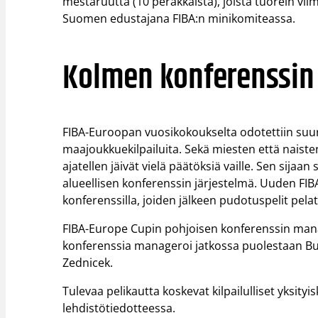
mestaruutta (10 peräkkäistä), joista tuorein vi
Suomen edustajana FIBA:n minikomiteassa.
Kolmen konferenssin 
FIBA-Euroopan vuosikokoukselta odotettiin suur
maajoukkuekilpailuita. Sekä miesten että naist
ajatellen jäivät vielä päätöksiä vaille. Sen sija
alueellisen konferenssin järjestelmä. Uuden FIB
konferenssilla, joiden jälkeen pudotuspelit pela
FIBA-Europe Cupin pohjoisen konferenssin manager
konferenssia manageroi jatkossa puolestaan Bulga
Zednicek.
Tulevaa pelikautta koskevat kilpailulliset yksit
lehdistötiedotteessa.