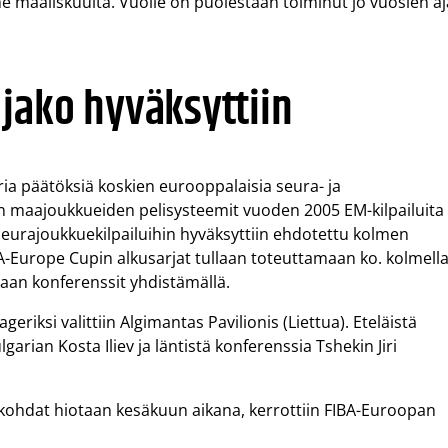
ime maaliskuulta. Vuolle on puolestaan toiminut jo vuosien a
jako hyväksyttiin
ia päätöksiä koskien eurooppalaisia seura- ja
en maajoukkueiden pelisysteemit vuoden 2005 EM-kilpailuita
an seurajoukkuekilpailuihin hyväksyttiin ehdotettu kolmen
A-Europe Cupin alkusarjat tullaan toteuttamaan ko. kolmell
taan konferenssit yhdistämällä.
iksi valittiin Algimantas Pavilionis (Liettua). Eteläistä
rian Kosta Iliev ja läntistä konferenssia Tshekin Jiri
yiskohdat hiotaan kesäkuun aikana, kerrottiin FIBA-Euroopan