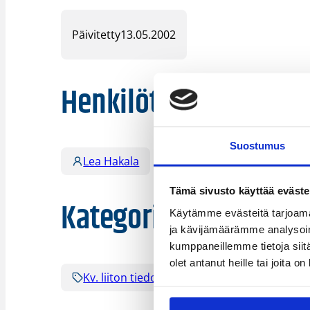
Päivitetty
13.05.2002
Henkilöt
Suostumus
Lea Hakala
Tämä sivusto käyttää eväste
Kategoriat
Käytämme evästeitä tarjoama
ja kävijämäärämme analysoim
kumppaneillemme tietoja siitä
olet antanut heille tai joita o
Kv. liiton tiedote
Pääjuttu