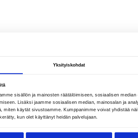
Yksityiskohdat
itä
mme sisällön ja mainosten räätälöimiseen, sosiaalisen median
iseen. Lisäksi jaamme sosiaalisen median, mainosalan ja analy
, miten käytät sivustoamme. Kumppanimme voivat yhdistää näitä t
n kerätty, kun olet käyttänyt heidän palvelujaan.