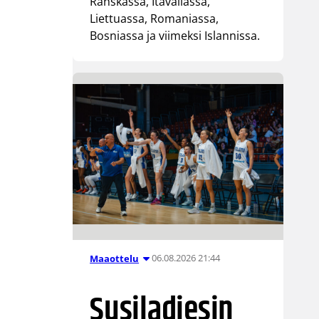
Ranskassa, Itävallassa,
Liettuassa, Romaniassa,
Bosniassa ja viimeksi Islannissa.
06.08.2026 21:44
Maaottelu
Susiladiesin