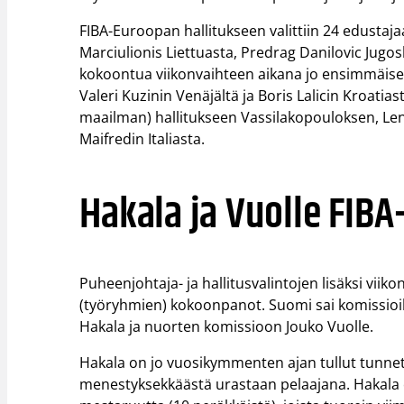
FIBA-Euroopan hallitukseen valittiin 24 edustaj
Marciulionis Liettuasta, Predrag Danilovic Jugos
kokoontua viikonvaihteen aikana jo ensimmäisen
Valeri Kuzinin Venäjältä ja Boris Lalicin Kroatias
maailman) hallitukseen Vassilakopouloksen, Len
Maifredin Italiasta.
Hakala ja Vuolle FIBA
Puheenjohtaja- ja hallitusvalintojen lisäksi vii
(työryhmien) kokoonpanot. Suomi sai komissioihi
Hakala ja nuorten komissioon Jouko Vuolle.
Hakala on jo vuosikymmenten ajan tullut tunnetuk
menestyksekkäästä urastaan pelaajana. Hakala 