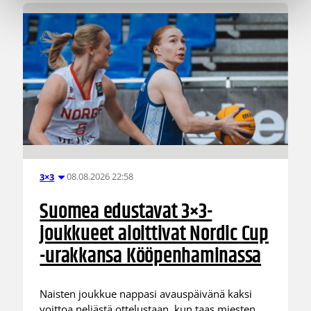
08.08.2026 22:58
3×3
Suomea edustavat 3×3-
joukkueet aloittivat Nordic Cup
-urakkansa Kööpenhaminassa
Naisten joukkue nappasi avauspäivänä kaksi
voittoa neljästä ottelustaan, kun taas miesten