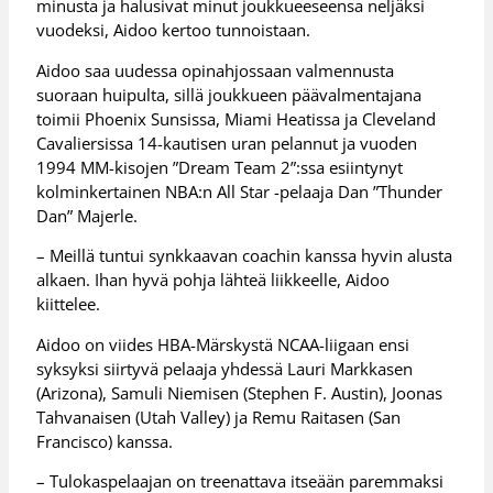
minusta ja halusivat minut joukkueeseensa neljäksi
vuodeksi, Aidoo kertoo tunnoistaan.
Aidoo saa uudessa opinahjossaan valmennusta
suoraan huipulta, sillä joukkueen päävalmentajana
toimii Phoenix Sunsissa, Miami Heatissa ja Cleveland
Cavaliersissa 14-kautisen uran pelannut ja vuoden
1994 MM-kisojen ”Dream Team 2”:ssa esiintynyt
kolminkertainen NBA:n All Star -pelaaja Dan ”Thunder
Dan” Majerle.
– Meillä tuntui synkkaavan coachin kanssa hyvin alusta
alkaen. Ihan hyvä pohja lähteä liikkeelle, Aidoo
kiittelee.
Aidoo on viides HBA-Märskystä NCAA-liigaan ensi
syksyksi siirtyvä pelaaja yhdessä Lauri Markkasen
(Arizona), Samuli Niemisen (Stephen F. Austin), Joonas
Tahvanaisen (Utah Valley) ja Remu Raitasen (San
Francisco) kanssa.
– Tulokaspelaajan on treenattava itseään paremmaksi