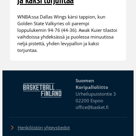
ja kaksi torjuntaa
WNBA:ssa Dallas Wings kärsi tappion, kun
Golden State Valkyries oli parempi
loppulukemin 94-76 (44-36). Awak Kuier tilastoi
vaihdoissa yhdeksässä ja puolessa minuutissa
neljä pistettä, yhden levypallon ja kaksi
torjuntaa.
Suomen
Koripalloliitto
Urheilupuistontie 3
02200 Espoo
office@basket.fi
Henkilöstön yhteystiedot