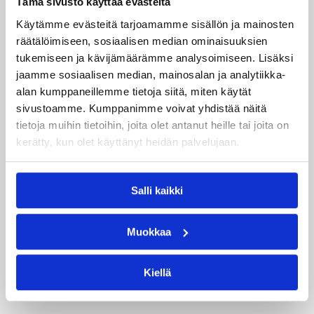
Tämä sivusto käyttää evästeitä
Henkilöt
Käytämme evästeitä tarjoamamme sisällön ja mainosten
räätälöimiseen, sosiaalisen median ominaisuuksien
tukemiseen ja kävijämäärämme analysoimiseen. Lisäksi
Fiifi Aidoo
jaamme sosiaalisen median, mainosalan ja analytiikka-
alan kumppaneillemme tietoja siitä, miten käytät
Kategoriat
sivustoamme. Kumppanimme voivat yhdistää näitä
tietoja muihin tietoihin, joita olet antanut heille tai joita on
kerätty, kun olet käyttänyt heidän palvelujaan.
Maajoukkue
Maajoukkueet
MU20
Pääjuttu
Suomalaiset ulkomailla
Salli kaikki
Susijengi
Muokkaa
Kiellä
Katso myös