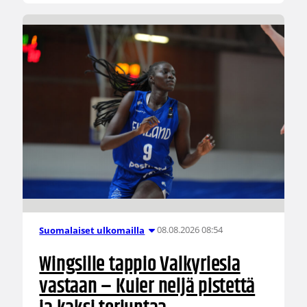
08.08.2026 08:54
Suomalaiset ulkomailla
Wingsille tappio Valkyriesia
vastaan – Kuier neljä pistettä