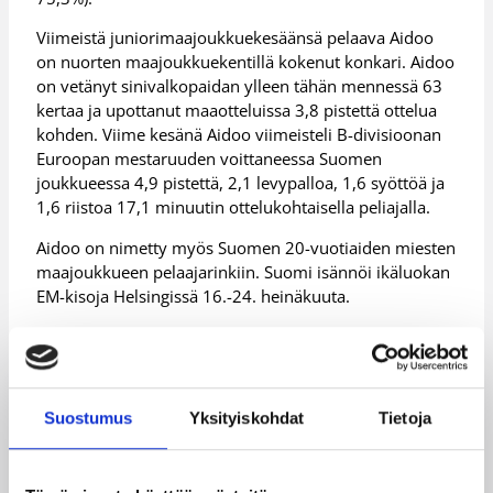
Viimeistä juniorimaajoukkuekesäänsä pelaava Aidoo
on nuorten maajoukkuekentillä kokenut konkari. Aidoo
on vetänyt sinivalkopaidan ylleen tähän mennessä 63
kertaa ja upottanut maaotteluissa 3,8 pistettä ottelua
kohden. Viime kesänä Aidoo viimeisteli B-divisioonan
Euroopan mestaruuden voittaneessa Suomen
joukkueessa 4,9 pistettä, 2,1 levypalloa, 1,6 syöttöä ja
1,6 riistoa 17,1 minuutin ottelukohtaisella peliajalla.
Aidoo on nimetty myös Suomen 20-vuotiaiden miesten
maajoukkueen pelaajarinkiin. Suomi isännöi ikäluokan
EM-kisoja Helsingissä 16.-24. heinäkuuta.
Lisätietoja:
Fiifi Aidoo
Lisätietoja:
GCU:n uutinen
Suostumus
Yksityiskohdat
Tietoja
Päivitetty
26.06.2016