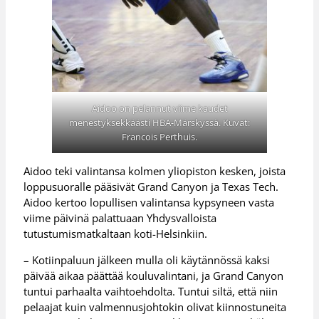
Aidoo on pelannut viime kaudet
menestyksekkäästi HBA-Märskyssä. Kuvat:
Francois Perthuis.
Aidoo teki valintansa kolmen yliopiston kesken, joista
loppusuoralle pääsivät Grand Canyon ja Texas Tech.
Aidoo kertoo lopullisen valintansa kypsyneen vasta
viime päivinä palattuaan Yhdysvalloista
tutustumismatkaltaan koti-Helsinkiin.
– Kotiinpaluun jälkeen mulla oli käytännössä kaksi
päivää aikaa päättää kouluvalintani, ja Grand Canyon
tuntui parhaalta vaihtoehdolta. Tuntui siltä, että niin
pelaajat kuin valmennusjohtokin olivat kiinnostuneita