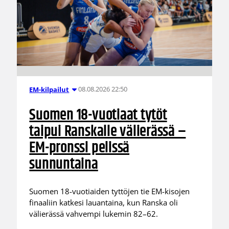
08.08.2026 22:50
EM-kilpailut
Suomen 18-vuotiaat tytöt
taipui Ranskalle välierässä –
EM-pronssi pelissä
sunnuntaina
Suomen 18-vuotiaiden tyttöjen tie EM-kisojen
finaaliin katkesi lauantaina, kun Ranska oli
välierässä vahvempi lukemin 82–62.