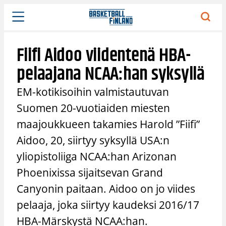
Siirry
sisältöön
Fiifi Aidoo viidentenä HBA-
pelaajana NCAA:han syksyllä
EM-kotikisoihin valmistautuvan
Suomen 20-vuotiaiden miesten
maajoukkueen takamies Harold ”Fiifi”
Aidoo, 20, siirtyy syksyllä USA:n
yliopistoliiga NCAA:han Arizonan
Phoenixissa sijaitsevan Grand
Canyonin paitaan. Aidoo on jo viides
pelaaja, joka siirtyy kaudeksi 2016/17
HBA-Märskystä NCAA:han.