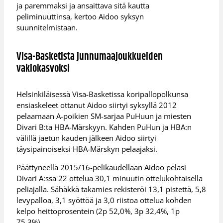
ja paremmaksi ja ansaittava sitä kautta
peliminuuttinsa, kertoo Aidoo syksyn
suunnitelmistaan.
Visa-Basketista junnumaajoukkueiden
vakiokasvoksi
Helsinkiläisessä Visa-Basketissa koripallopolkunsa
ensiaskeleet ottanut Aidoo siirtyi syksyllä 2012
pelaamaan A-poikien SM-sarjaa PuHuun ja miesten
Divari B:ta HBA-Märskyyn. Kahden PuHun ja HBA:n
välillä jaetun kauden jälkeen Aidoo siirtyi
täysipainoiseksi HBA-Märskyn pelaajaksi.
Päättyneellä 2015/16-pelikaudellaan Aidoo pelasi
Divari A:ssa 22 ottelua 30,1 minuutin ottelukohtaisella
peliajalla. Sähäkkä takamies rekisteröi 13,1 pistettä, 5,8
levypalloa, 3,1 syöttöä ja 3,0 riistoa ottelua kohden
kelpo heittoprosentein (2p 52,0%, 3p 32,4%, 1p
75,3%).