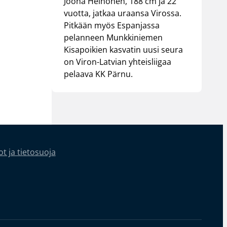
Joona Heinonen, 188 cm ja 22
vuotta, jatkaa uraansa Virossa.
Pitkään myös Espanjassa
pelanneen Munkkiniemen
Kisapoikien kasvatin uusi seura
on Viron-Latvian yhteisliigaa
pelaava KK Pärnu.
t ja tietosuoja