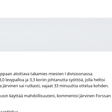
ilppaan aloittava takamies miesten I divisioonassa.
0 levypalloa ja 3,3 koriin johtanutta syöttöä, jolla heltisi
a Järvinen sai rutkasti, vajaat 33 minuuttia ottelua kohden.
 halusin käyttää mahdollisuuteni, kommentoi Järvinen Forssan
maaottelua.