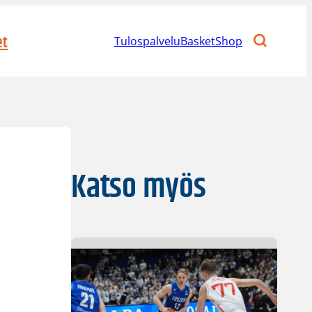
et
Tulospalvelu
BasketShop
Katso myös