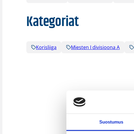
Kategoriat
Korisliiga
Miesten I divisioona A
Suostumus