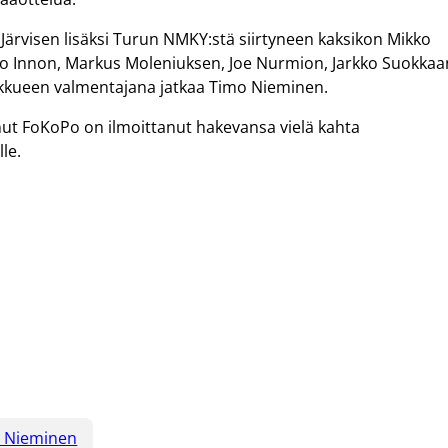
ärvisen lisäksi Turun NMKY:stä siirtyneen kaksikon Mikko
ro Innon, Markus Moleniuksen, Joe Nurmion, Jarkko Suokkaa
ukkueen valmentajana jatkaa Timo Nieminen.
nut FoKoPo on ilmoittanut hakevansa vielä kahta
le.
 Nieminen