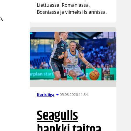
Liettuassa, Romaniassa,
Bosniassa ja viimeksi Islannissa.
n,
05.08.2026 11:34
Korisliiga
Seagulls
hankki taitoa