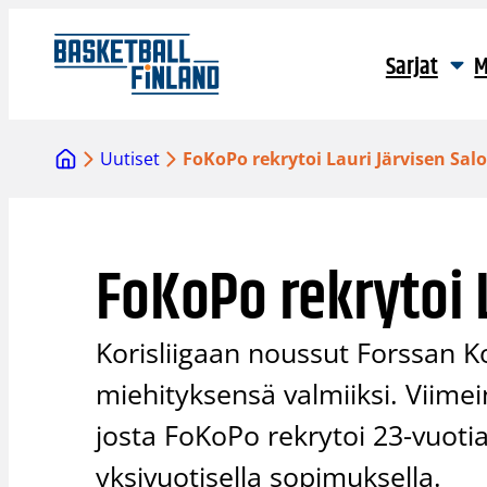
Siirry
sisältöön
Sarjat
M
Uutiset
FoKoPo rekrytoi Lauri Järvisen Sal
FoKoPo rekrytoi 
Korisliigaan noussut Forssan K
miehityksensä valmiiksi. Viimei
josta FoKoPo rekrytoi 23-vuotia
yksivuotisella sopimuksella.