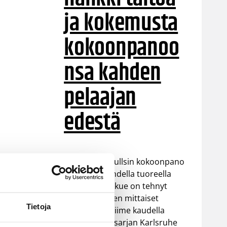
ja kokemusta
kokoonpanoo
nsa kahden
pelaajan
edestä
Helsinki Seagullsin kokoonpano
vahvistuu kahdella tuoreella
kasvolla. Joukkue on tehnyt
tulevan kauden mittaiset
Tietoja
sopimukset viime kaudella
Saksan ProA-sarjan Karlsruhe