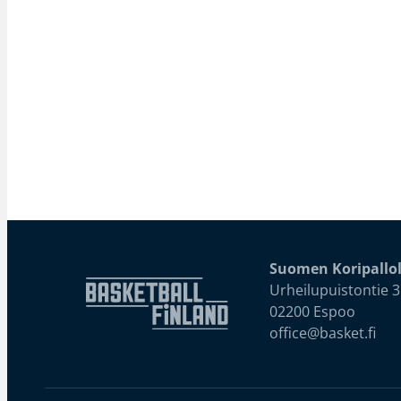
Suomen Koripallol
Urheilupuistontie 3
02200 Espoo
office@basket.fi