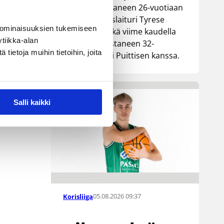
Lionsia edustaneen 26-vuotiaan
yhdysvaltalaislaituri Tyrese
 ominaisuuksien tukemiseen
Williamsin sekä viime kaudella
tiikka-alan
Kouvoja edustaneen 32-
ietoja muihin tietoihin, joita
vuotiaan Timi Puittisen kanssa.
Salli kaikki
05.08.2026 09:37
Korisliiga