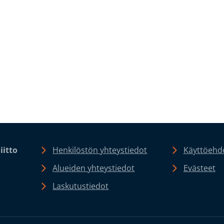
iitto
Henkilöstön yhteystiedot
Käyttöehdo
Alueiden yhteystiedot
Evästeet
Laskutustiedot