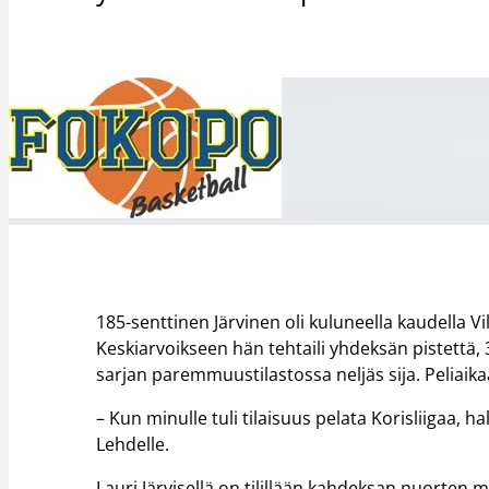
185-senttinen Järvinen oli kuluneella kaudella V
Keskiarvoikseen hän tehtaili yhdeksän pistettä, 3,
sarjan paremmuustilastossa neljäs sija. Peliaika
– Kun minulle tuli tilaisuus pelata Korisliigaa,
Lehdelle.
Lauri Järvisellä on tilillään kahdeksan nuorten 