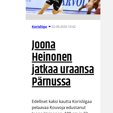
02.08.2026 10:42
Korisliiga
Joona
Heinonen
jatkaa uraansa
Pärnussa
Edelliset kaksi kautta Korisliigaa
pelaavaa Kouvoja edustanut