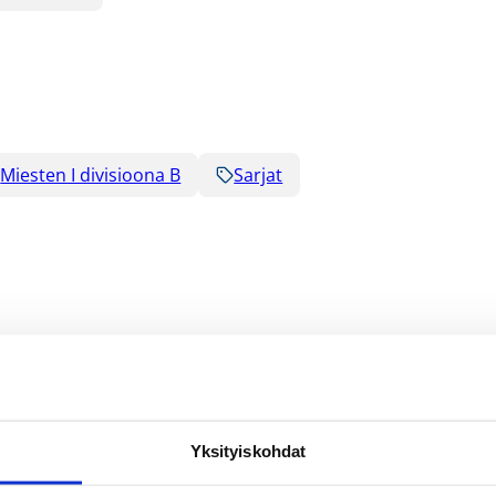
Miesten I divisioona B
Sarjat
Yksityiskohdat