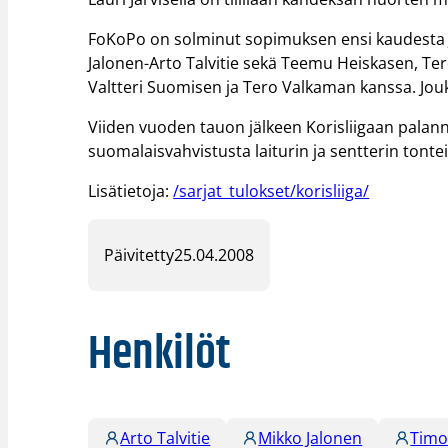
FoKoPo on solminut sopimuksen ensi kaudesta J
Jalonen-Arto Talvitie sekä Teemu Heiskasen, Te
Valtteri Suomisen ja Tero Valkaman kanssa. Jo
Viiden vuoden tauon jälkeen Korisliigaan palan
suomalaisvahvistusta laiturin ja sentterin tonteil
Lisätietoja:
/sarjat_tulokset/korisliiga/
Päivitetty
25.04.2008
Henkilöt
Arto Talvitie
Mikko Jalonen
Timo