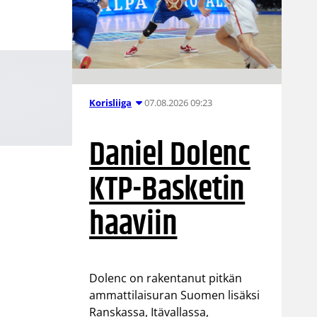
07.08.2026 09:23
Korisliiga
Daniel Dolenc
KTP-Basketin
haaviin
Dolenc on rakentanut pitkän
ammattilaisuran Suomen lisäksi
Ranskassa, Itävallassa,