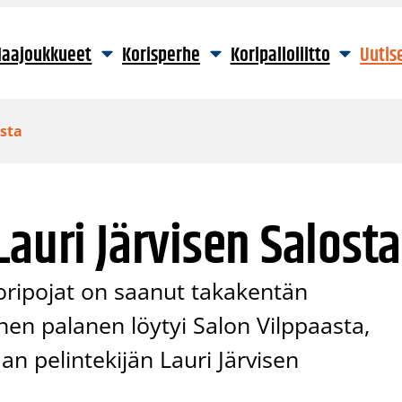
aajoukkueet
Korisperhe
Koripalloliitto
Uutis
osta
Lauri Järvisen Salosta
oripojat on saanut takakentän
nen palanen löytyi Salon Vilppaasta,
an pelintekijän Lauri Järvisen