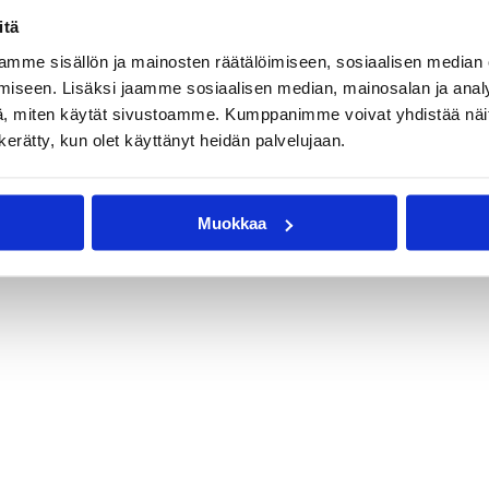
itä
mme sisällön ja mainosten räätälöimiseen, sosiaalisen median
iseen. Lisäksi jaamme sosiaalisen median, mainosalan ja analy
, miten käytät sivustoamme. Kumppanimme voivat yhdistää näitä t
n kerätty, kun olet käyttänyt heidän palvelujaan.
Muokkaa