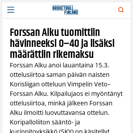
Siirry
sisältöön
Forssan Alku tuomittiin
hävinneeksi 0–40 ja lisäksi
määrättiin rikemaksu
Forssan Alku anoi lauantaina 15.3.
ottelusiirtoa saman päivän naisten
Korisliigan otteluun Vimpelin Veto–
Forssan Alku. Kilpailujaos ei myöntänyt
ottelusiirtoa, minkä jälkeen Forssan
Alku ilmoitti luovuttavansa ottelun.
Koripalloliiton sääntö- ja
kurinpitoyksikkö (SKY) on käsitellyt