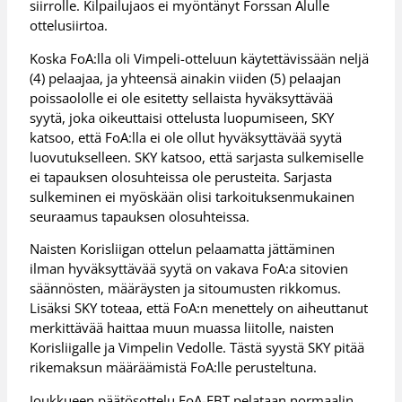
siirrolle. Kilpailujaos ei myöntänyt Forssan Alulle
ottelusiirtoa.
Koska FoA:lla oli Vimpeli-otteluun käytettävissään neljä
(4) pelaajaa, ja yhteensä ainakin viiden (5) pelaajan
poissaololle ei ole esitetty sellaista hyväksyttävää
syytä, joka oikeuttaisi ottelusta luopumiseen, SKY
katsoo, että FoA:lla ei ole ollut hyväksyttävää syytä
luovutukselleen. SKY katsoo, että sarjasta sulkemiselle
ei tapauksen olosuhteissa ole perusteita. Sarjasta
sulkeminen ei myöskään olisi tarkoituksenmukainen
seuraamus tapauksen olosuhteissa.
Naisten Korisliigan ottelun pelaamatta jättäminen
ilman hyväksyttävää syytä on vakava FoA:a sitovien
säännösten, määräysten ja sitoumusten rikkomus.
Lisäksi SKY toteaa, että FoA:n menettely on aiheuttanut
merkittävää haittaa muun muassa liitolle, naisten
Korisliigalle ja Vimpelin Vedolle. Tästä syystä SKY pitää
rikemaksun määräämistä FoA:lle perusteltuna.
Joukkueen päätösottelu FoA-EBT pelataan normaalin