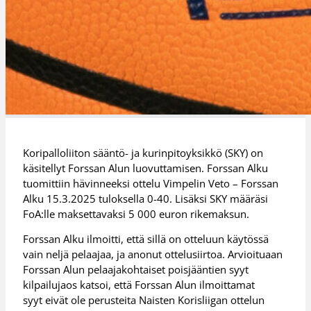
Koripalloliiton sääntö- ja kurinpitoyksikkö (SKY) on
käsitellyt Forssan Alun luovuttamisen. Forssan Alku
tuomittiin hävinneeksi ottelu Vimpelin Veto – Forssan
Alku 15.3.2025 tuloksella 0-40. Lisäksi SKY määräsi
FoA:lle maksettavaksi 5 000 euron rikemaksun.
Forssan Alku ilmoitti, että sillä on otteluun käytössä
vain neljä pelaajaa, ja anonut ottelusiirtoa. Arvioituaan
Forssan Alun pelaajakohtaiset poisjääntien syyt
kilpailujaos katsoi, että Forssan Alun ilmoittamat
syyt eivät ole perusteita Naisten Korisliigan ottelun