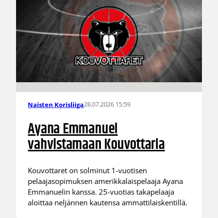
28.07.2026 15:59
Naisten Korisliiga
Ayana Emmanuel
vahvistamaan Kouvottaria
Kouvottaret on solminut 1-vuotisen
pelaajasopimuksen amerikkalaispelaaja Ayana
Emmanuelin kanssa. 25-vuotias takapelaaja
aloittaa neljännen kautensa ammattilaiskentillä.