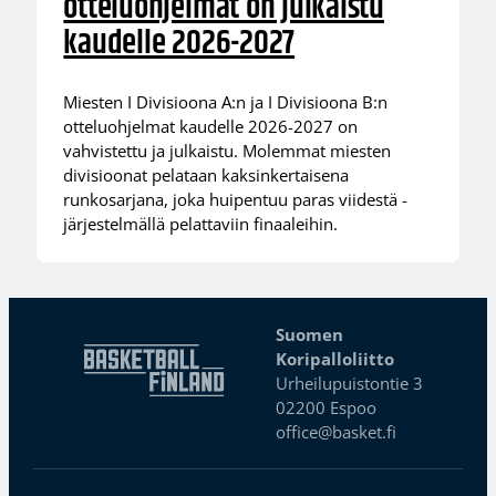
otteluohjelmat on julkaistu
kaudelle 2026-2027
Miesten I Divisioona A:n ja I Divisioona B:n
otteluohjelmat kaudelle 2026-2027 on
vahvistettu ja julkaistu. Molemmat miesten
divisioonat pelataan kaksinkertaisena
runkosarjana, joka huipentuu paras viidestä -
järjestelmällä pelattaviin finaaleihin.
Suomen
Koripalloliitto
Urheilupuistontie 3
02200 Espoo
office@basket.fi