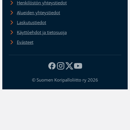
Henkilöstön yhteystiedot
Alueiden yhteystiedot
Laskutustiedot
Käyttöehdot ja tietosuoja
Evästeet
© Suomen Koripalloliitto ry 2026