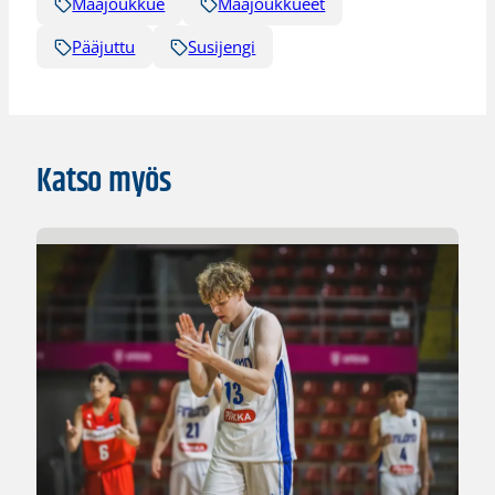
Maajoukkue
Maajoukkueet
Pääjuttu
Susijengi
Katso myös