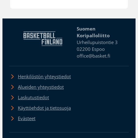
Suomen
Koripalloliitto
Urheilupuistontie 3
02200 Espoo
office@basket.fi
Henkilöstön yhteystiedot
Alueiden yhteystiedot
Laskutustiedot
Käyttöehdot ja tietosuoja
Evästeet