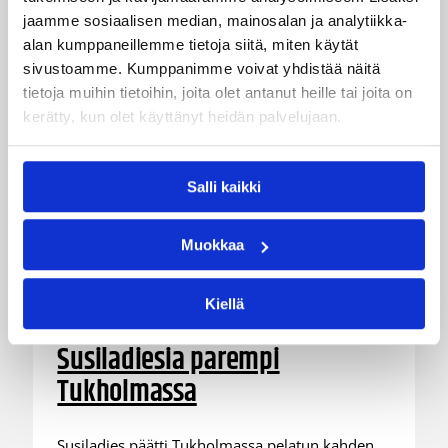
jaamme sosiaalisen median, mainosalan ja analytiikka-
alan kumppaneillemme tietoja siitä, miten käytät
sivustoamme. Kumppanimme voivat yhdistää näitä
tietoja muihin tietoihin, joita olet antanut heille tai joita on
kerätty, kun olet käyttänyt heidän palvelujaan.
Salli kaikki
Muokkaa
07.08.2026 21:42
Maaottelu
Kiellä
Ruotsi piirun verran
Susiladiesia parempi
Tukholmassa
Susiladies päätti Tukholmassa pelatun kahden