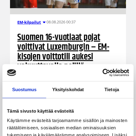
08.08.2026 00:37
EM-kilpailut
Suomen 16-vuotiaat pojat
voittivat Luxemburgin – EM-
kisojen voittotili aukesi
vakuuttavalla pelillä
Suomen 16-vuotiaat pojat ottivat vakuuttavan
85–45-voiton Luxemburgista B-divisioonan EM-
Suostumus
Yksityiskohdat
Tietoja
kilpailuissa johtamalla ottelua alusta loppuun.
Suomi kohtaa huomenna Ruotsin klo 19.30
Suomen aikaa.
Tämä sivusto käyttää evästeitä
Käytämme evästeitä tarjoamamme sisällön ja mainosten
räätälöimiseen, sosiaalisen median ominaisuuksien
tukemiseen ja kävijämäärämme analysoimiseen. Lisäksi