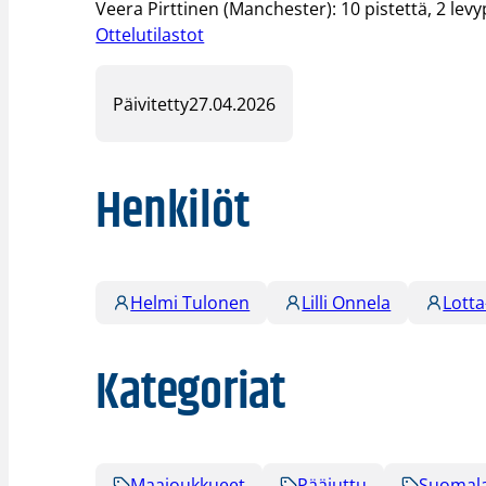
Veera Pirttinen (Manchester): 10 pistettä, 2 levy
Ottelutilastot
Päivitetty
27.04.2026
Henkilöt
Helmi Tulonen
Lilli Onnela
Lotta
Kategoriat
Maajoukkueet
Pääjuttu
Suomala