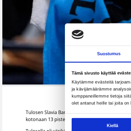
Suostumus
Tämä sivusto käyttää eväste
Käytämme evästeitä tarjoama
ja kävijämäärämme analysoim
kumppaneillemme tietoja siitä
olet antanut heille tai joita o
Tulosen Slavia Banska Bystricalla oli jo vankka
kotonaan 13 pisteen erolla. Se sinetöi mitalin o
Kiellä