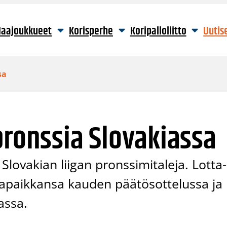
aajoukkueet
Korisperhe
Koripalloliitto
Uutis
sa
pronssia Slovakiassa
lovakian liigan pronssimitaleja. Lotta-
rjapaikkansa kauden päätösottelussa ja
iassa.