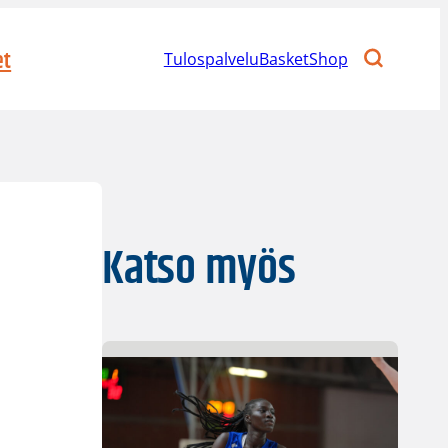
et
Tulospalvelu
BasketShop
Katso myös