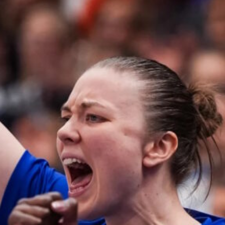
pistettä ja
kaksi
torjuntaa
WNBA:ssa Dallas Wings kärsi
tappion, kun Golden State
Valkyries oli parempi
loppulukemin 94-76 (44-36).
Awak Kuier tilastoi vaihdoissa
yhdeksässä ja puolessa
minuutissa neljä pistettä, yhden
levypallon ja kaksi torjuntaa.