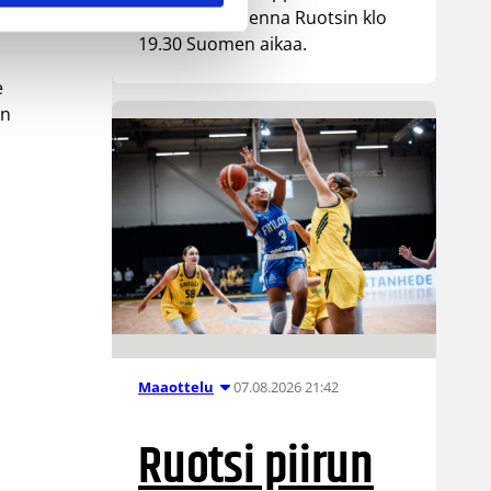
kohtaa huomenna Ruotsin klo
19.30 Suomen aikaa.
e
en
07.08.2026 21:42
Maaottelu
Ruotsi piirun