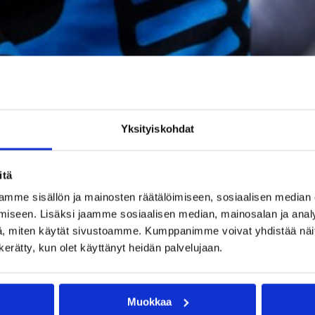
Yksityiskohdat
itä
Helmi Tulonen päätti kauden pronssijuhliin. `(Kuva
mme sisällön ja mainosten räätälöimiseen, sosiaalisen median
iseen. Lisäksi jaamme sosiaalisen median, mainosalan ja analy
, miten käytät sivustoamme. Kumppanimme voivat yhdistää näitä t
n kerätty, kun olet käyttänyt heidän palvelujaan.
 ote pronssimitaliin sen voitettua ensimmäisen osaottelun
ttamalla selvän 67-36-voiton Slovan Bratislavasta.
Muokkaa