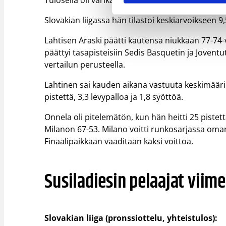
Tulosella oli värikäs kausi, joka alkoi Unkarissa,
Slovakian liigassa hän tilastoi keskiarvoikseen 9,5
Lahtisen Araski päätti kautensa niukkaan 77-74-v
päättyi tasapisteisiin Sedis Basquetin ja Jovent
vertailun perusteella.
Lahtinen sai kauden aikana vastuuta keskimääri
pistettä, 3,3 levypalloa ja 1,8 syöttöä.
Onnela oli pitelemätön, kun hän heitti 25 piste
Milanon 67-53. Milano voitti runkosarjassa oman
Finaalipaikkaan vaaditaan kaksi voittoa.
Susiladiesin pelaajat viime 
Slovakian liiga (pronssiottelu, yhteistulos):