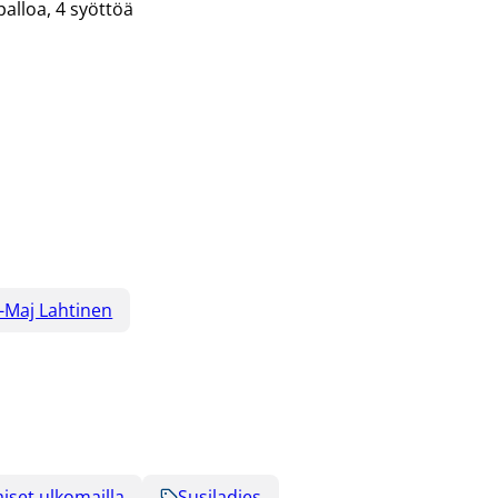
palloa, 4 syöttöä
-Maj Lahtinen
iset ulkomailla
Susiladies