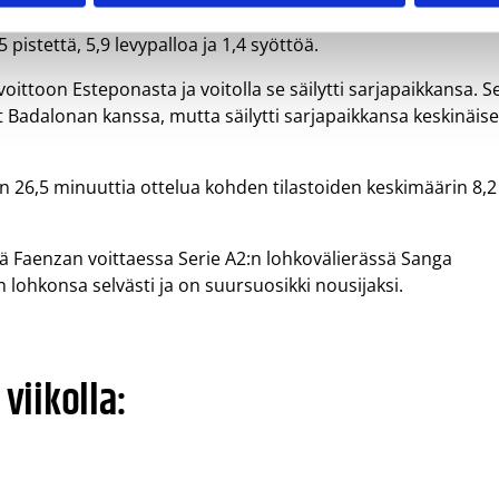
 jatkui Espanjassa ja päättyi Slovakiassa.
 pistettä, 5,9 levypalloa ja 1,4 syöttöä.
oittoon Esteponasta ja voitolla se säilytti sarjapaikkansa. S
ut Badalonan kanssa, mutta säilytti sarjapaikkansa keskinäis
n 26,5 minuuttia ottelua kohden tilastoiden keskimäärin 8,2
ttä Faenzan voittaessa Serie A2:n lohkovälierässä Sanga
 lohkonsa selvästi ja on suursuosikki nousijaksi.
viikolla: