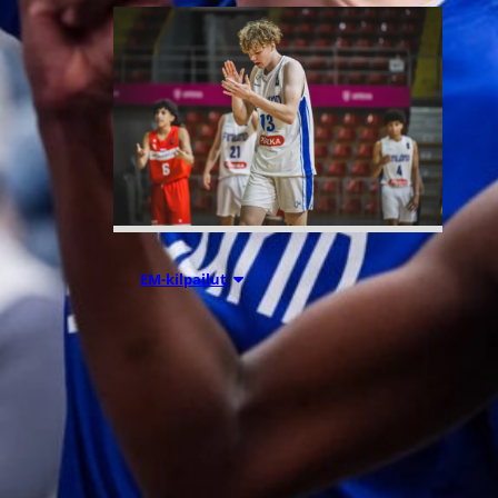
08.08.2026 00:37
EM-kilpailut
Suomen 16-
vuotiaat pojat
voittivat