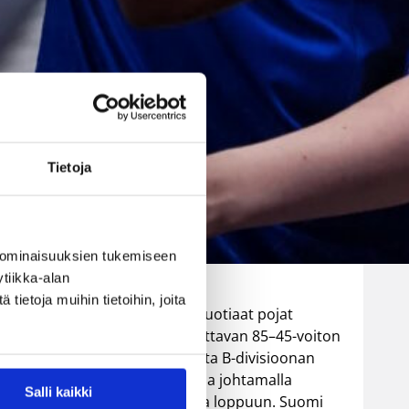
Luxemburgin
– EM-kisojen
voittotili
aukesi
Tietoja
vakuuttavalla
pelillä
: FIBA Europe)
 ominaisuuksien tukemiseen
tiikka-alan
ietoja muihin tietoihin, joita
Suomen 16-vuotiaat pojat
ottivat vakuuttavan 85–45-voiton
Luxemburgista B-divisioonan
EM-kilpailuissa johtamalla
Salli kaikki
ottelua alusta loppuun. Suomi