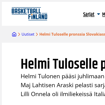
Siirry
sisältöön
Sarjat
M
Uutiset
Helmi Tuloselle pronssia Slovakias
Helmi Tuloselle 
Helmi Tulonen pääsi juhlimaan S
Maj Lahtisen Araski pelasti sa
Lilli Onnela oli ilmiliekeissä Ital