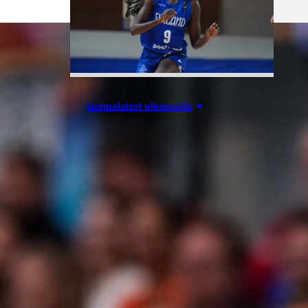
Suomalaiset ulkomailla
08.08.2026 08:54
Wingsille
tappio
Valkyriesia
vastaan –
Kuier neljä