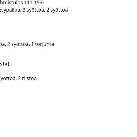
yhteistulos 111-155)
evypalloa, 3 syöttöä, 2 syöttöä
loa, 2 syöttöä, 1 torjunta
sta):
syöttöä, 2 riistoa