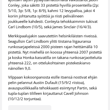
Conley, joka säkitti 33 pistettä hyvillä prosenteilla (2p:
5/10, 3p: 5/8, 1p: 8/9), kahmi 12 levypalloa, jakoi 4
koriin johtanutta syöttöä ja riisti pelivälineen
joukkueelle kahdesti. Conleyta tehokkaimmin tukivat
Carl Lindbom (10/5), sekä James Sinclair (16/4/3).
Merkkipaalujakin saavutettiin helsinkiläisten riveissä.
Seagullsin Carl Lindbom ylitti tiistaina liigauransa
runkosarjapeleissä 2000 pisteen rajan heittämällä 10
pistettä. Nyt miehellä on koossa yhteensä 2007 pistettä
ja koska Honka-kasvatilla on takana runkosarjaotteluita
yhteensä 222, on ottelukohtainen pistekeskiarvo
näinollen 9,0.
Vilppaan kokoonpanosta esille itsensä nostivat ehjän
pelin pelannut Austin Dufault (15/9/2 riistoa),
avauspuolikkaalla tehokkaasti esiintynyt Partin, sekä
tupla-tuplan tililleen kirjauttanut Cavell Johnson
(10/12/2 torjuntaa).