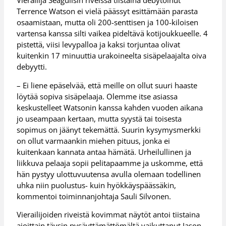
Terrence Watson ei vielä päässyt esittämään parasta
osaamistaan, mutta oli 200-senttisen ja 100-kiloisen
vartensa kanssa silti vaikea pideltävä kotijoukkueelle. 4
pistettä, viisi levypalloa ja kaksi torjuntaa olivat
kuitenkin 17 minuuttia urakoineelta sisäpelaajalta oiva
debyytti.
– Ei liene epäselvää, että meille on ollut suuri haaste
löytää sopiva sisäpelaaja. Olemme itse asiassa
keskustelleet Watsonin kanssa kahden vuoden aikana
jo useampaan kertaan, mutta syystä tai toisesta
sopimus on jäänyt tekemättä. Suurin kysymysmerkki
on ollut varmaankin miehen pituus, jonka ei
kuitenkaan kannata antaa hämätä. Urheilullinen ja
liikkuva pelaaja sopii pelitapaamme ja uskomme, että
hän pystyy ulottuvuutensa avulla olemaan todellinen
uhka niin puolustus- kuin hyökkäyspäässäkin,
kommentoi toiminnanjohtaja Sauli Silvonen.
Vierailijoiden riveistä kovimmat näytöt antoi tiistaina
ajoittain täysin pysäyttämättömältä vaikuttanut Jason