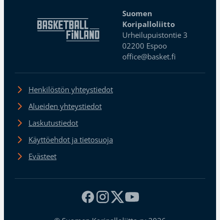
Suomen
Koripalloliitto
Urheilupuistontie 3
02200 Espoo
office@basket.fi
Henkilöstön yhteystiedot
Alueiden yhteystiedot
Laskutustiedot
Käyttöehdot ja tietosuoja
Evästeet