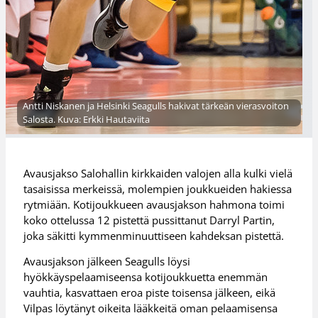
Antti Niskanen ja Helsinki Seagulls hakivat tärkeän vierasvoiton
Salosta. Kuva: Erkki Hautaviita
Avausjakso Salohallin kirkkaiden valojen alla kulki vielä
tasaisissa merkeissä, molempien joukkueiden hakiessa
rytmiään. Kotijoukkueen avausjakson hahmona toimi
koko ottelussa 12 pistettä pussittanut Darryl Partin,
joka säkitti kymmenminuuttiseen kahdeksan pistettä.
Avausjakson jälkeen Seagulls löysi
hyökkäyspelaamiseensa kotijoukkuetta enemmän
vauhtia, kasvattaen eroa piste toisensa jälkeen, eikä
Vilpas löytänyt oikeita lääkkeitä oman pelaamisensa