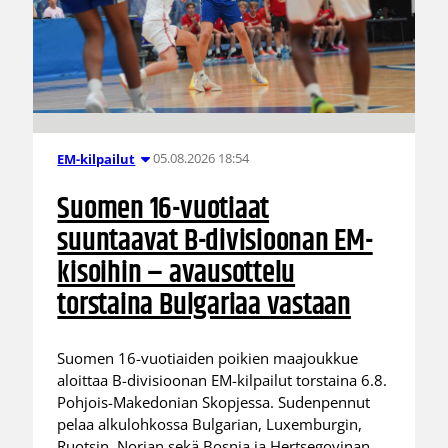
05.08.2026 18:54
EM-kilpailut
Suomen 16-vuotiaat
suuntaavat B-divisioonan EM-
kisoihin – avausottelu
torstaina Bulgariaa vastaan
Suomen 16-vuotiaiden poikien maajoukkue
aloittaa B-divisioonan EM-kilpailut torstaina 6.8.
Pohjois-Makedonian Skopjessa. Sudenpennut
pelaa alkulohkossa Bulgarian, Luxemburgin,
Ruotsin, Norjan sekä Bosnia ja Hertsegovinan