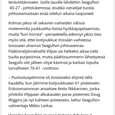
terävöittämiseen. Isolle tauolle lähdettiin Seagullsin
40-27 –johtolukemissa, eivätkä vierailijat tuosta
johtoasemastaan enää ottelun aikana luopuneet.
Kolmas jakso oli sekavien vaiheiden välissä
molemmilta joukkueilta iloista hyökkäyspelaamista,
mutta ”kori korista” –periaatteella edennyt jakso tiesi
myös sitä, ettei kotijoukkue missään vaiheessa
tosissaan uhannut Seagullsin johtoasemaa.
Päätösneljänneksellä Vilpas sai hetkeksi aikaa vielä
tuulta purjeisiinsa, mutta päätössummerin lähestyessä
Seagulls otti jälleen ohjat käsiinsä ja karkasi lopulta
turvalliseen 76-61 –voittoon.
– Puolustuspelimme oli toistaiseksi ehjintä tällä
kaudella, kun jätimme kotijoukkueen 61 pisteeseen.
Erikoismaininnan ansaitsee Antto Nikkarinen, jonka
johdolla Vilppaan alkukauden paras pistemies Doug
Wiggins jäi nyt kahteen pisteeseen, kehui Seagullsin
valmentaja Mikko Larkas.
Vierailija Seagullsin riveissä tiistaina debytoinut