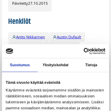
Päivitetty
27.10.2015
Henkilöt
Antto Nikkarinen
Austin Dufault
Carl Lindbom
Cavell Johnson
Darryl Partin
Doug Wiggins
Suostumus
Yksityiskohdat
Tietoja
James Sinclair
Jason Conley
Mikko Larkas
Sauli Silvonen
Tämä sivusto käyttää evästeitä
Terrence Watson
Käytämme evästeitä tarjoamamme sisällön ja mainosten
räätälöimiseen, sosiaalisen median ominaisuuksien
Kategoriat
tukemiseen ja kävijämäärämme analysoimiseen. Lisäksi
jaamme sosiaalisen median, mainosalan ja analytiikka-