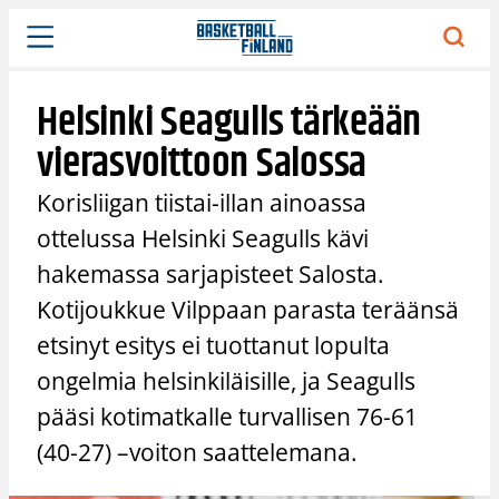
Siirry
sisältöön
Helsinki Seagulls tärkeään
vierasvoittoon Salossa
Korisliigan tiistai-illan ainoassa
ottelussa Helsinki Seagulls kävi
hakemassa sarjapisteet Salosta.
Kotijoukkue Vilppaan parasta teräänsä
etsinyt esitys ei tuottanut lopulta
ongelmia helsinkiläisille, ja Seagulls
pääsi kotimatkalle turvallisen 76-61
(40-27) –voiton saattelemana.