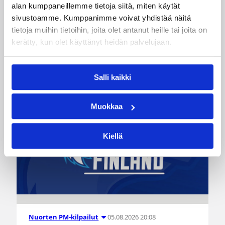
alan kumppaneillemme tietoja siitä, miten käytät
Korisliiga
Pääjuttu
Sarjat
sivustoamme. Kumppanimme voivat yhdistää näitä
tietoja muihin tietoihin, joita olet antanut heille tai joita on
kerätty, kun olet käyttänyt heidän palvelujaan.
Katso myös
Salli kaikki
Muokkaa
Kiellä
05.08.2026 20:08
Nuorten PM-kilpailut