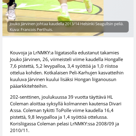
Jouko Järvinen johtaa kaudella 2013/14 Helsinki Seagullsin peliä.
Kuva: Francois Perthuis.
Kouvoja ja LrNMKY:a liigatasolla edustanut takamies
Jouko Järvinen, 26, viimeisteli viime kaudella Hongalle
7,6 pistettä, 5,2 levypalloa, 3,4 syöttöä ja 1,0 riistoa
ottelua kohden. Kotkalaisen Peli-Karhujen kasvatteihin
kuuluva Järvinen kuului lisäksi Hongan liiganousun
pääarkkitehteihin.
202-senttinen, joulukuussa 39 vuotta täyttävä HL
Coleman aloittaa syksyllä kolmannen kautensa Divari
A:ssa. Coleman tykitti ToPolle viime kaudella 16,4
pistettä, 9,8 levypalloa ja 1,4 syöttöä ottelussa.
Korisliigassa Coleman pelasi LrNMKY:ssa 2008/09 ja
2010/11.