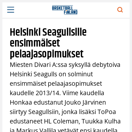
Siirry
sisältöön
Helsinki Seagullsille
ensimmäiset
pelaajasopimukset
Miesten Divari A:ssa syksyllä debytoiva
Helsinki Seagulls on solminut
ensimmäiset pelaajasopimukset
kaudelle 2013/14. Viime kaudella
Honkaa edustanut Jouko Järvinen
siirtyy Seagullsiin, jonka lisäksi ToPoa
edustaneet HL Coleman, Tuukka Kulha
ja Markus Vallila vetävät ensi kaudella