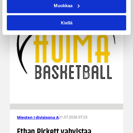
Muokkaa
Kiellä
21.07.2026 07:23
Miesten I divisioona A
Ethan Pickett vahvistaa