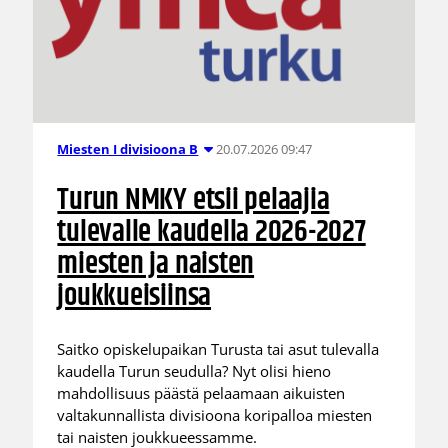
20.07.2026 09:47
Miesten I divisioona B
Turun NMKY etsii pelaajia
tulevalle kaudella 2026-2027
miesten ja naisten
joukkueisiinsa
Saitko opiskelupaikan Turusta tai asut tulevalla
kaudella Turun seudulla? Nyt olisi hieno
mahdollisuus päästä pelaamaan aikuisten
valtakunnallista divisioona koripalloa miesten
tai naisten joukkueessamme.