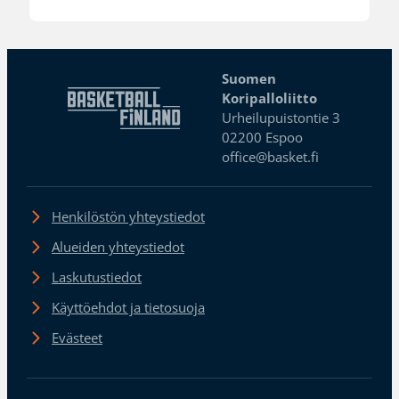
Suomen
Koripalloliitto
Urheilupuistontie 3
02200 Espoo
office@basket.fi
Henkilöstön yhteystiedot
Alueiden yhteystiedot
Laskutustiedot
Käyttöehdot ja tietosuoja
Evästeet