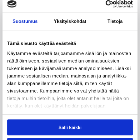
Suostumus
Yksityiskohdat
Tietoja
24.07.2026 14:03
Miesten I divisioona A
Tämä sivusto käyttää evästeitä
Miesten Divari A:ssa koko
Käytämme evästeitä tarjoamamme sisällön ja mainosten
joukko pelaajauutisia
räätälöimiseen, sosiaalisen median ominaisuuksien
tukemiseen ja kävijämäärämme analysoimiseen. Lisäksi
Kokoonpanot miesten divisioonakaudelle 2026-
jaamme sosiaalisen median, mainosalan ja analytiikka-
2027 ovat vahvistumassa hyvää vauhtia.
alan kumppaneillemme tietoja siitä, miten käytät
Pelaajasopimuksistaan tulevalle kaudelle ovat
sivustoamme. Kumppanimme voivat yhdistää näitä
viime päivinä ilmoittaneet mm. Torpan Pojat,
tietoja muihin tietoihin, joita olet antanut heille tai joita on
Äänekosken Huima, KaU Karkkila sekä Namika
kerätty, kun olet käyttänyt heidän palvelujaan.
Lappeenranta.
Salli kaikki