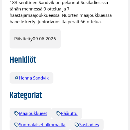
183-senttinen Sandvik on pelannut Susiladiesissa
tähän mennessä 9 ottelua ja 7
haastajamaajoukkueessa. Nuorten maajoukkueissa
hänelle kertyi juniorivuosilta peräti 66 ottelua.
Päivitetty
09.06.2026
Henkilöt
Henna Sandvik
Kategoriat
Maajoukkueet
Pääjuttu
Suomalaiset ulkomailla
Susiladies