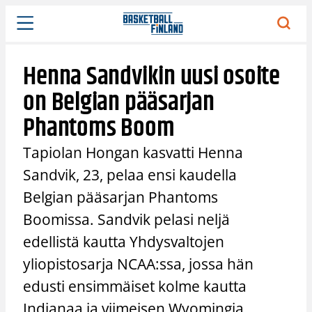
Siirry
sisältöön
Henna Sandvikin uusi osoite
on Belgian pääsarjan
Phantoms Boom
Tapiolan Hongan kasvatti Henna
Sandvik, 23, pelaa ensi kaudella
Belgian pääsarjan Phantoms
Boomissa. Sandvik pelasi neljä
edellistä kautta Yhdysvaltojen
yliopistosarja NCAA:ssa, jossa hän
edusti ensimmäiset kolme kautta
Indianaa ja viimeisen Wyomingia.