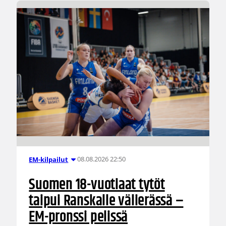
08.08.2026 22:50
EM-kilpailut
Suomen 18-vuotiaat tytöt
taipui Ranskalle välierässä –
EM-pronssi pelissä