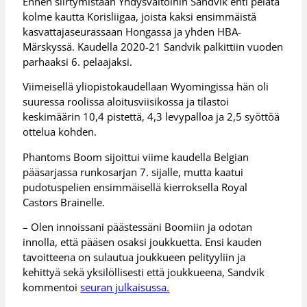
Ennen siirtymistään Yhdysvaltoihin Sandvik ehti pelata
kolme kautta Korisliigaa, joista kaksi ensimmäistä
kasvattajaseurassaan Hongassa ja yhden HBA-
Märskyssä. Kaudella 2020-21 Sandvik palkittiin vuoden
parhaaksi 6. pelaajaksi.
Viimeisellä yliopistokaudellaan Wyomingissa hän oli
suuressa roolissa aloitusviisikossa ja tilastoi
keskimäärin 10,4 pistettä, 4,3 levypalloa ja 2,5 syöttöä
ottelua kohden.
Phantoms Boom sijoittui viime kaudella Belgian
pääsarjassa runkosarjan 7. sijalle, mutta kaatui
pudotuspelien ensimmäisellä kierroksella Royal
Castors Brainelle.
– Olen innoissani päästessäni Boomiin ja odotan
innolla, että pääsen osaksi joukkuetta. Ensi kauden
tavoitteena on sulautua joukkueen pelityyliin ja
kehittyä sekä yksilöllisesti että joukkueena, Sandvik
kommentoi
seuran julkaisussa.