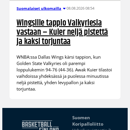
08.08.2026 08:54
Suomalaiset ulkomailla
Wingsille tappio Valkyriesia
vastaan – Kuier neljä pistettä
ja kaksi torjuntaa
WNBA:ssa Dallas Wings kärsi tappion, kun
Golden State Valkyries oli parempi
loppulukemin 94-76 (44-36). Awak Kuier tilastoi
vaihdoissa yhdeksässä ja puolessa minuutissa
neljä pistettä, yhden levypallon ja kaksi
torjuntaa.
Suomen
Koripalloliitto