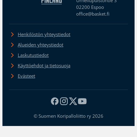
Urheilupuistontie 3
02200 Espoo
office@basket.fi
Henkilöstön yhteystiedot
Alueiden yhteystiedot
Laskutustiedot
Käyttöehdot ja tietosuoja
Evästeet
© Suomen Koripalloliitto ry 2026