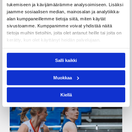
tukemiseen ja kävijämäärämme analysoimiseen. Lisäksi
Petteri Koponen
jaamme sosiaalisen median, mainosalan ja analytiikka-
alan kumppaneillemme tietoja siitä, miten käytät
Kategoriat
sivustoamme. Kumppanimme voivat yhdistää näitä
tietoja muihin tietoihin, joita olet antanut heille tai joita on
kerätty, kun olet käyttänyt heidän palvelujaan.
Pääjuttu
Suomalaiset ulkomailla
Salli kaikki
Katso myös
Muokkaa
Kiellä