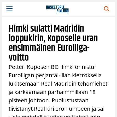
Siirry
sisältöön
Himki sulatti Madridin
loppukirin, Koposelle uran
ensimmäinen Euroliiga-
voitto
Petteri Koposen BC Himki onnistui
Euroliigan perjantai-illan kierroksella
lukitsemaan Real Madridin tehomiehet
ja karkaamaan parhaimmillaan 18
pisteen johtoon. Puolustustaan
tiivistänyt Real kiri eron umpeen ja sai
vielä mahdollisuuden voittoheittoon,