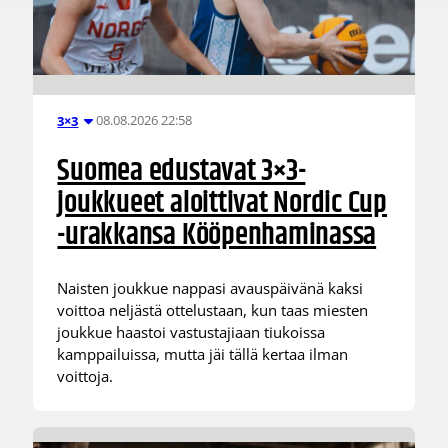
08.08.2026 22:58
3×3
Suomea edustavat 3×3-
joukkueet aloittivat Nordic Cup
-urakkansa Kööpenhaminassa
Naisten joukkue nappasi avauspäivänä kaksi
voittoa neljästä ottelustaan, kun taas miesten
joukkue haastoi vastustajiaan tiukoissa
kamppailuissa, mutta jäi tällä kertaa ilman
voittoja.