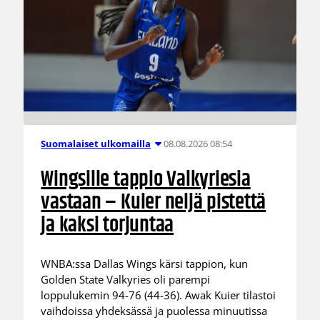
08.08.2026 08:54
Suomalaiset ulkomailla
Wingsille tappio Valkyriesia
vastaan – Kuier neljä pistettä
ja kaksi torjuntaa
WNBA:ssa Dallas Wings kärsi tappion, kun
Golden State Valkyries oli parempi
loppulukemin 94-76 (44-36). Awak Kuier tilastoi
vaihdoissa yhdeksässä ja puolessa minuutissa