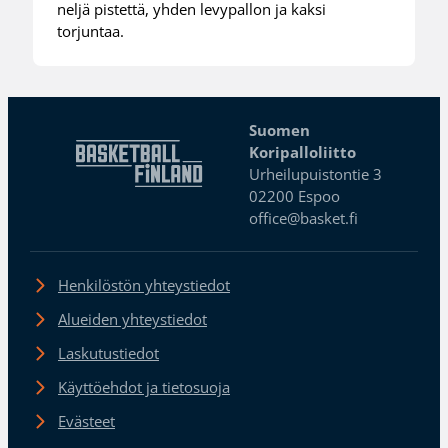
neljä pistettä, yhden levypallon ja kaksi
torjuntaa.
Suomen
Koripalloliitto
Urheilupuistontie 3
02200 Espoo
office@basket.fi
Henkilöstön yhteystiedot
Alueiden yhteystiedot
Laskutustiedot
Käyttöehdot ja tietosuoja
Evästeet