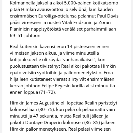
Kolmannella jaksolla alkoi 5,000-päinen kotikatsomo
pitää Himkin avausvoittoa jo selviönä, kun kauden
ensimmäisen Euroliiga-ottelunsa pelannut Paul Davis
pääsi vireeseen ja nosteli Vitali Fridzonin ja Zoran
Planinicin nappisyötöistä venäläiset parhaimmillaan
69–51-johtoon.
Real kuitenkin kavensi eron 14 pisteeseen ennen
viimeisen jakson alkua, ja viime minuuteilla
kotijoukkueelle oli käydä ”vanhanaikaiset”, kun
puolustustaan tiivistänyt Real alkoi pakottaa Himkin
epätoivoisiin syöttöihin ja pallonmenetyksiin. Eroa
hiljalleen kutistaneet vieraat siirtyivät ensimmäisen
kerran johtoon Felipe Reyesin korilla viisi minuuttia
ennen loppua (71–72).
Himkin James Augustine oli lopettaa Realin pyristelyt
kolmosellaan (80–75), kun peliä oli pelaamatta vain
minuutti ja 47 sekuntia, mutta Real tuli jälleen ja
pakotti Dontaye Draperin kolmosen (86–85) jälkeen
Himkin pallonmenetykseen. Real pelasi viimeisen