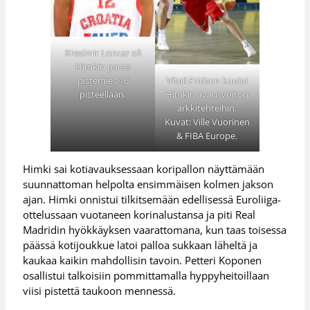
Kresimir Loncar oli
Himkin paras
pistemies 16
Vitali Fridzon kuului
pisteellään.
Himkin avausvoiton
arkkitehteihin.
Kuvat: Ville Vuorinen
& FIBA Europe.
Himki sai kotiavauksessaan koripallon näyttämään
suunnattoman helpolta ensimmäisen kolmen jakson
ajan. Himki onnistui tilkitsemään edellisessä Euroliiga-
ottelussaan vuotaneen korinalustansa ja piti Real
Madridin hyökkäyksen vaarattomana, kun taas toisessa
päässä kotijoukkue latoi palloa sukkaan läheltä ja
kaukaa kaikin mahdollisin tavoin. Petteri Koponen
osallistui talkoisiin pommittamalla hyppyheitoillaan
viisi pistettä taukoon mennessä.