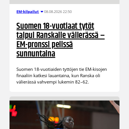
08.08.2026 22:50
EM-kilpailut
Suomen 18-vuotiaat tytöt
taipui Ranskalle välierässä –
EM-pronssi pelissä
sunnuntaina
Suomen 18-vuotiaiden tyttöjen tie EM-kisojen
finaaliin katkesi lauantaina, kun Ranska oli
välierässä vahvempi lukemin 82–62.