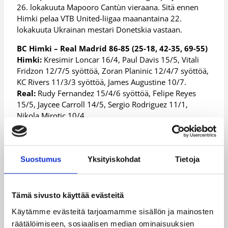
26. lokakuuta Mapooro Cantùn vieraana. Sitä ennen
Himki pelaa VTB United-liigaa maanantaina 22.
lokakuuta Ukrainan mestari Donetskia vastaan.
BC Himki – Real Madrid 86-85 (25-18, 42-35, 69-55)
Himki:
Kresimir Loncar 16/4, Paul Davis 15/5, Vitali
Fridzon 12/7/5 syöttöä, Zoran Planinic 12/4/7 syöttöä,
KC Rivers 11/3/3 syöttöä, James Augustine 10/7.
Real:
Rudy Fernandez 15/4/6 syöttöä, Felipe Reyes
15/5, Jaycee Carroll 14/5, Sergio Rodriguez 11/1,
Nikola Mirotic 10/4.
P.Koponen:
Minuutit 14, Pisteet 5 (2p 1-2, 3p 1-2).
Lisätietoja:
Ottelutilastot
Suostumus
Yksityiskohdat
Tietoja
Päivitetty
19.10.2012
Tämä sivusto käyttää evästeitä
Henkilöt
Käytämme evästeitä tarjoamamme sisällön ja mainosten
räätälöimiseen, sosiaalisen median ominaisuuksien