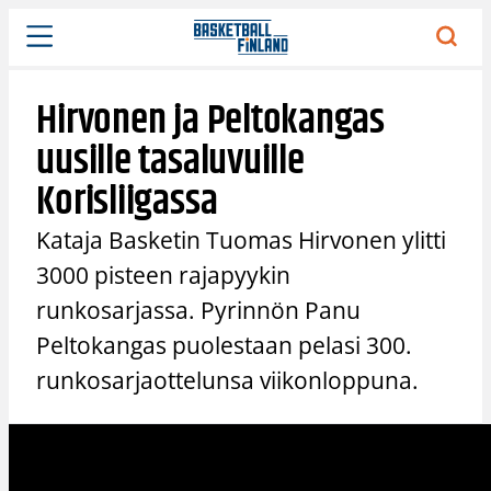
Siirry
sisältöön
Hirvonen ja Peltokangas
uusille tasaluvuille
Korisliigassa
Kataja Basketin Tuomas Hirvonen ylitti
3000 pisteen rajapyykin
runkosarjassa. Pyrinnön Panu
Peltokangas puolestaan pelasi 300.
runkosarjaottelunsa viikonloppuna.