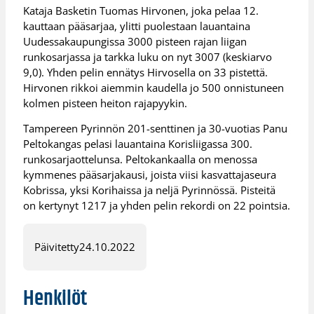
Kataja Basketin Tuomas Hirvonen, joka pelaa 12.
kauttaan pääsarjaa, ylitti puolestaan lauantaina
Uudessakaupungissa 3000 pisteen rajan liigan
runkosarjassa ja tarkka luku on nyt 3007 (keskiarvo
9,0). Yhden pelin ennätys Hirvosella on 33 pistettä.
Hirvonen rikkoi aiemmin kaudella jo 500 onnistuneen
kolmen pisteen heiton rajapyykin.
Tampereen Pyrinnön 201-senttinen ja 30-vuotias Panu
Peltokangas pelasi lauantaina Korisliigassa 300.
runkosarjaottelunsa. Peltokankaalla on menossa
kymmenes pääsarjakausi, joista viisi kasvattajaseura
Kobrissa, yksi Korihaissa ja neljä Pyrinnössä. Pisteitä
on kertynyt 1217 ja yhden pelin rekordi on 22 pointsia.
Päivitetty
24.10.2022
Henkilöt