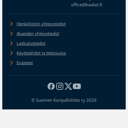
office@basket.fi
Henkilöstön yhteystiedot
Alueiden yhteystiedot
Laskutustiedot
Käyttöehdot ja tietosuoja
Evästeet
© Suomen Koripalloliitto ry 2026