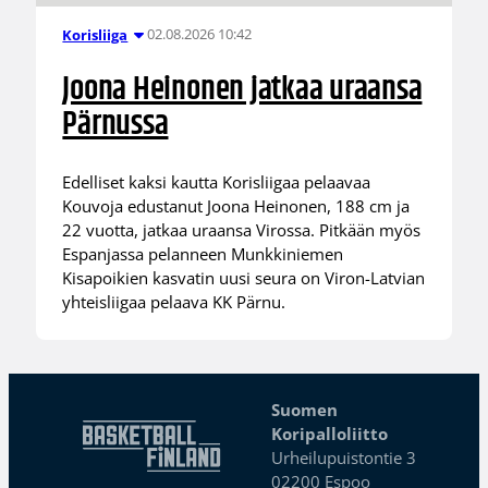
02.08.2026 10:42
Korisliiga
Joona Heinonen jatkaa uraansa
Pärnussa
Edelliset kaksi kautta Korisliigaa pelaavaa
Kouvoja edustanut Joona Heinonen, 188 cm ja
22 vuotta, jatkaa uraansa Virossa. Pitkään myös
Espanjassa pelanneen Munkkiniemen
Kisapoikien kasvatin uusi seura on Viron-Latvian
yhteisliigaa pelaava KK Pärnu.
Suomen
Koripalloliitto
Urheilupuistontie 3
02200 Espoo