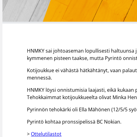
HNMKY sai johtoaseman lopullisesti haltuunsa ju
kymmenen pisteen taakse, mutta Pyrintö onnistu
Kotijoukkue ei vähästä hätkähtänyt, vaan palau
mennessä.
HNMKY löysi onnistumisia laajasti, eikä kukaan p
Tehokkaimmat kotijoukkueelta olivat Minka Henri
Pyrinnön tehokärki oli Ella Mähönen (12/5/5 syöt
Pyrintö kohtaa pronssipelissä BC Nokian.
>
Ottelutilastot