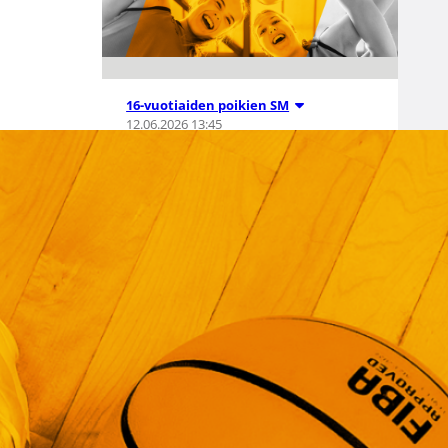
16-vuotiaiden poikien SM
12.06.2026 13:45
Nuorten
valtakunnallis
ten sarjojen ja
karsintojen
pelaamistavat
kaudella 2026-