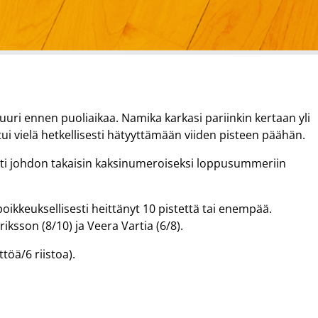
uri ennen puoliaikaa. Namika karkasi pariinkin kertaan yli
i vielä hetkellisesti hätyyttämään viiden pisteen päähän.
tti johdon takaisin kaksinumeroiseksi loppusummeriin
oikkeuksellisesti heittänyt 10 pistettä tai enempää.
ksson (8/10) ja Veera Vartia (6/8).
töä/6 riistoa).