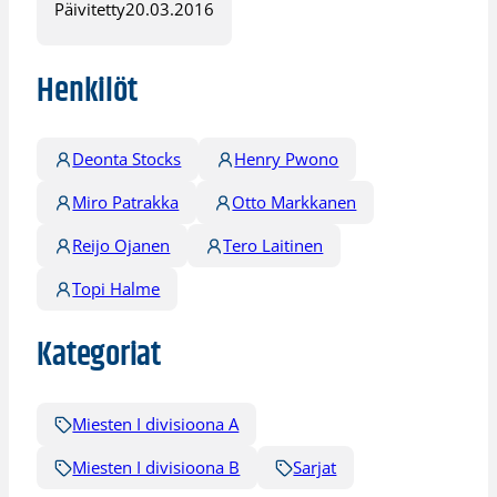
Päivitetty
20.03.2016
Henkilöt
Deonta Stocks
Henry Pwono
Miro Patrakka
Otto Markkanen
Reijo Ojanen
Tero Laitinen
Topi Halme
Kategoriat
Miesten I divisioona A
Miesten I divisioona B
Sarjat