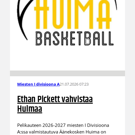
21.07.2026 07:23
Miesten I divisioona A
Ethan Pickett vahvistaa
Huimaa
Pelikauteen 2026-2027 miesten I Divisioona
A:ssa valmistautuva Äänekosken Huima on