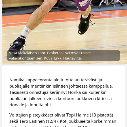
Vesa Mäkäläisen Lahti Basketball vei myös toisen
välieräkohtaamisen. Kuva: Erkki Hautaviita.
Namika Lappeenranta aloitti ottelun terävästi ja
puoliajalle mentiinkin isäntien johtaessa kamppailua.
Tasaisesti onnistujia kerännyt Honka sai kuitenkin
puoliajan jälkeen rivinsä kuntoon joukkueen kiriessä
rinnalle ja lopulta ohi.
Voittajien pisteykköset olivat Topi Halme (13 pistettä)
sekä Tero Laitinen (12/4). Kotijoukkueelta korkeimman