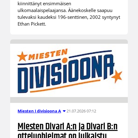
kiinnittänyt ensimmäisen
ulkomaalaispelaajansa. Äänekoskelle saapuu
tulevaksi kaudeksi 196-senttinen, 2002 syntynyt
Ethan Pickett.
21.07.2026 07:12
Miesten I divisioona A
Miesten Divari A:n ja Divari B:n
otteluohjelmat on julkaistu