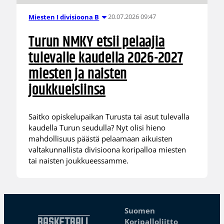
20.07.2026 09:47
Miesten I divisioona B
Turun NMKY etsii pelaajia
tulevalle kaudella 2026-2027
miesten ja naisten
joukkueisiinsa
Saitko opiskelupaikan Turusta tai asut tulevalla
kaudella Turun seudulla? Nyt olisi hieno
mahdollisuus päästä pelaamaan aikuisten
valtakunnallista divisioona koripalloa miesten
tai naisten joukkueessamme.
Suomen
Koripalloliitto