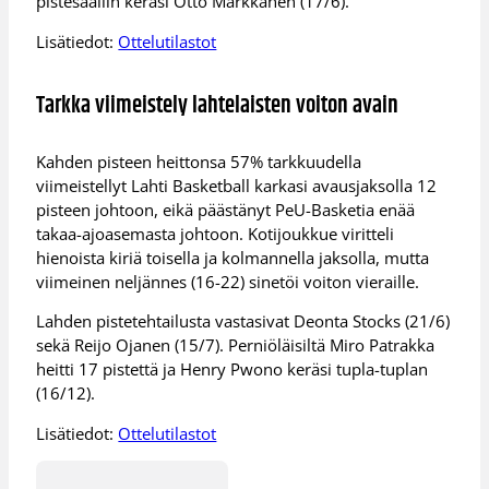
pistesaaliin keräsi Otto Markkanen (17/6).
Lisätiedot:
Ottelutilastot
Tarkka viimeistely lahtelaisten voiton avain
Kahden pisteen heittonsa 57% tarkkuudella
viimeistellyt Lahti Basketball karkasi avausjaksolla 12
pisteen johtoon, eikä päästänyt PeU-Basketia enää
takaa-ajoasemasta johtoon. Kotijoukkue viritteli
hienoista kiriä toisella ja kolmannella jaksolla, mutta
viimeinen neljännes (16-22) sinetöi voiton vieraille.
Lahden pistetehtailusta vastasivat Deonta Stocks (21/6)
sekä Reijo Ojanen (15/7). Perniöläisiltä Miro Patrakka
heitti 17 pistettä ja Henry Pwono keräsi tupla-tuplan
(16/12).
Lisätiedot:
Ottelutilastot