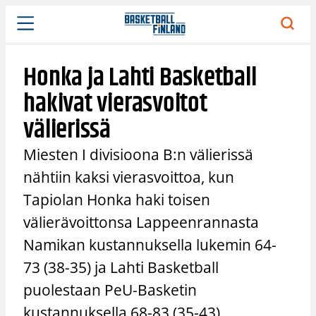
Siirry
sisältöön
Honka ja Lahti Basketball
hakivat vierasvoitot
välierissä
Miesten I divisioona B:n välierissä
nähtiin kaksi vierasvoittoa, kun
Tapiolan Honka haki toisen
välierävoittonsa Lappeenrannasta
Namikan kustannuksella lukemin 64-
73 (38-35) ja Lahti Basketball
puolestaan PeU-Basketin
kustannuksella 68-83 (35-43).