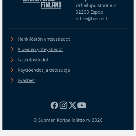
Urheilupuistontie 3
02200 Espoo
office@basket.fi
Henkilöstön yhteystiedot
Alueiden yhteystiedot
Laskutustiedot
Käyttöehdot ja tietosuoja
Evästeet
© Suomen Koripalloliitto ry 2026