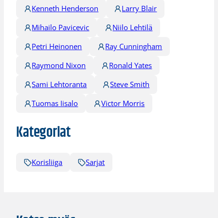
Kenneth Henderson
Larry Blair
Mihailo Pavicevic
Niilo Lehtilä
Petri Heinonen
Ray Cunningham
Raymond Nixon
Ronald Yates
Sami Lehtoranta
Steve Smith
Tuomas Iisalo
Victor Morris
Kategoriat
Korisliiga
Sarjat