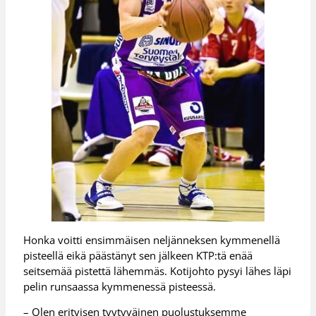
Honka voitti ensimmäisen neljänneksen kymmenellä
pisteellä eikä päästänyt sen jälkeen KTP:tä enää
seitsemää pistettä lähemmäs. Kotijohto pysyi lähes läpi
pelin runsaassa kymmenessä pisteessä.
– Olen erityisen tyytyväinen puolustuksemme