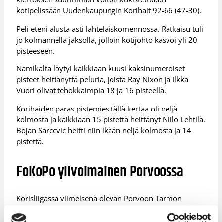
kotipelissään Uudenkaupungin Korihait 92-66 (47-30).
Peli eteni alusta asti lahtelaiskomennossa. Ratkaisu tuli
jo kolmannella jaksolla, jolloin kotijohto kasvoi yli 20
pisteeseen.
Namikalta löytyi kaikkiaan kuusi kaksinumeroiset
pisteet heittänyttä peluria, joista Ray Nixon ja Ilkka
Vuori olivat tehokkaimpia 18 ja 16 pisteellä.
Korihaiden paras pistemies tällä kertaa oli neljä
kolmosta ja kaikkiaan 15 pistettä heittänyt Niilo Lehtilä.
Bojan Sarcevic heitti niin ikään neljä kolmosta ja 14
pistettä.
FoKoPo ylivoimainen Porvoossa
Korisliigassa viimeisenä olevan Porvoon Tarmon
tappioputki venyi seitsemän pelin mittaiseksi, kun
Forssan Koripojat haki Porvoosta voiton 52-75 (21-42)