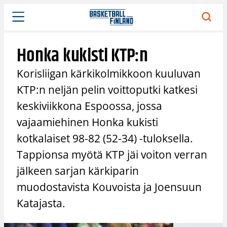
Siirry
sisältöön
Honka kukisti KTP:n
Korisliigan kärkikolmikkoon kuuluvan
KTP:n neljän pelin voittoputki katkesi
keskiviikkona Espoossa, jossa
vajaamiehinen Honka kukisti
kotkalaiset 98-82 (52-34) -tuloksella.
Tappionsa myötä KTP jäi voiton verran
jälkeen sarjan kärkiparin
muodostavista Kouvoista ja Joensuun
Katajasta.