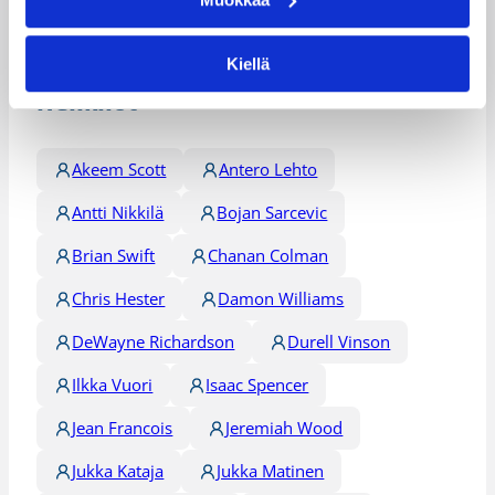
Päivitetty
11.02.2009
Kiellä
Henkilöt
Akeem Scott
Antero Lehto
Antti Nikkilä
Bojan Sarcevic
Brian Swift
Chanan Colman
Chris Hester
Damon Williams
DeWayne Richardson
Durell Vinson
Ilkka Vuori
Isaac Spencer
Jean Francois
Jeremiah Wood
Jukka Kataja
Jukka Matinen