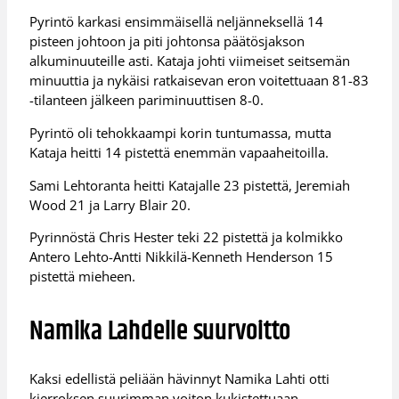
Pyrintö karkasi ensimmäisellä neljänneksellä 14
pisteen johtoon ja piti johtonsa päätösjakson
alkuminuuteille asti. Kataja johti viimeiset seitsemän
minuuttia ja nykäisi ratkaisevan eron voitettuaan 81-83
-tilanteen jälkeen pariminuuttisen 8-0.
Pyrintö oli tehokkaampi korin tuntumassa, mutta
Kataja heitti 14 pistettä enemmän vapaaheitoilla.
Sami Lehtoranta heitti Katajalle 23 pistettä, Jeremiah
Wood 21 ja Larry Blair 20.
Pyrinnöstä Chris Hester teki 22 pistettä ja kolmikko
Antero Lehto-Antti Nikkilä-Kenneth Henderson 15
pistettä mieheen.
Namika Lahdelle suurvoitto
Kaksi edellistä peliään hävinnyt Namika Lahti otti
kierroksen suurimman voiton kukistettuaan