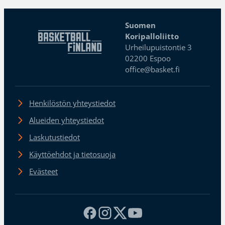
Suomen
Koripalloliitto
Urheilupuistontie 3
02200 Espoo
office@basket.fi
Henkilöstön yhteystiedot
Alueiden yhteystiedot
Laskutustiedot
Käyttöehdot ja tietosuoja
Evästeet