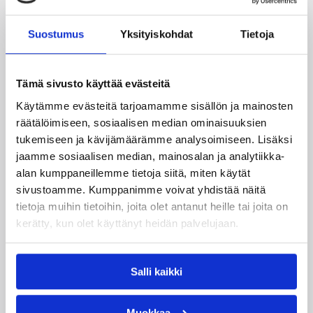
-tuloksella.
Suostumus
Yksityiskohdat
Tietoja
Tarmo menetti pelin heti alussa FoKoPon vietyä
ensimmäiset minuutit peräti 18-2 -lukemin. Tarmo ei
päässyt enää missään vaiheessa 13 pistettä lähemmäs.
Tämä sivusto käyttää evästeitä
Pelin erikoisuutena FoKoPo pääsi heittämään 22
Käytämme evästeitä tarjoamamme sisällön ja mainosten
vapaaheittoa, mutta Tarmo vain neljä.
räätälöimiseen, sosiaalisen median ominaisuuksien
Ronald Yates heitti FoKoPolle 24 pistettä ja Ray
tukemiseen ja kävijämäärämme analysoimiseen. Lisäksi
Cunningham 13.
jaamme sosiaalisen median, mainosalan ja analytiikka-
alan kumppaneillemme tietoja siitä, miten käytät
DeWayne Richardson keräsi Tarmolle 15 pistettä ja 16
sivustoamme. Kumppanimme voivat yhdistää näitä
levypalloa. Victor Morris heitti 13 pistettä.
tietoja muihin tietoihin, joita olet antanut heille tai joita on
(STT)
kerätty, kun olet käyttänyt heidän palvelujaan.
Korisliigan täydelliset ottelutilastot ja muita tilastoja
osoitteessa
www.basket.fi
.
Salli kaikki
Lisätietoja:
/sarjat_tulokset/korisliiga/
Muokkaa