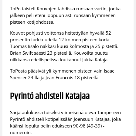
ToPo taisteli Kouvojen tahdissa runsaan vartin, jonka
jälkeen peli eteni loppuun asti runsaan kymmenen
pisteen kotijohdossa.
Kouvot pohjusti voittonsa heitettyään hyvällä 52
prosentin tarkkuudella 12 kolmen pisteen koria.
Tuomas Iisalo nakkasi kuusi kolmosta ja 25 pistettä.
Brian Swift säesti 23 pisteellä. Kouvoilta puuttui
nilkkansa edellispelissä loukannut Jukka Kataja.
ToPosta pääsivät yli kymmenen pisteen vain Isaac
Spencer 24:llä ja Jean Francois 18 pisteellä.
Pyrintö ahdisteli Katajaa
Sarjataulukossa toiseksi viimeisenä oleva Tampereen
Pyrintö ahdisteli kotipelissään Joensuun Katajaa, joka
käänsi lopulta pelin edukseen 90-98 (49-39) -
numeroin.