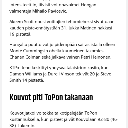
intensiteettiin, tiivisti voitonavaimet Hongan
valmentaja Mihailo Pavicevic.
Akeem Scott nousi voittajien tehomieheksi sivuttuaan
kauden piste-ennätystään 31. Jukka Matinen nakkasi
19 pistettä.
Hongalta puuttuivat jo pidempään sairaslistalla olleen
Monte Cummingsin ohella kuumeinen takamies
Chanan Colman sekä jalkavaivainen Petri Heinonen.
KTP:n teho keskittyi yhdysvaltalaistrion käsiin, kun
Damon Williams ja Durell Vinson tekivät 20 ja Steve
Smith 14 pistettä.
Kouvot piti ToPon takanaan
Kouvot jatkoi voitokkaita kotipelejään ToPon
kustannuksella, kun pisteet jäivät Kouvolaan 92-80 (46-
38) -lukemin.