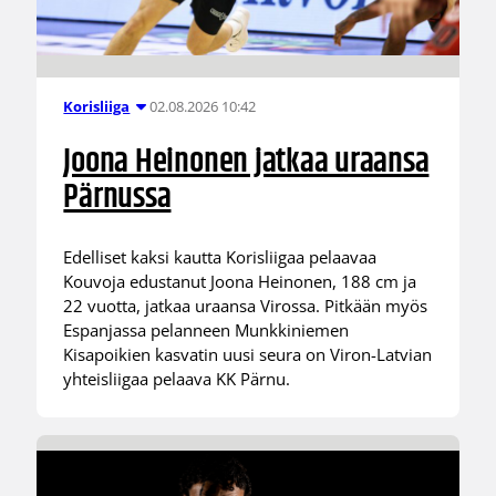
02.08.2026 10:42
Korisliiga
Joona Heinonen jatkaa uraansa
Pärnussa
Edelliset kaksi kautta Korisliigaa pelaavaa
Kouvoja edustanut Joona Heinonen, 188 cm ja
22 vuotta, jatkaa uraansa Virossa. Pitkään myös
Espanjassa pelanneen Munkkiniemen
Kisapoikien kasvatin uusi seura on Viron-Latvian
yhteisliigaa pelaava KK Pärnu.