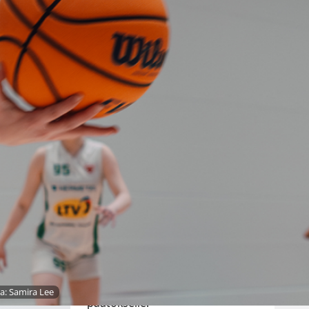
– finaalipäivä
tarjosi
huippuluokan
3×3-koripalloa
3×3-koripallon SM-kiertue
huipentui lauantaina Espoon
Leppävaarassa pelattuun
finaaliturnaukseen, jossa
runsaslukuinen yleisö,
aurinkoinen kesäsää ja
tasokkaat ottelut loivat
erinomaiset puitteet kauden
va: Samira Lee
päätökselle.