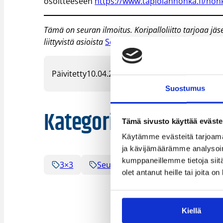
osoitteeseen
https://www.tapiolanhonka.fi/hon
Tämä on seuran ilmoitus. Koripalloliitto tarjoaa j
liittyvistä asioista
Seura tiedottaa
-uutisissa.
Päivitetty
10.04.2024
Suostumus
Kategoriat
Tämä sivusto käyttää eväste
Käytämme evästeitä tarjoama
ja kävijämäärämme analysoim
kumppaneillemme tietoja siitä
3×3
Seura tiedottaa
olet antanut heille tai joita o
Kiellä