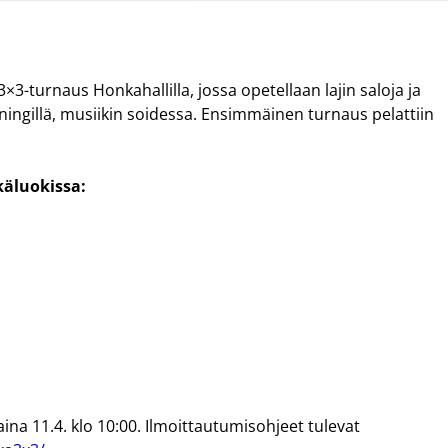
3-turnaus Honkahallilla, jossa opetellaan lajin saloja ja
ningillä, musiikin soidessa. Ensimmäinen turnaus pelattiin
käluokissa:
na 11.4. klo 10:00. Ilmoittautumisohjeet tulevat