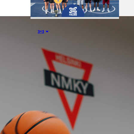
01.08.2026 17:37
3×3
3×3 Finland ja
Drive
Academy Elite
Suomen
mestareiksi
Leppävaarassa