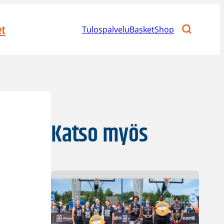
et
Tulospalvelu
BasketShop
Katso myös