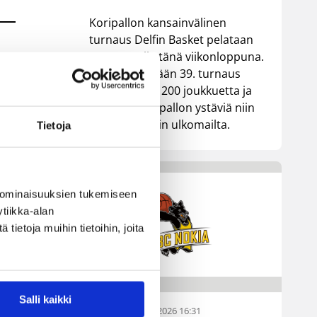
Koripallon kansainvälinen
turnaus Delfin Basket pelataan
Tampereella tänä viikonloppuna.
Järjestyksessään 39. turnaus
kerää yhteen 200 joukkuetta ja
tuhansia koripallon ystäviä niin
Suomesta kuin ulkomailta.
Tietoja
 ominaisuuksien tukemiseen
tiikka-alan
ietoja muihin tietoihin, joita
Salli kaikki
01.08.2026 16:31
Alueet