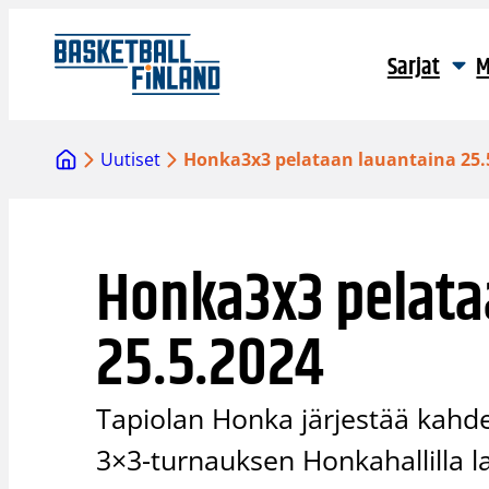
Siirry
sisältöön
Sarjat
M
Uutiset
Honka3x3 pelataan lauantaina 25.
Honka3x3 pelata
25.5.2024
Tapiolan Honka järjestää kahd
3×3-turnauksen Honkahallilla l