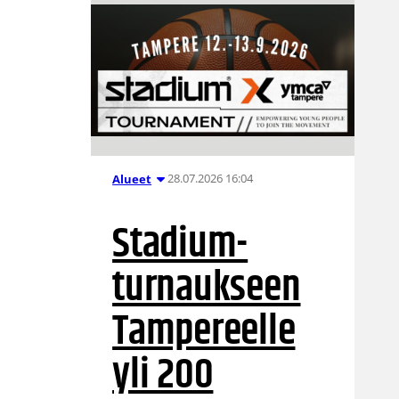
28.07.2026 16:04
Alueet
Stadium-
turnaukseen
Tampereelle
yli 200