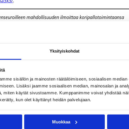
ka3x3/
.
äsenseuroilleen mahdollisuuden ilmoittaa koripallotoimintaansa
Yksityiskohdat
itä
mme sisällön ja mainosten räätälöimiseen, sosiaalisen median
iseen. Lisäksi jaamme sosiaalisen median, mainosalan ja analy
, miten käytät sivustoamme. Kumppanimme voivat yhdistää näitä t
n kerätty, kun olet käyttänyt heidän palvelujaan.
Muokkaa