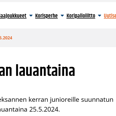
aajoukkueet
Korisperhe
Koripalloliitto
Uutis
5.2024
an lauantaina
eksannen kerran junioreille suunnatun
auantaina 25.5.2024.