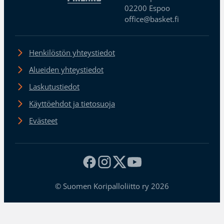
02200 Espoo
office@basket.fi
Henkilöstön yhteystiedot
Alueiden yhteystiedot
Laskutustiedot
Käyttöehdot ja tietosuoja
Evästeet
© Suomen Koripalloliitto ry 2026