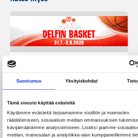
01.08.2026 16:34
Junioriturnaus
Delfin Basket Tournament
Suostumus
Yksityiskohdat
Tieto
31.7.-2.8. Tampereella
Koripallon kansainvälinen turnaus Delfin Basket
Tämä sivusto käyttää evästeitä
pelataan Tampereella tänä viikonloppuna.
Käytämme evästeitä tarjoamamme sisällön ja mainosten
Järjestyksessään 39. turnaus kerää yhteen 200
räätälöimiseen, sosiaalisen median ominaisuuksien tukemise
joukkuetta ja tuhansia koripallon ystäviä niin
kävijämäärämme analysoimiseen. Lisäksi jaamme sosiaalis
Suomesta kuin ulkomailta.
median, mainosalan ja analytiikka-alan kumppaneillemme tie