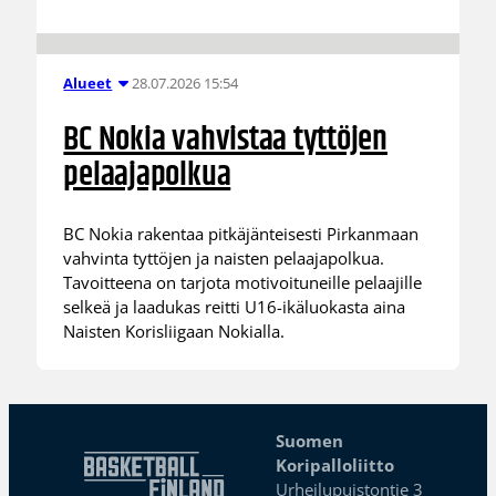
28.07.2026 15:54
Alueet
BC Nokia vahvistaa tyttöjen
pelaajapolkua
BC Nokia rakentaa pitkäjänteisesti Pirkanmaan
vahvinta tyttöjen ja naisten pelaajapolkua.
Tavoitteena on tarjota motivoituneille pelaajille
selkeä ja laadukas reitti U16-ikäluokasta aina
Naisten Korisliigaan Nokialla.
Suomen
Koripalloliitto
Urheilupuistontie 3