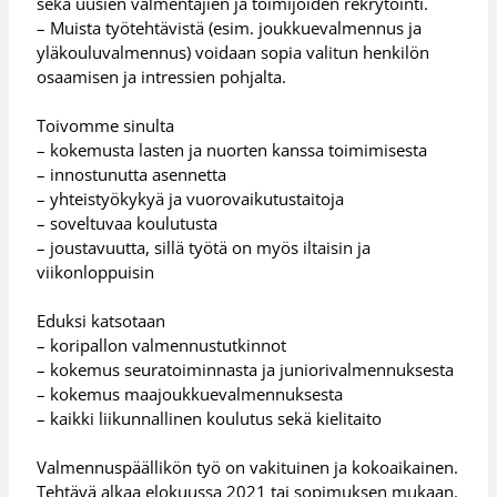
sekä uusien valmentajien ja toimijoiden rekrytointi.
– Muista työtehtävistä (esim. joukkuevalmennus ja
yläkouluvalmennus) voidaan sopia valitun henkilön
osaamisen ja intressien pohjalta.
Toivomme sinulta
– kokemusta lasten ja nuorten kanssa toimimisesta
– innostunutta asennetta
– yhteistyökykyä ja vuorovaikutustaitoja
– soveltuvaa koulutusta
– joustavuutta, sillä työtä on myös iltaisin ja
viikonloppuisin
Eduksi katsotaan
– koripallon valmennustutkinnot
– kokemus seuratoiminnasta ja juniorivalmennuksesta
– kokemus maajoukkuevalmennuksesta
– kaikki liikunnallinen koulutus sekä kielitaito
Valmennuspäällikön työ on vakituinen ja kokoaikainen.
Tehtävä alkaa elokuussa 2021 tai sopimuksen mukaan.