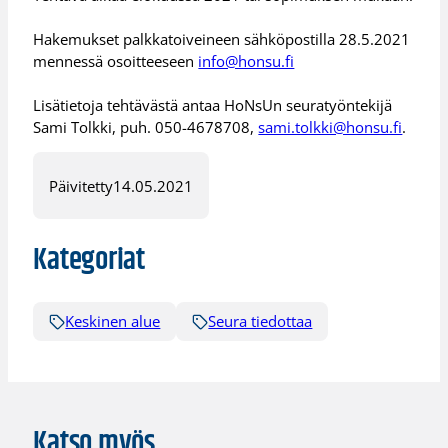
Hakemukset palkkatoiveineen sähköpostilla 28.5.2021
mennessä osoitteeseen
info@honsu.fi
Lisätietoja tehtävästä antaa HoNsUn seuratyöntekijä
Sami Tolkki, puh. 050-4678708,
sami.tolkki@honsu.fi
.
Päivitetty
14.05.2021
Kategoriat
Keskinen alue
Seura tiedottaa
Katso myös