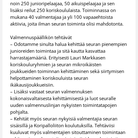
noin 250 junioripelaajaa, 50 aikuispelaajaa ja sen
lisäksi reilut 250 koriskoululaista. Toiminnassa on
mukana 40 valmentajaa ja yli 100 vapaaehtoista
aktiivia, joita ilman seuran toiminta olisi mahdotonta.
Valmennuspäällikön tehtävät
– Odotamme sinulta halua kehittää seuran pienempien
junioreiden toimintaa ja sitä kautta kasvattaa
harrastajamääriä. Erityisesti Lauri Markkasen
koriskouluryhmien ja seuran mikroikäisten
joukkueiden toiminnan kehittäminen sekä siirtymisen
helpottaminen koriskouluista seuran
ikäkausijoukkueisiin.
– Lisäksi vastaat seuran valmennuksen
kokonaisvaltaisesta kehittämisestä ja luot seuralle
uuden valmennuslinjan nykyisten toimintatapojen
pohjalta.
– Kehität myös seuran nykyisiä valmentajia seuran
sisäisillä ja Koripalloliiton koulutuksilla. Tehtäviisi
kuuluvat myös valmentajien sitouttaminen toimintaan