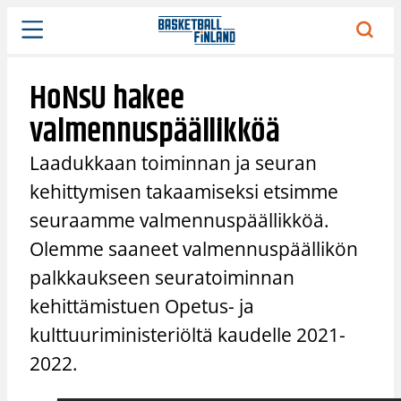
Siirry
sisältöön
HoNsU hakee
valmennuspäällikköä
Laadukkaan toiminnan ja seuran
kehittymisen takaamiseksi etsimme
seuraamme valmennuspäällikköä.
Olemme saaneet valmennuspäällikön
palkkaukseen seuratoiminnan
kehittämistuen Opetus- ja
kulttuuriministeriöltä kaudelle 2021-
2022.