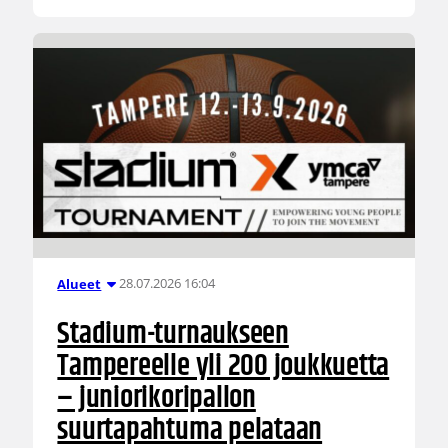
28.07.2026 16:04
Alueet
Stadium-turnaukseen
Tampereelle yli 200 joukkuetta
– juniorikoripallon
suurtapahtuma pelataan