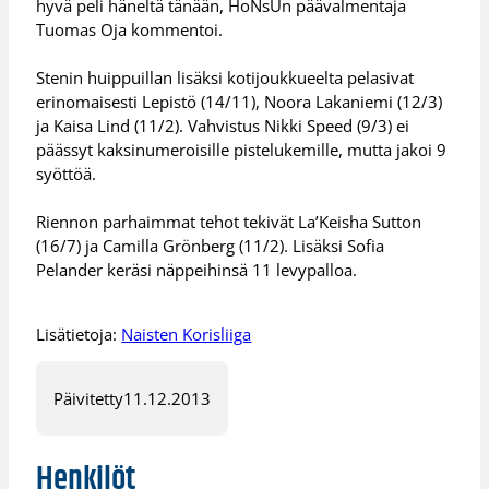
hyvä peli häneltä tänään, HoNsUn päävalmentaja
Tuomas Oja kommentoi.
Stenin huippuillan lisäksi kotijoukkueelta pelasivat
erinomaisesti Lepistö (14/11), Noora Lakaniemi (12/3)
ja Kaisa Lind (11/2). Vahvistus Nikki Speed (9/3) ei
päässyt kaksinumeroisille pistelukemille, mutta jakoi 9
syöttöä.
Riennon parhaimmat tehot tekivät La’Keisha Sutton
(16/7) ja Camilla Grönberg (11/2). Lisäksi Sofia
Pelander keräsi näppeihinsä 11 levypalloa.
Lisätietoja:
Naisten Korisliiga
Päivitetty
11.12.2013
Henkilöt