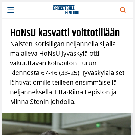
Siirry
sisältöön
HoNsU kasvatti voittotiliään
Naisten Korisliigan neljännellä sijalla
majaileva HoNsU Jyväskylä otti
vakuuttavan kotivoiton Turun
Riennosta 67-46 (33-25). Jyväskyläläiset
lähtivät omille teilleen ensimmäisellä
neljänneksellä Titta-Riina Lepistön ja
Minna Stenin johdolla.