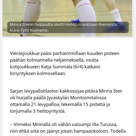
Minna Stenin huippuilta siivitti HoNsUn voittoon Riennosta.
Kuva: Tytti Nuoramo.
Vierasjoukkue pääsi parhaimmillaan kuuden pisteen
päähän kolmannella neljänneksellä, mutta
kotijoukkueen Katja Summala (6/4) katkaisi
kiriyrityksen kolmosellaan.
Sarjan levypallotilaston kakkossijaa pitävä Minna Sten
oli hurjalla päällä Jyväskylän Monitoimitalossa
ottamalla 21 levypalloa, tekemällä 15 pistettä ja
torjumalla 3 heittoyritystä.
– Viimeksi Minnalla oli vähän vaisumpi ilta Turussa,
niin ehkä siitä on jäänyt jotain hampaankoloon. Todella