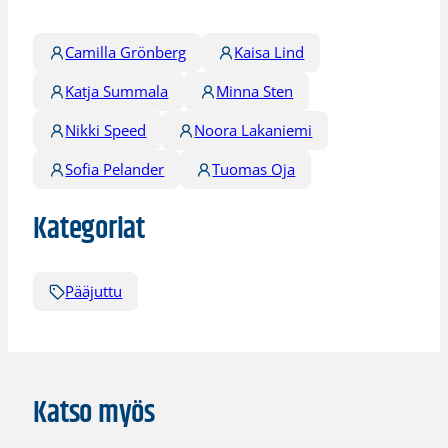
Camilla Grönberg
Kaisa Lind
Katja Summala
Minna Sten
Nikki Speed
Noora Lakaniemi
Sofia Pelander
Tuomas Oja
Kategoriat
Pääjuttu
Katso myös