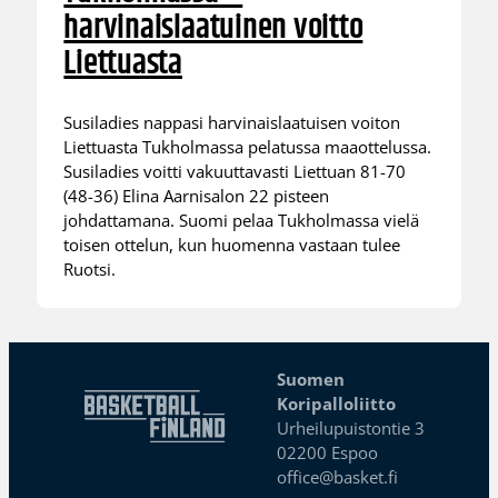
harvinaislaatuinen voitto
Liettuasta
Susiladies nappasi harvinaislaatuisen voiton
Liettuasta Tukholmassa pelatussa maaottelussa.
Susiladies voitti vakuuttavasti Liettuan 81-70
(48-36) Elina Aarnisalon 22 pisteen
johdattamana. Suomi pelaa Tukholmassa vielä
toisen ottelun, kun huomenna vastaan tulee
Ruotsi.
Suomen
Koripalloliitto
Urheilupuistontie 3
02200 Espoo
office@basket.fi