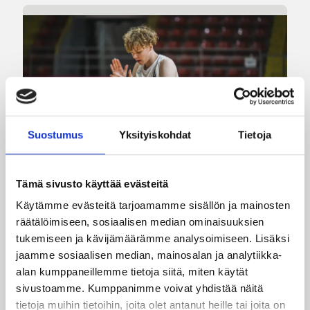
Suostumus
Yksityiskohdat
Tietoja
Tämä sivusto käyttää evästeitä
Käytämme evästeitä tarjoamamme sisällön ja mainosten
08.08.2026 00:37
räätälöimiseen, sosiaalisen median ominaisuuksien
EM-kilpailut
tukemiseen ja kävijämäärämme analysoimiseen. Lisäksi
Suomen 16-vuotiaat pojat
jaamme sosiaalisen median, mainosalan ja analytiikka-
voittivat Luxemburgin – EM-
alan kumppaneillemme tietoja siitä, miten käytät
sivustoamme. Kumppanimme voivat yhdistää näitä
kisojen voittotili aukesi
tietoja muihin tietoihin, joita olet antanut heille tai joita on