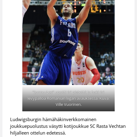
”Junnu-Lee” upotti 14 pistettä ja haki 14
levypalloa Romanian liigan avauksessa. Kuva:
Ville Vuorinen.
Ludwigsburgin hämähäkinverkkomainen
joukkuepuolustus väsytti kotijoukkue SC Rasta Vechtan
hiljalleen ottelun edetessä.