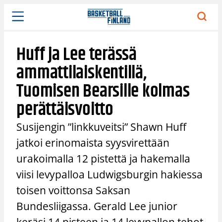
Siirry
sisältöön
Huff ja Lee terässä
ammattilaiskentillä,
Tuomisen Bearsille kolmas
perättäisvoitto
Susijengin ”linkkuveitsi” Shawn Huff
jatkoi erinomaista syysvirettään
urakoimalla 12 pistettä ja hakemalla
viisi levypalloa Ludwigsburgin hakiessa
toisen voittonsa Saksan
Bundesliigassa. Gerald Lee junior
keräsi 14 pisteen ja 14 levypallon tehot