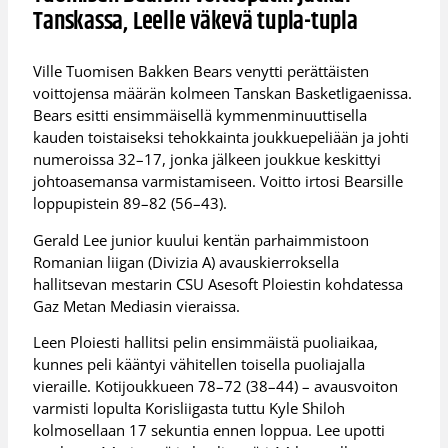
Tanskassa, Leelle väkevä tupla-tupla
Ville Tuomisen Bakken Bears venytti perättäisten
voittojensa määrän kolmeen Tanskan Basketligaenissa.
Bears esitti ensimmäisellä kymmenminuuttisella
kauden toistaiseksi tehokkainta joukkuepeliään ja johti
numeroissa 32–17, jonka jälkeen joukkue keskittyi
johtoasemansa varmistamiseen. Voitto irtosi Bearsille
loppupistein 89–82 (56–43).
Gerald Lee junior kuului kentän parhaimmistoon
Romanian liigan (Divizia A) avauskierroksella
hallitsevan mestarin CSU Asesoft Ploiestin kohdatessa
Gaz Metan Mediasin vieraissa.
Leen Ploiesti hallitsi pelin ensimmäistä puoliaikaa,
kunnes peli kääntyi vähitellen toisella puoliajalla
vieraille. Kotijoukkueen 78–72 (38–44) – avausvoiton
varmisti lopulta Korisliigasta tuttu Kyle Shiloh
kolmosellaan 17 sekuntia ennen loppua. Lee upotti