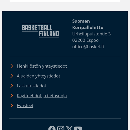
Suomen
Koripalloliitto
Urheilupuistontie 3
02200 Espoo
office@basket.fi
Henkilöstön yhteystiedot
Alueiden yhteystiedot
Laskutustiedot
Käyttöehdot ja tietosuoja
Evästeet