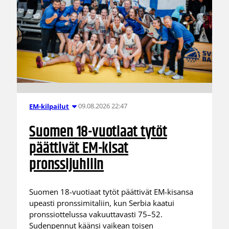
09.08.2026 22:47
EM-kilpailut
Suomen 18-vuotiaat tytöt
päättivät EM-kisat
pronssijuhliin
Suomen 18-vuotiaat tytöt päättivät EM-kisansa
upeasti pronssimitaliin, kun Serbia kaatui
pronssiottelussa vakuuttavasti 75–52.
Sudenpennut käänsi vaikean toisen