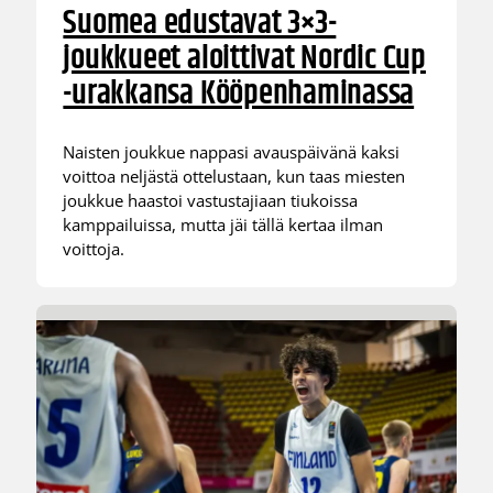
Suomea edustavat 3×3-
joukkueet aloittivat Nordic Cup
-urakkansa Kööpenhaminassa
Naisten joukkue nappasi avauspäivänä kaksi
voittoa neljästä ottelustaan, kun taas miesten
joukkue haastoi vastustajiaan tiukoissa
kamppailuissa, mutta jäi tällä kertaa ilman
voittoja.