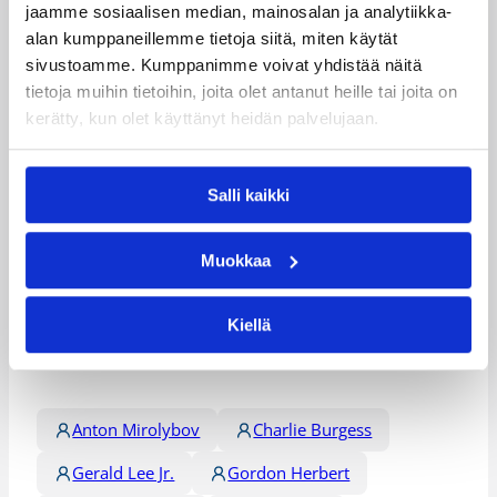
jaamme sosiaalisen median, mainosalan ja analytiikka-
alan kumppaneillemme tietoja siitä, miten käytät
sivustoamme. Kumppanimme voivat yhdistää näitä
RSV Eintracht – Hannover Tigers 69-67 (17-11, 38-
tietoja muihin tietoihin, joita olet antanut heille tai joita on
32, 51-50)
kerätty, kun olet käyttänyt heidän palvelujaan.
Eintracht:
Richard Thomas 16/1.
Hannover:
Kendall Chones 19/3.
Hannover Tigersin päävalmentajana Anton
Salli kaikki
Mirolybov.
Muokkaa
Päivitetty
06.10.2013
Kiellä
Henkilöt
Anton Mirolybov
Charlie Burgess
Gerald Lee Jr.
Gordon Herbert