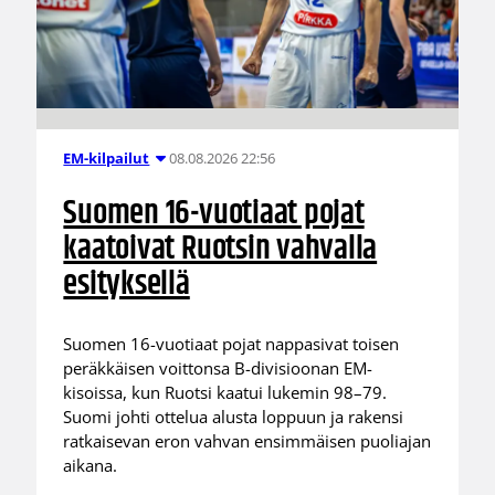
08.08.2026 22:56
EM-kilpailut
Suomen 16-vuotiaat pojat
kaatoivat Ruotsin vahvalla
esityksellä
Suomen 16-vuotiaat pojat nappasivat toisen
peräkkäisen voittonsa B-divisioonan EM-
kisoissa, kun Ruotsi kaatui lukemin 98–79.
Suomi johti ottelua alusta loppuun ja rakensi
ratkaisevan eron vahvan ensimmäisen puoliajan
aikana.