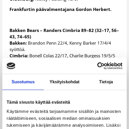
Frankfurtin päävalmentajana Gordon Herbert.
Bakken Bears – Randers Cimbria 89–82 (32–17, 56–
43, 74–65)
Bakken:
Brandon Penn 22/4, Kenny Barker 17/4/4
syöttöä.
Cimbria:
Bonell Colas 22/17, Charlie Burgess 19/5/5
syöttöä/5 riistoa.
Bakken Bearsin päävalmentajana Ville Tuominen.
Suostumus
Yksityiskohdat
Tietoja
Gaz Metan Medias – CSU Asesoft Ploiesti 78–74
(20–24, 38–44, 58–61)
Medias:
A. Mandache 20/5/4 riistoa, Kyle Shiloh
Tämä sivusto käyttää evästeitä
16/3/3 syöttöä.
Käytämme evästeitä tarjoamamme sisällön ja mainosten
Ploiesti:
D. Zekovic 16/8, Gerald Lee jr 14/14.
räätälöimiseen, sosiaalisen median ominaisuuksien
G.Lee:
Aloitusviisikossa, Minuutit 25, Pisteet 14 (2p 6-
tukemiseen ja kävijämäärämme analysoimiseen. Lisäksi
8, 1p 2-4), Levypallot 14.