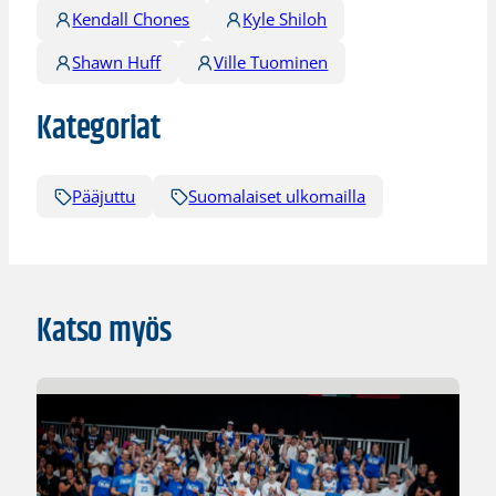
Kendall Chones
Kyle Shiloh
Shawn Huff
Ville Tuominen
Kategoriat
Pääjuttu
Suomalaiset ulkomailla
Katso myös