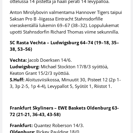
ottelussa 14 pistettä ja haali peräti 14 levypalloa.
Anton Mirolybovin valmentama Hannover Tigers taipui
Saksan Pro B -liigassa Eintracht Stahnsdorfille
vieraskentällä lukemin 69–67 (38–32). Loppulukemat
upotti Stahnsdorfin Richard Thomas viime sekunnilla.
SC Rasta Vechta – Ludwigsburg 64–74 (19–18, 35–
38, 53–56)
Vechta:
Jacob Doerksen 14/6.
Ludwigsburg:
Michael Stockton 17/8/3 syöttöä,
Keaton Grant 15/2/3 syöttöä.
S.Huff:
Aloitusviisikossa, Minuutit 30, Pisteet 12 (2p 1-
3, 3p 2-5, 1p 4-4), Levypallot 5, Syötöt 1, Riistot 1.
Frankfurt Skyliners – EWE Baskets Oldenburg 63-
72 (21-21, 36-43, 43-58)
Frankfurt:
Quantez Roberson 14/3.
Oldenburg:
Rickey Paulding 18/0.