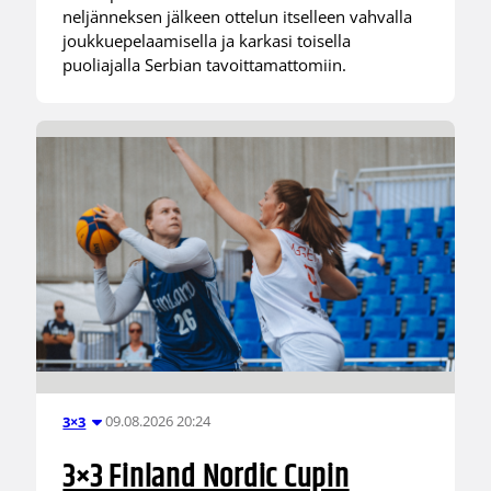
neljänneksen jälkeen ottelun itselleen vahvalla
joukkuepelaamisella ja karkasi toisella
puoliajalla Serbian tavoittamattomiin.
09.08.2026 20:24
3×3
3×3 Finland Nordic Cupin