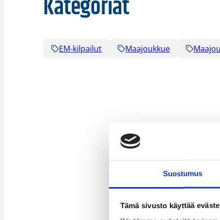
Kategoriat
EM-kilpailut
Maajoukkue
Maajou
Suostumus
Tämä sivusto käyttää eväste