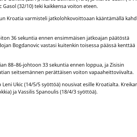
rc Gasol (32/10) teki kaikkensa voiton eteen.
kun Kroatia varmisteli jatkolohkovoittoaan kääntämällä kah
 voiton 36 sekuntia ennen ensimmäisen jatkoajan päätöstä
Bojan Bogdanovic vastasi kuitenkin toisessa päässä kenttää
tian 88–86-johtoon 33 sekuntia ennen loppua, ja Zisisin
atian seitsemännen perättäisen voiton vapaaheittoviivalta.
Leni Ukic (14/5/5 syöttöä) nousivat esille Kroatialta. Kreika
kia) ja Vassilis Spanoulis (18/4/3 syöttöä).