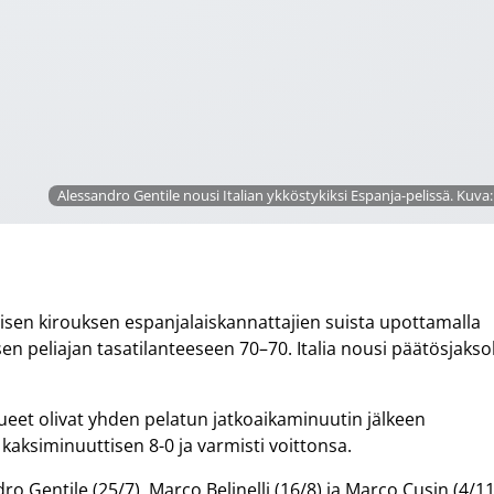
Alessandro Gentile nousi Italian ykköstykiksi Espanja-pelissä. Kuva
iivisen kirouksen espanjalaiskannattajien suista upottamalla
sen peliajan tasatilanteeseen 70–70. Italia nousi päätösjakso
ukkueet olivat yhden pelatun jatkoaikaminuutin jälkeen
i kaksiminuuttisen 8-0 ja varmisti voittonsa.
ro Gentile (25/7), Marco Belinelli (16/8) ja Marco Cusin (4/1