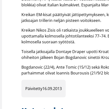
blokkia) olivat Italian kulmakivet. Espanjalta Ma
Kreikan EM-kisat päättyivät jättipettymykseen, 
jatkoajan trillerin neljän pisteen voitokseen.
Kreikan Nikos Zisis oli ratkaista joukkueelleen
upottamalla kolmosella johtotilanteeksi 77–74. 
kolmosella suoraan syötöstä.
Toisella jatkoajalla Dontaye Draper upotti Kroa
ohiheiton jälkeen Bojan Bogdanovic sinetöi Kro
Bogdanovic (22/4), Ante Tomic (15/12) sekä Roko 
parhaimmat olivat Ioannis Bourousis (21/9/2 blok
Päivitetty
16.09.2013