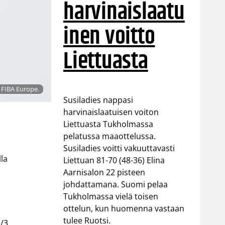
harvinaislaatu
inen voitto
Liettuasta
: FIBA Europe.
Susiladies nappasi
harvinaislaatuisen voiton
Liettuasta Tukholmassa
pelatussa maaottelussa.
Susiladies voitti vakuuttavasti
lla
Liettuan 81-70 (48-36) Elina
Aarnisalon 22 pisteen
johdattamana. Suomi pelaa
Tukholmassa vielä toisen
ottelun, kun huomenna vastaan
tulee Ruotsi.
1/3