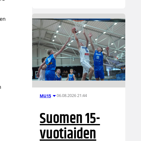
den
n
06.08.2026 21:44
MU15
Suomen 15-
vuotiaiden