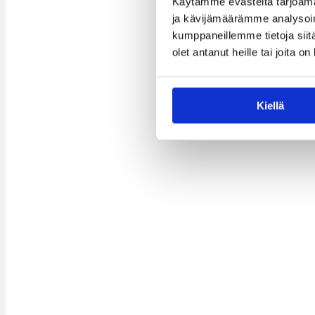
Käytämme evästeitä tarjoama
ja kävijämäärämme analysoim
kumppaneillemme tietoja siitä
olet antanut heille tai joita o
Kiellä