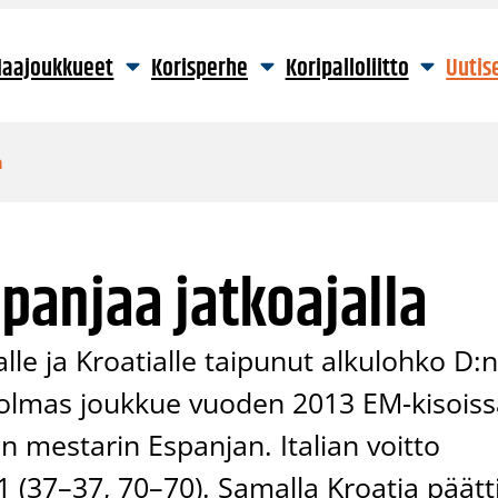
aajoukkueet
Korisperhe
Koripalloliitto
Uutis
a
spanjaa jatkoajalla
alle ja Kroatialle taipunut alkulohko D:
a kolmas joukkue vuoden 2013 EM-kisoiss
n mestarin Espanjan. Italian voitto
–81 (37–37, 70–70). Samalla Kroatia päätt