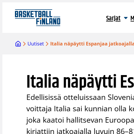
Siirry
sisältöön
Sarjat
M
Uutiset
Italia näpäytti Espanjaa jatkoajall
Italia näpäytti E
Edellisissä otteluissaan Sloveni
voittaja Italia sai kunnian oll
joka kaatoi hallitsevan Euroopa
kirjattiin jatkoajalla luvuin 86