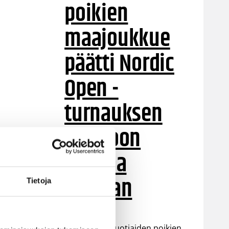
poikien
maajoukkue
päätti Nordic
Open -
turnauksen
tappioon
Latviaa
vastaan
Tietoja
Suomen 15-vuotiaiden poikien