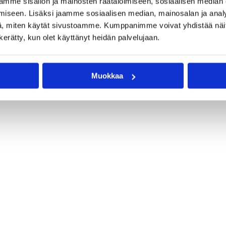
mme sisällön ja mainosten räätälöimiseen, sosiaalisen median
iseen. Lisäksi jaamme sosiaalisen median, mainosalan ja analy
, miten käytät sivustoamme. Kumppanimme voivat yhdistää näitä t
n kerätty, kun olet käyttänyt heidän palvelujaan.
Muokkaa