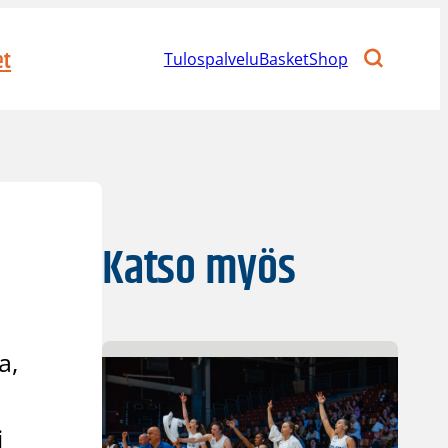
et
Tulospalvelu
BasketShop
Katso myös
n
a,
i