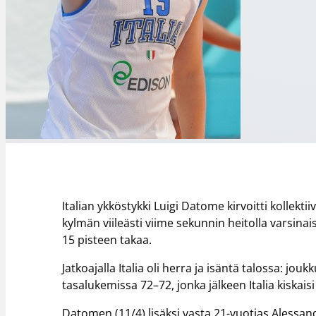
Italian ykköstykki Luigi Datome kirvoitti kollekt
kylmän viileästi viime sekunnin heitolla varsinai
15 pisteen takaa.
Jatkoajalla Italia oli herra ja isäntä talossa: jo
tasalukemissa 72–72, jonka jälkeen Italia kiskais
Datomen (11/4) lisäksi vasta 21-vuotias Alessand