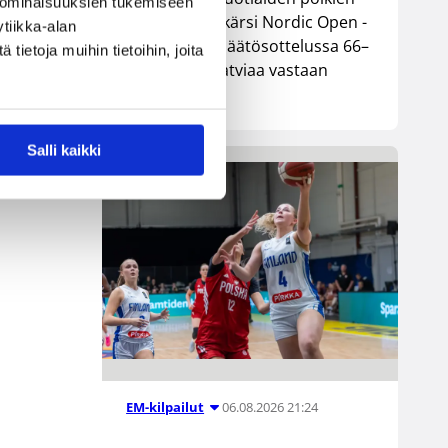
 ominaisuuksien tukemiseen
maajoukkue kärsi Nordic Open -
tiikka-alan
turnauksen päätösottelussa 66–
ietoja muihin tietoihin, joita
74-tappion Latviaa vastaan
Lohjalla.
Salli kaikki
06.08.2026 21:24
EM-kilpailut