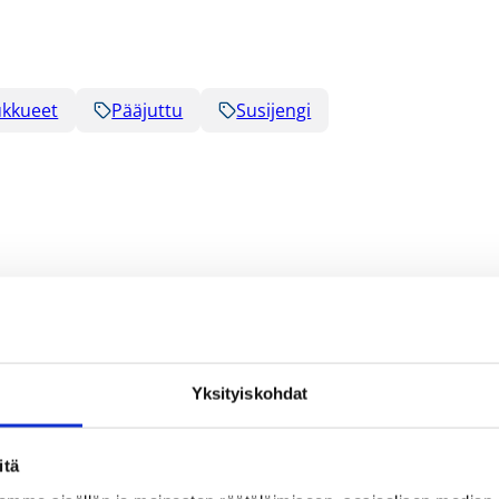
kkueet
Pääjuttu
Susijengi
Yksityiskohdat
itä