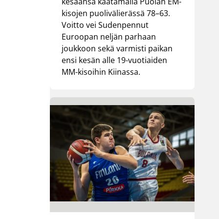
kesäänsä kaatamalla Puolan EM-
kisojen puolivälierässä 78–63.
Voitto vei Sudenpennut
Euroopan neljän parhaan
joukkoon sekä varmisti paikan
ensi kesän alle 19-vuotiaiden
MM-kisoihin Kiinassa.