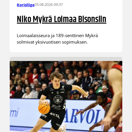
05.08.2026 09:37
Korisliiga
Niko Mykrä Loimaa Bisonsiin
Loimaalaisseura ja 189-senttinen Mykrä
solmivat yksivuotisen sopimuksen.