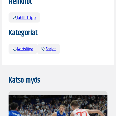
Henkilöt
Jahlil Tripp
Kategoriat
Korisliiga
Sarjat
Katso myös