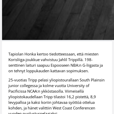
Tapiolan Honka kertoo tiedotteessaan, että miesten
Korisliiga-joukkue vahvistuu Jahlil Trippillä. 198-
senttinen laituri saapuu Espooseen NBA:n G-liigasta ja
on tehnyt loppukauden kattavan sopimuksen.
25-vuotias Tripp pelasi yliopistourallaan South Plainsin
junior collegessa ja kolme vuotta University of
Pacificissa NCAA:n ykköstasolla. Viimeisellä
yliopistokaudellaan Tripp tilastoi 16,2 pistettä, 8,9
levypalloa ja kaksi koriin johtavaa syöttöä ottelua
kohden, ja hänet valittiin West Coast Conferencen
vuoden puolustuspelaajaksi.