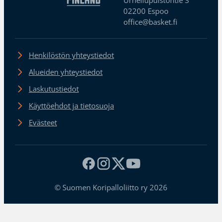
02200 Espoo
office@basket.fi
Henkilöstön yhteystiedot
Alueiden yhteystiedot
Laskutustiedot
Käyttöehdot ja tietosuoja
Evästeet
© Suomen Koripalloliitto ry 2026