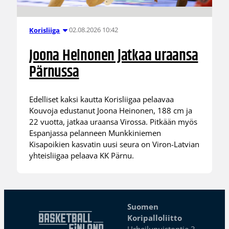
02.08.2026 10:42
Korisliiga
Joona Heinonen jatkaa uraansa
Pärnussa
Edelliset kaksi kautta Korisliigaa pelaavaa
Kouvoja edustanut Joona Heinonen, 188 cm ja
22 vuotta, jatkaa uraansa Virossa. Pitkään myös
Espanjassa pelanneen Munkkiniemen
Kisapoikien kasvatin uusi seura on Viron-Latvian
yhteisliigaa pelaava KK Pärnu.
Suomen
Koripalloliitto
Urheilupuistontie 3