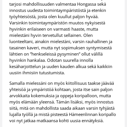
tarjosi mahdollisuuden valmentaa Hongassa sekä
innostus uudesta toimintaympäristöstä ja etenkin
työyhteisöstä, josta olen kuullut paljon hyvää.
Varsinkin toimintaympäristön muutos nykyisestä
hyvinkin erilaiseen on varmasti haaste, mutta
mielestäni hyvin tervetullut sellainen. Olen
luonteeltani, ainakin mielestäni, varsin rauhallinen ja
tasainen kaveri, mutta nyt sopimuksen syntymisestä
lähtien on ”henkseleissä pysyminen” ollut välillä
hyvinkin hankalaa. Odotan suurella innolla
kesäharjoittelun ja uuden kauden alkua sekä kaikkiin
uusiin ihmisiin tutustumista.
Samalla mielessäni on myös kiitollisuus taakse jäävää
yhteisöä ja ympäristöä kohtaan, josta itse sain paljon
arvokkaita kokemuksia ja oppeja koripalloon, mutta
myös elämään yleensä. Tämän lisäksi, myös innostus
siitä, mitä on mahdollista saada aikaan varsin tyhjästä
lujalla työllä ja mistä pisteestä Hämeenlinnan koripallo
voi nyt jatkaa matkaansa kohti uusia ennätyksiä.