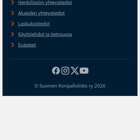
Henkilöstön yhteystiedot
Alueiden yhteystiedot
Laskutustiedot
Käyttöehdot ja tietosuoja
Evästeet
© Suomen Koripalloliitto ry 2026