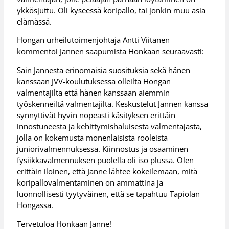
ykkösjuttu. Oli kyseessä koripallo, tai jonkin muu asia
elämässä.
Hongan urheilutoimenjohtaja Antti Viitanen
kommentoi Jannen saapumista Honkaan seuraavasti:
Sain Jannesta erinomaisia suosituksia sekä hänen
kanssaan JVV-koulutuksessa olleilta Hongan
valmentajilta että hänen kanssaan aiemmin
työskenneiltä valmentajilta. Keskustelut Jannen kanssa
synnyttivät hyvin nopeasti käsityksen erittäin
innostuneesta ja kehittymishaluisesta valmentajasta,
jolla on kokemusta monenlaisista rooleista
juniorivalmennuksessa. Kiinnostus ja osaaminen
fysiikkavalmennuksen puolella oli iso plussa. Olen
erittäin iloinen, että Janne lähtee kokeilemaan, mitä
koripallovalmentaminen on ammattina ja
luonnollisesti tyytyväinen, että se tapahtuu Tapiolan
Hongassa.
Tervetuloa Honkaan Janne!