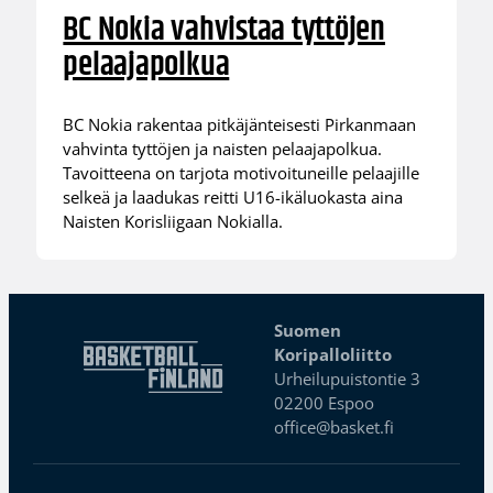
BC Nokia vahvistaa tyttöjen
pelaajapolkua
BC Nokia rakentaa pitkäjänteisesti Pirkanmaan
vahvinta tyttöjen ja naisten pelaajapolkua.
Tavoitteena on tarjota motivoituneille pelaajille
selkeä ja laadukas reitti U16-ikäluokasta aina
Naisten Korisliigaan Nokialla.
Suomen
Koripalloliitto
Urheilupuistontie 3
02200 Espoo
office@basket.fi