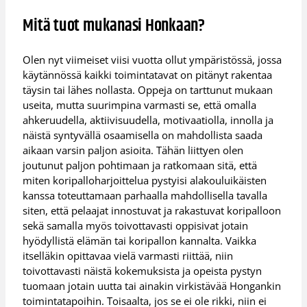
Mitä tuot mukanasi Honkaan?
Olen nyt viimeiset viisi vuotta ollut ympäristössä, jossa
käytännössä kaikki toimintatavat on pitänyt rakentaa
täysin tai lähes nollasta. Oppeja on tarttunut mukaan
useita, mutta suurimpina varmasti se, että omalla
ahkeruudella, aktiivisuudella, motivaatiolla, innolla ja
näistä syntyvällä osaamisella on mahdollista saada
aikaan varsin paljon asioita. Tähän liittyen olen
joutunut paljon pohtimaan ja ratkomaan sitä, että
miten koripalloharjoittelua pystyisi alakouluikäisten
kanssa toteuttamaan parhaalla mahdollisella tavalla
siten, että pelaajat innostuvat ja rakastuvat koripalloon
sekä samalla myös toivottavasti oppisivat jotain
hyödyllistä elämän tai koripallon kannalta. Vaikka
itselläkin opittavaa vielä varmasti riittää, niin
toivottavasti näistä kokemuksista ja opeista pystyn
tuomaan jotain uutta tai ainakin virkistävää Hongankin
toimintatapoihin. Toisaalta, jos se ei ole rikki, niin ei