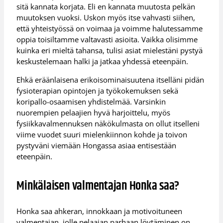
sitä kannata korjata. Eli en kannata muutosta pelkän
muutoksen vuoksi. Uskon myös itse vahvasti siihen,
että yhteistyössä on voimaa ja voimme halutessamme
oppia toisiltamme valtavasti asioita. Vaikka olisimme
kuinka eri mieltä tahansa, tulisi asiat mielestäni pystyä
keskustelemaan halki ja jatkaa yhdessä eteenpäin.
Ehkä eräänlaisena erikoisominaisuutena itselläni pidän
fysioterapian opintojen ja työkokemuksen sekä
koripallo-osaamisen yhdistelmää. Varsinkin
nuorempien pelaajien hyvä harjoittelu, myös
fysiikkavalmennuksen näkökulmasta on ollut itselleni
viime vuodet suuri mielenkiinnon kohde ja toivon
pystyväni viemään Hongassa asiaa entisestään
eteenpäin.
Minkälaisen valmentajan Honka saa?
Honka saa ahkeran, innokkaan ja motivoituneen
valmentajan, jolle pelaajan parhaan löytäminen on