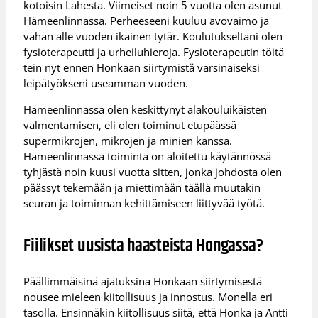
kotoisin Lahesta. Viimeiset noin 5 vuotta olen asunut
Hämeenlinnassa. Perheeseeni kuuluu avovaimo ja
vähän alle vuoden ikäinen tytär. Koulutukseltani olen
fysioterapeutti ja urheiluhieroja. Fysioterapeutin töitä
tein nyt ennen Honkaan siirtymistä varsinaiseksi
leipätyökseni useamman vuoden.
Hämeenlinnassa olen keskittynyt alakouluikäisten
valmentamisen, eli olen toiminut etupäässä
supermikrojen, mikrojen ja minien kanssa.
Hämeenlinnassa toiminta on aloitettu käytännössä
tyhjästä noin kuusi vuotta sitten, jonka johdosta olen
päässyt tekemään ja miettimään täällä muutakin
seuran ja toiminnan kehittämiseen liittyvää työtä.
Fiilikset uusista haasteista Hongassa?
Päällimmäisinä ajatuksina Honkaan siirtymisestä
nousee mieleen kiitollisuus ja innostus. Monella eri
tasolla. Ensinnäkin kiitollisuus siitä, että Honka ja Antti