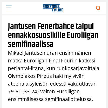
Siirry
sisältöön
Jantusen Fenerbahce taipui
ennakkosuosikille Euroliigan
semifinaalissa
Mikael Jantusen uran ensimmäinen
matka Euroliigan Final Fouriin katkesi
perjantai-iltana, kun runkosarjavoittaja
Olympiakos Pireus haki mylvivän
ateenalaisyleisön edessä vakuuttavan
79-61 (33-24)-voiton Euroliigan
ensimmäisessä semifinaaliottelussa.