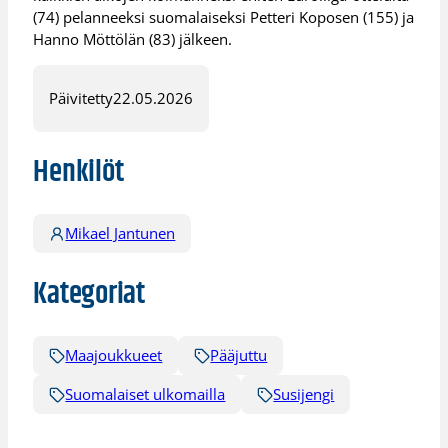
(74) pelanneeksi suomalaiseksi Petteri Koposen (155) ja
Hanno Möttölän (83) jälkeen.
Päivitetty
22.05.2026
Henkilöt
Mikael Jantunen
Kategoriat
Maajoukkueet
Pääjuttu
Suomalaiset ulkomailla
Susijengi