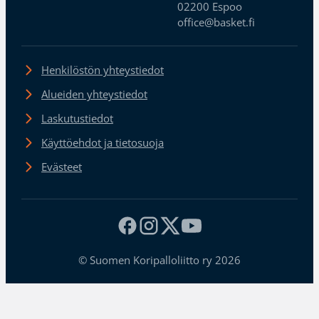
02200 Espoo
office@basket.fi
Henkilöstön yhteystiedot
Alueiden yhteystiedot
Laskutustiedot
Käyttöehdot ja tietosuoja
Evästeet
© Suomen Koripalloliitto ry 2026