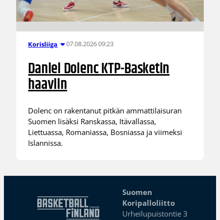
07.08.2026 09:23
Korisliiga
Daniel Dolenc KTP-Basketin
haaviin
Dolenc on rakentanut pitkän ammattilaisuran
Suomen lisäksi Ranskassa, Itävallassa,
Liettuassa, Romaniassa, Bosniassa ja viimeksi
Islannissa.
Suomen
Koripalloliitto
Urheilupuistontie 3