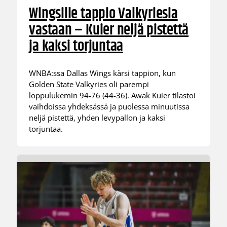
Wingsille tappio Valkyriesia
vastaan – Kuier neljä pistettä
ja kaksi torjuntaa
WNBA:ssa Dallas Wings kärsi tappion, kun
Golden State Valkyries oli parempi
loppulukemin 94-76 (44-36). Awak Kuier tilastoi
vaihdoissa yhdeksässä ja puolessa minuutissa
neljä pistettä, yhden levypallon ja kaksi
torjuntaa.