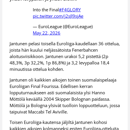
Into the Final
#F4GLORY
pic.twitter.com/j2sJl9sjAe
— EuroLeague (@EuroLeague)
May 22, 2026
Jantunen pelasi toisella Euroliiga-kaudellaan 36 ottelua,
joista hän kuului neljässätoista Fenerbahcen
aloitusviisikkoon. Jantunen urakoi 5,2 pistettä (2p
48,3%, 3p 32,2%, 1p 86,8%) ja 3,2 levypalloa 18,4
minuutissa ottelua kohden.
Jantunen oli kaikkien aikojen toinen suomalaispelaaja
Euroliigan Final Fourissa. Edellisen kerran
lopputurnaukseen asti suomalaisista ylsi Hanno
Möttölä keväällä 2004 Skipper Bolognan paidassa.
Möttölä ja Bologna ylsivät tuolloin loppuotteluun, jossa
taipuivat Maccabi Tel Aviville.
Toisen Euroliiga-kautensa jäljiltä Jantunen kohosi
kaikkien aikojen kolmanneksi eniten Euroliiga-otteluita