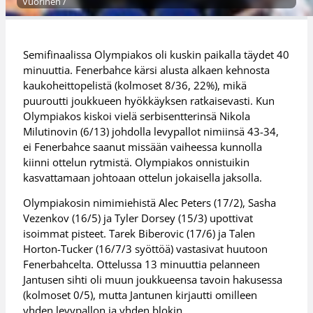
Vuorinen /
Semifinaalissa Olympiakos oli kuskin paikalla täydet 40
minuuttia. Fenerbahce kärsi alusta alkaen kehnosta
kaukoheittopelistä (kolmoset 8/36, 22%), mikä
puuroutti joukkueen hyökkäyksen ratkaisevasti. Kun
Olympiakos kiskoi vielä serbisentterinsä Nikola
Milutinovin (6/13) johdolla levypallot nimiinsä 43-34,
ei Fenerbahce saanut missään vaiheessa kunnolla
kiinni ottelun rytmistä. Olympiakos onnistuikin
kasvattamaan johtoaan ottelun jokaisella jaksolla.
Olympiakosin nimimiehistä Alec Peters (17/2), Sasha
Vezenkov (16/5) ja Tyler Dorsey (15/3) upottivat
isoimmat pisteet. Tarek Biberovic (17/6) ja Talen
Horton-Tucker (16/7/3 syöttöä) vastasivat huutoon
Fenerbahcelta. Ottelussa 13 minuuttia pelanneen
Jantusen sihti oli muun joukkueensa tavoin hakusessa
(kolmoset 0/5), mutta Jantunen kirjautti omilleen
yhden levypallon ja yhden blokin.