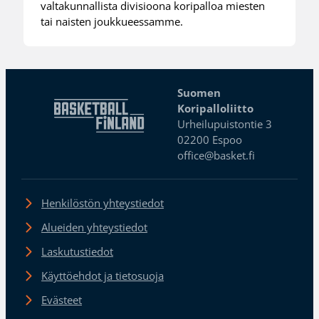
valtakunnallista divisioona koripalloa miesten
tai naisten joukkueessamme.
Suomen
Koripalloliitto
Urheilupuistontie 3
02200 Espoo
office@basket.fi
Henkilöstön yhteystiedot
Alueiden yhteystiedot
Laskutustiedot
Käyttöehdot ja tietosuoja
Evästeet