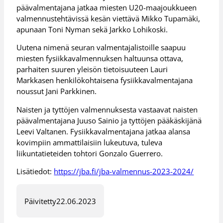
päävalmentajana jatkaa miesten U20-maajoukkueen
valmennustehtävissä kesän viettävä Mikko Tupamäki,
apunaan Toni Nyman sekä Jarkko Lohikoski.
Uutena nimenä seuran valmentajalistoille saapuu
miesten fysiikkavalmennuksen haltuunsa ottava,
parhaiten suuren yleisön tietoisuuteen Lauri
Markkasen henkilökohtaisena fysiikkavalmentajana
noussut Jani Parkkinen.
Naisten ja tyttöjen valmennuksesta vastaavat naisten
päävalmentajana Juuso Sainio ja tyttöjen pääkäskijänä
Leevi Valtanen. Fysiikkavalmentajana jatkaa alansa
kovimpiin ammattilaisiin lukeutuva, tuleva
liikuntatieteiden tohtori Gonzalo Guerrero.
Lisätiedot:
https://jba.fi/jba-valmennus-2023-2024/
Päivitetty
22.06.2023