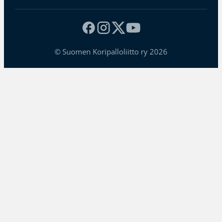
© Suomen Koripalloliitto ry 2026