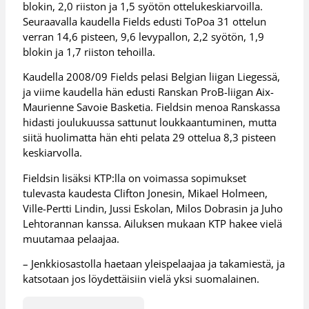
blokin, 2,0 riiston ja 1,5 syötön ottelukeskiarvoilla.
Seuraavalla kaudella Fields edusti ToPoa 31 ottelun
verran 14,6 pisteen, 9,6 levypallon, 2,2 syötön, 1,9
blokin ja 1,7 riiston tehoilla.
Kaudella 2008/09 Fields pelasi Belgian liigan Liegessä,
ja viime kaudella hän edusti Ranskan ProB-liigan Aix-
Maurienne Savoie Basketia. Fieldsin menoa Ranskassa
hidasti joulukuussa sattunut loukkaantuminen, mutta
siitä huolimatta hän ehti pelata 29 ottelua 8,3 pisteen
keskiarvolla.
Fieldsin lisäksi KTP:lla on voimassa sopimukset
tulevasta kaudesta Clifton Jonesin, Mikael Holmeen,
Ville-Pertti Lindin, Jussi Eskolan, Milos Dobrasin ja Juho
Lehtorannan kanssa. Ailuksen mukaan KTP hakee vielä
muutamaa pelaajaa.
– Jenkkiosastolla haetaan yleispelaajaa ja takamiestä, ja
katsotaan jos löydettäisiin vielä yksi suomalainen.