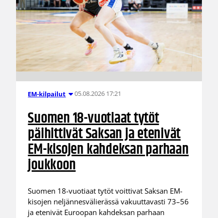
05.08.2026 17:21
EM-kilpailut
Suomen 18-vuotiaat tytöt
päihittivät Saksan ja etenivät
EM-kisojen kahdeksan parhaan
joukkoon
Suomen 18-vuotiaat tytöt voittivat Saksan EM-
kisojen neljännesvälierässä vakuuttavasti 73–56
ja etenivät Euroopan kahdeksan parhaan