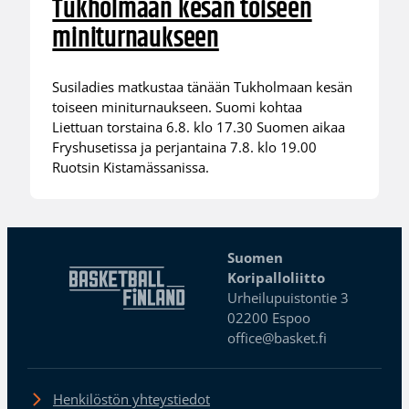
Tukholmaan kesän toiseen
miniturnaukseen
Susiladies matkustaa tänään Tukholmaan kesän
toiseen miniturnaukseen. Suomi kohtaa
Liettuan torstaina 6.8. klo 17.30 Suomen aikaa
Fryshusetissa ja perjantaina 7.8. klo 19.00
Ruotsin Kistamässanissa.
Suomen
Koripalloliitto
Urheilupuistontie 3
02200 Espoo
office@basket.fi
Henkilöstön yhteystiedot