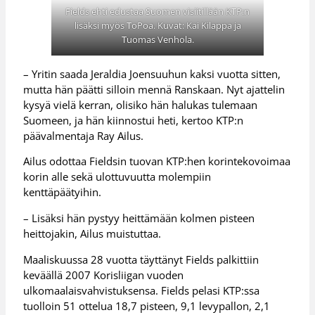
Fields ehti edustaa Suomen visiitillään KTP:n
lisäksi myös ToPoa. Kuvat: Kai Kilappa ja
Tuomas Venhola.
– Yritin saada Jeraldia Joensuuhun kaksi vuotta sitten,
mutta hän päätti silloin mennä Ranskaan. Nyt ajattelin
kysyä vielä kerran, olisiko hän halukas tulemaan
Suomeen, ja hän kiinnostui heti, kertoo KTP:n
päävalmentaja Ray Ailus.
Ailus odottaa Fieldsin tuovan KTP:hen korintekovoimaa
korin alle sekä ulottuvuutta molempiin
kenttäpäätyihin.
– Lisäksi hän pystyy heittämään kolmen pisteen
heittojakin, Ailus muistuttaa.
Maaliskuussa 28 vuotta täyttänyt Fields palkittiin
keväällä 2007 Korisliigan vuoden
ulkomaalaisvahvistuksensa. Fields pelasi KTP:ssa
tuolloin 51 ottelua 18,7 pisteen, 9,1 levypallon, 2,1