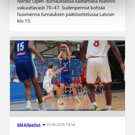
Nordic Open -turnauksessa kaatamalla Islannin
vakuuttavasti 70–47. Sudenpennut kohtaa
huomenna turnauksen päätösottelussa Latvian
klo 15.
05.08.2026 18:54
EM-kilpailut