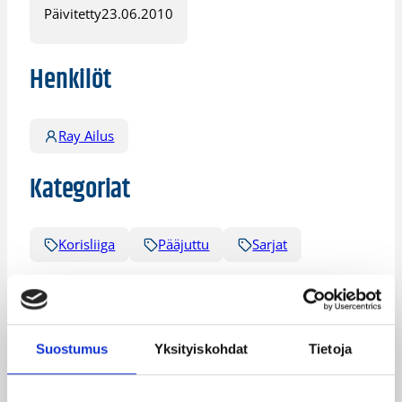
Päivitetty
23.06.2010
Henkilöt
Ray Ailus
Kategoriat
Korisliiga
Pääjuttu
Sarjat
Katso myös
Suostumus
Yksityiskohdat
Tietoja