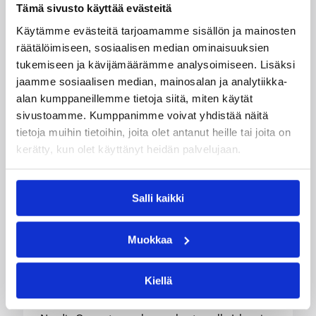
Tämä sivusto käyttää evästeitä
Käytämme evästeitä tarjoamamme sisällön ja mainosten
räätälöimiseen, sosiaalisen median ominaisuuksien
tukemiseen ja kävijämäärämme analysoimiseen. Lisäksi
jaamme sosiaalisen median, mainosalan ja analytiikka-
alan kumppaneillemme tietoja siitä, miten käytät
sivustoamme. Kumppanimme voivat yhdistää näitä
tietoja muihin tietoihin, joita olet antanut heille tai joita on
kerätty, kun olet käyttänyt heidän palvelujaan.
05.08.2026 20:08
Nuorten PM-kilpailut
Suomen 15-vuotiaat tytöt
Salli kaikki
voittivat Islannin Nordic Open -
turnauksen toisessa ottelussa
Muokkaa
Kiellä
Suomen 15-vuotiaiden tyttöjen maajoukkue
jatkoi voittokulkuaan Lohjalla pelattavassa