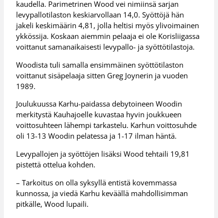
kaudella. Parimetrinen Wood vei nimiinsä sarjan
levypallotilaston keskiarvollaan 14,0. Syöttöjä hän
jakeli keskimäärin 4,81, jolla heltisi myös ylivoimainen
ykkössija. Koskaan aiemmin pelaaja ei ole Korisliigassa
voittanut samanaikaisesti levypallo- ja syöttötilastoja.
Woodista tuli samalla ensimmäinen syöttötilaston
voittanut sisäpelaaja sitten Greg Joynerin ja vuoden
1989.
Joulukuussa Karhu-paidassa debytoineen Woodin
merkitystä Kauhajoelle kuvastaa hyvin joukkueen
voittosuhteen lähempi tarkastelu. Karhun voittosuhde
oli 13-13 Woodin pelatessa ja 1-17 ilman häntä.
Levypallojen ja syöttöjen lisäksi Wood tehtaili 19,81
pistettä ottelua kohden.
– Tarkoitus on olla syksyllä entistä kovemmassa
kunnossa, ja viedä Karhu keväällä mahdollisimman
pitkälle, Wood lupaili.