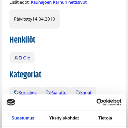
Lisätiedot:
Kauhajoen Karhun nettisivut
Päivitetty
14.04.2010
Henkilöt
Ei Ole
Kategoriat
Korisliiga
Pääjuttu
Sarjat
Suostumus
Yksityiskohdat
Tietoja
Katso myös