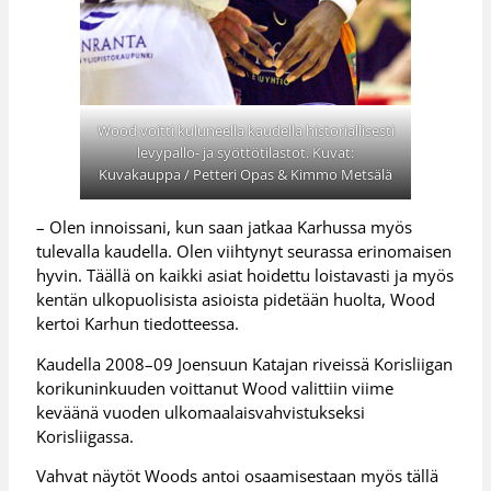
Wood voitti kuluneella kaudella historiallisesti
levypallo- ja syöttötilastot. Kuvat:
Kuvakauppa / Petteri Opas & Kimmo Metsälä
– Olen innoissani, kun saan jatkaa Karhussa myös
tulevalla kaudella. Olen viihtynyt seurassa erinomaisen
hyvin. Täällä on kaikki asiat hoidettu loistavasti ja myös
kentän ulkopuolisista asioista pidetään huolta, Wood
kertoi Karhun tiedotteessa.
Kaudella 2008–09 Joensuun Katajan riveissä Korisliigan
korikuninkuuden voittanut Wood valittiin viime
keväänä vuoden ulkomaalaisvahvistukseksi
Korisliigassa.
Vahvat näytöt Woods antoi osaamisestaan myös tällä