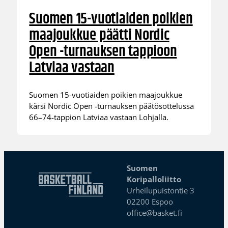
Suomen 15-vuotiaiden poikien
maajoukkue päätti Nordic
Open -turnauksen tappioon
Latviaa vastaan
Suomen 15-vuotiaiden poikien maajoukkue
kärsi Nordic Open -turnauksen päätösottelussa
66–74-tappion Latviaa vastaan Lohjalla.
Suomen
Koripalloliitto
Urheilupuistontie 3
02200 Espoo
office@basket.fi