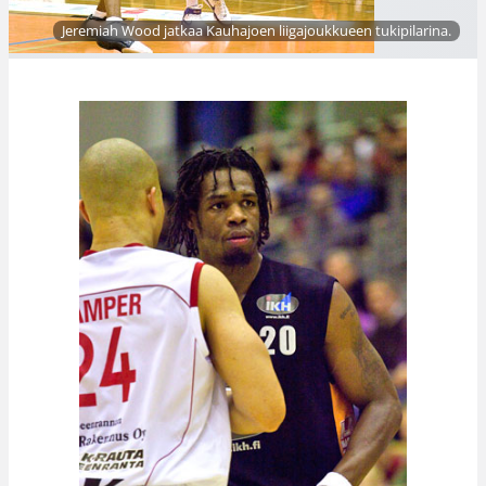
Jeremiah Wood jatkaa Kauhajoen liigajoukkueen tukipilarina.