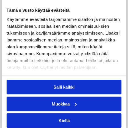
Tämä sivusto käyttää evästeitä
Käytämme evästeitä tarjoamamme sisällön ja mainosten
räätälöimiseen, sosiaalisen median ominaisuuksien
tukemiseen ja kävijämäärämme analysoimiseen. Lisäksi
jaamme sosiaalisen median, mainosalan ja analytiikka-
alan kumppaneillemme tietoja siitä, miten käytät
sivustoamme. Kumppanimme voivat yhdistää näitä
tietoja muihin tietoihin, joita olet antanut heille tai joita on
kerätty, kun olet käyttänyt heidän palvelujaan.
Salli kaikki
07.08.2026 21:42
Maaottelu
Muokkaa
Ruotsi piirun verran
Susiladiesia parempi
Kiellä