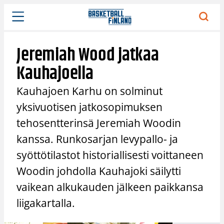
Siirry
sisältöön
Jeremiah Wood jatkaa
Kauhajoella
Kauhajoen Karhu on solminut
yksivuotisen jatkosopimuksen
tehosentterinsä Jeremiah Woodin
kanssa. Runkosarjan levypallo- ja
syöttötilastot historiallisesti voittaneen
Woodin johdolla Kauhajoki säilytti
vaikean alkukauden jälkeen paikkansa
liigakartalla.