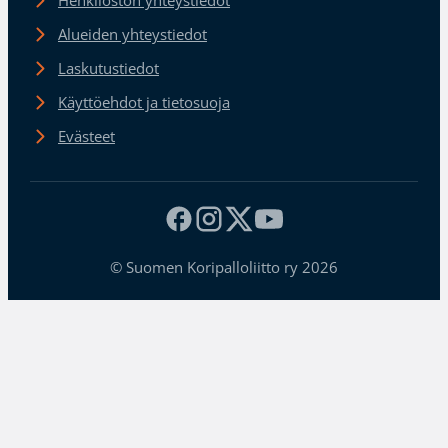
Henkilöstön yhteystiedot
Alueiden yhteystiedot
Laskutustiedot
Käyttöehdot ja tietosuoja
Evästeet
© Suomen Koripalloliitto ry 2026