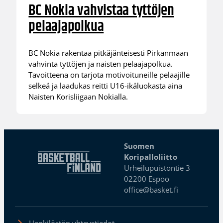
BC Nokia vahvistaa tyttöjen
pelaajapolkua
BC Nokia rakentaa pitkäjänteisesti Pirkanmaan
vahvinta tyttöjen ja naisten pelaajapolkua.
Tavoitteena on tarjota motivoituneille pelaajille
selkeä ja laadukas reitti U16-ikäluokasta aina
Naisten Korisliigaan Nokialla.
Suomen
Koripalloliitto
Urheilupuistontie 3
02200 Espoo
office@basket.fi