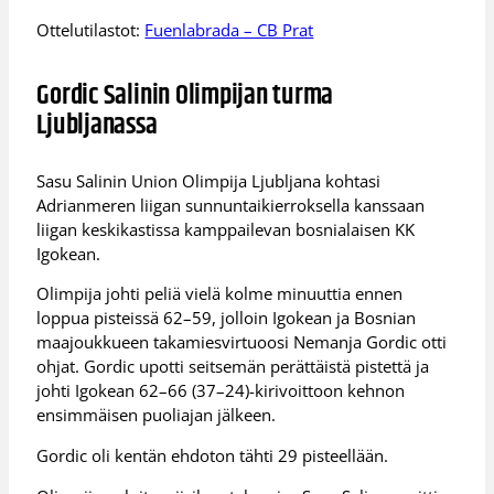
Ottelutilastot:
Fuenlabrada – CB Prat
Gordic Salinin Olimpijan turma
Ljubljanassa
Sasu Salinin Union Olimpija Ljubljana kohtasi
Adrianmeren liigan sunnuntaikierroksella kanssaan
liigan keskikastissa kamppailevan bosnialaisen KK
Igokean.
Olimpija johti peliä vielä kolme minuuttia ennen
loppua pisteissä 62–59, jolloin Igokean ja Bosnian
maajoukkueen takamiesvirtuoosi Nemanja Gordic otti
ohjat. Gordic upotti seitsemän perättäistä pistettä ja
johti Igokean 62–66 (37–24)-kirivoittoon kehnon
ensimmäisen puoliajan jälkeen.
Gordic oli kentän ehdoton tähti 29 pisteellään.