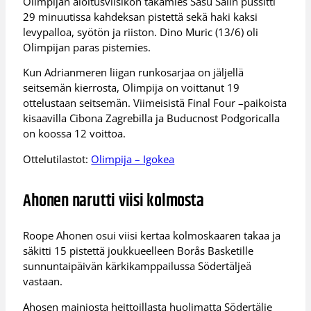
Olimpijan aloitusviisikon takamies Sasu Salin pussitti
29 minuutissa kahdeksan pistettä sekä haki kaksi
levypalloa, syötön ja riiston. Dino Muric (13/6) oli
Olimpijan paras pistemies.
Kun Adrianmeren liigan runkosarjaa on jäljellä
seitsemän kierrosta, Olimpija on voittanut 19
ottelustaan seitsemän. Viimeisistä Final Four –paikoista
kisaavilla Cibona Zagrebilla ja Buducnost Podgoricalla
on koossa 12 voittoa.
Ottelutilastot:
Olimpija – Igokea
Ahonen narutti viisi kolmosta
Roope Ahonen osui viisi kertaa kolmoskaaren takaa ja
säkitti 15 pistettä joukkueelleen Borås Basketille
sunnuntaipäivän kärkikamppailussa Södertäljeä
vastaan.
Ahosen mainiosta heittoillasta huolimatta Södertälje