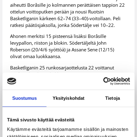
aiheutti Boråsille jo kolmannen perättäisen tappion 22
ottelun voittoputken perään ja nousi Ruotsin
Basketliganin kärkeen 62–74 (33–40)-voitollaan. Peli
ratkesi päätösjaksolla, jonka Södertälje vei 10–22.
Ahonen merkitsi 15 pisteensä lisäksi Boråsille
levypallon, riiston ja blokin. Södertäljeltä John
Roberson (20/4/6 syöttöä) ja Assane Sene (12/15)
olivat omaa luokkaansa.
Basketliganin 25 runkosarjaottelusta 22 voittanut
Borås jatkaa liigan kakkosena.
Ottelutilastot:
Borås – Södertälje
Suostumus
Yksityiskohdat
Tietoja
Stenin Wasserburg täpärään voittoon
Saksan naisten Bundesliigaa ylivoimaisesti johtava,
Tämä sivusto käyttää evästeitä
Tiina Stenin edustama TSV Wasserburg joutui ahtaalle
Käytämme evästeitä tarjoamamme sisällön ja mainosten
sunnuntain kierroksella Oberhausenin vieraana.
räätälöimiseen, sosiaalisen median ominaisuuksien