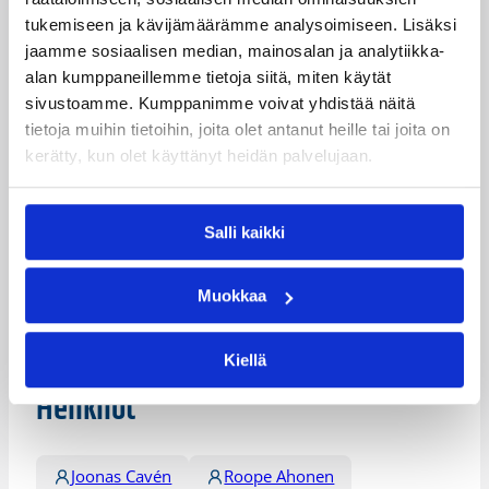
Emma Cannonin (24/8/3 syöttöä) ja Anne Breitreinerin
tukemiseen ja kävijämäärämme analysoimiseen. Lisäksi
(17/5) johtama Wasserburg lähti pelin viimeiselle
jaamme sosiaalisen median, mainosalan ja analytiikka-
minuutille kolmen pisteen johtoasemassa ja onnistui
alan kumppaneillemme tietoja siitä, miten käytät
pitämään varpaansa pinnalla sekä päättämään pelin
sivustoamme. Kumppanimme voivat yhdistää näitä
74–75 (32–39)-voittoon.
tietoja muihin tietoihin, joita olet antanut heille tai joita on
kerätty, kun olet käyttänyt heidän palvelujaan.
Sten kirjautti 12 minuutissa kaksi pistettä, levypallon ja
syötön.
Wasserburg johtaa DBBL:aa 14 voitollaan 15 ottelusta.
Salli kaikki
Ottelutilastot:
Oberhausen – Wasserburg
Muokkaa
Päivitetty
02.02.2014
Kiellä
Henkilöt
Joonas Cavén
Roope Ahonen