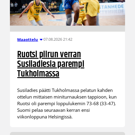
07.08.2026 21:42
Maaottelu
Ruotsi piirun verran
Susiladiesia parempi
Tukholmassa
Susiladies päätti Tukholmassa pelatun kahden
ottelun mittaisen miniturnauksen tappioon, kun
Ruotsi oli parempi loppulukemin 73-68 (33-47).
Suomi pelaa seuraavan kerran ensi
viikonloppuna Helsingissä.