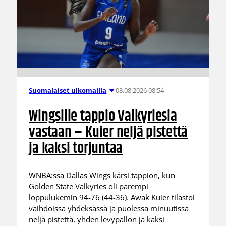
08.08.2026 08:54
Suomalaiset ulkomailla
Wingsille tappio Valkyriesia
vastaan – Kuier neljä pistettä
ja kaksi torjuntaa
WNBA:ssa Dallas Wings kärsi tappion, kun
Golden State Valkyries oli parempi
loppulukemin 94-76 (44-36). Awak Kuier tilastoi
vaihdoissa yhdeksässä ja puolessa minuutissa
neljä pistettä, yhden levypallon ja kaksi