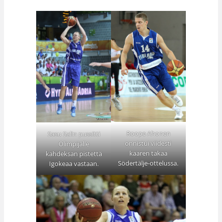
Roope Ahonen
Sasu Salin pussitti
onnistui viidesti
Olimpijalle
kaaren takaa
kahdeksan pistettä
Södertälje-ottelussa.
Igokeaa vastaan.