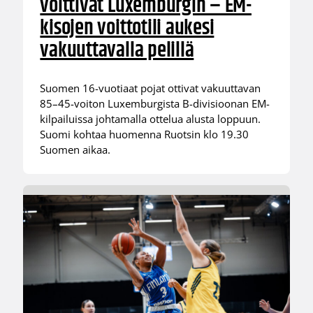
voittivat Luxemburgin – EM-
kisojen voittotili aukesi
vakuuttavalla pelillä
Suomen 16-vuotiaat pojat ottivat vakuuttavan
85–45-voiton Luxemburgista B-divisioonan EM-
kilpailuissa johtamalla ottelua alusta loppuun.
Suomi kohtaa huomenna Ruotsin klo 19.30
Suomen aikaa.