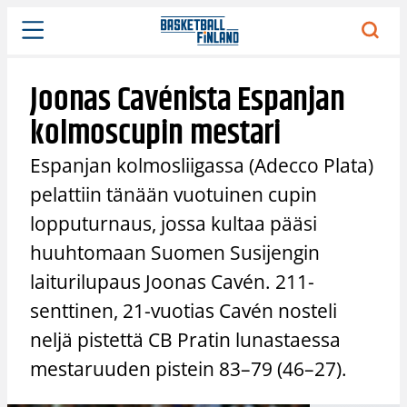
Siirry
sisältöön
Joonas Cavénista Espanjan
kolmoscupin mestari
Espanjan kolmosliigassa (Adecco Plata)
pelattiin tänään vuotuinen cupin
lopputurnaus, jossa kultaa pääsi
huuhtomaan Suomen Susijengin
laiturilupaus Joonas Cavén. 211-
senttinen, 21-vuotias Cavén nosteli
neljä pistettä CB Pratin lunastaessa
mestaruuden pistein 83–79 (46–27).