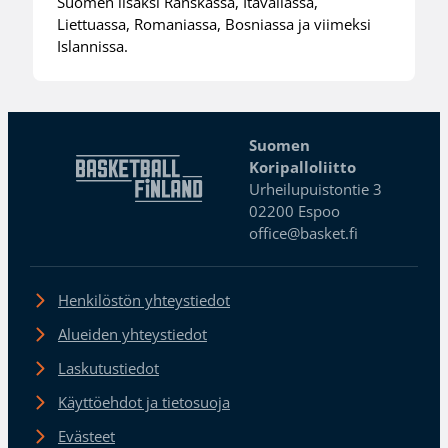
Suomen lisäksi Ranskassa, Itävallassa,
Liettuassa, Romaniassa, Bosniassa ja viimeksi
Islannissa.
Suomen
Koripalloliitto
Urheilupuistontie 3
02200 Espoo
office@basket.fi
Henkilöstön yhteystiedot
Alueiden yhteystiedot
Laskutustiedot
Käyttöehdot ja tietosuoja
Evästeet