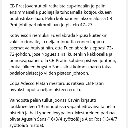
CB Prat Joventut oli ratkaista cup-finaalin jo pelin
ensimmäisellä puoliajalla tuhoamalla kotijoukkueen
puolustuksellaan. Pelin kolmannen jakson alussa CB
Prat johti parhaimmillaan jo pistein 47–27.
Kotiyleisön riemuksi Fuenlabrada kipusi kuitenkin
väkisin rinnalle, ja neljä minuuttia ennen loppua
asemat vaihtuivat niin, että Fuenlabrada sieppasi 73-
72-johdon. Jose Nogues siirsi kuitenkin kakkosella ja
bonusvapaaheitolla CB Pratin kahden pisteen johtoon,
jonka jälkeen Augstin Sans siirsi kolmoskaaren takaa
badalonalaiset jo viiden pisteen johtoon.
Copa Adecco Platan mestaruus ratkesi CB Pratin
hyväksi lopulta neljän pisteen erolla.
Vaihdosta peliin tullut Joonas Cavén kirjautti
joukkueelleen 19 minuutissa vapaaheittoviivalta neljä
pistettä ja haki yhden levypallon. Mestareiden parhaat
olivat Agustín Sans (16/3/4 syöttöä) ja Alex Ros (13/4/7
syöttöä/5 riistoa).