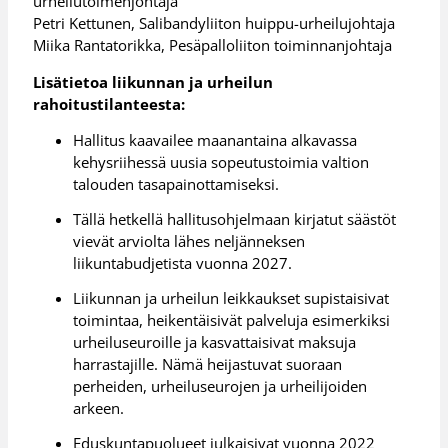
urheilutoimenjohtaja
Petri Kettunen, Salibandyliiton huippu-urheilujohtaja
Miika Rantatorikka, Pesäpalloliiton toiminnanjohtaja
Lisätietoa liikunnan ja urheilun
rahoitustilanteesta:
Hallitus kaavailee maanantaina alkavassa
kehysriihessä uusia sopeutustoimia valtion
talouden tasapainottamiseksi.
Tällä hetkellä hallitusohjelmaan kirjatut säästöt
vievät arviolta lähes neljänneksen
liikuntabudjetista vuonna 2027.
Liikunnan ja urheilun leikkaukset supistaisivat
toimintaa, heikentäisivät palveluja esimerkiksi
urheiluseuroille ja kasvattaisivat maksuja
harrastajille. Nämä heijastuvat suoraan
perheiden, urheiluseurojen ja urheilijoiden
arkeen.
Eduskuntapuolueet julkaisivat vuonna 2022