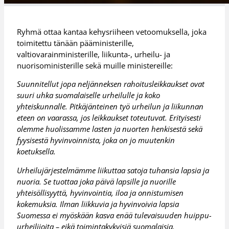
Ryhmä ottaa kantaa kehysriiheen vetoomuksella, joka
toimitettu tänään pääministerille,
valtiovarainministerille, liikunta-, urheilu- ja
nuorisoministerille sekä muille ministereille:
Suunnitellut jopa neljänneksen rahoitusleikkaukset ovat
suuri uhka suomalaiselle urheilulle ja koko
yhteiskunnalle. Pitkäjänteinen työ urheilun ja liikunnan
eteen on vaarassa, jos leikkaukset toteutuvat. Erityisesti
olemme huolissamme lasten ja nuorten henkisestä sekä
fyysisestä hyvinvoinnista, joka on jo muutenkin
koetuksella.
Urheilujärjestelmämme liikuttaa satoja tuhansia lapsia ja
nuoria. Se tuottaa joka päivä lapsille ja nuorille
yhteisöllisyyttä, hyvinvointia, iloa ja onnistumisen
kokemuksia. Ilman liikkuvia ja hyvinvoivia lapsia
Suomessa ei myöskään kasva enää tulevaisuuden huippu-
urheilijoita – eikä toimintakykyisiä suomalaisia.