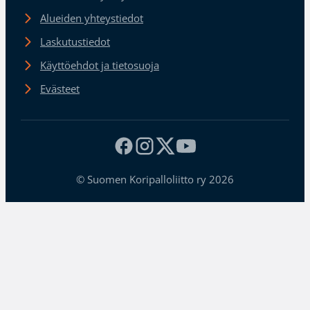
Alueiden yhteystiedot
Laskutustiedot
Käyttöehdot ja tietosuoja
Evästeet
© Suomen Koripalloliitto ry 2026