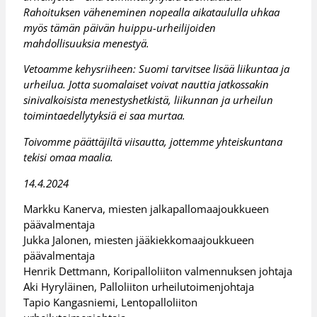
Rahoituksen väheneminen nopealla aikataululla uhkaa
myös tämän päivän huippu-urheilijoiden
mahdollisuuksia menestyä.
Vetoamme kehysriiheen: Suomi tarvitsee lisää liikuntaa ja
urheilua. Jotta suomalaiset voivat nauttia jatkossakin
sinivalkoisista menestyshetkistä, liikunnan ja urheilun
toimintaedellytyksiä ei saa murtaa.
Toivomme päättäjiltä viisautta, jottemme yhteiskuntana
tekisi omaa maalia.
14.4.2024
Markku Kanerva, miesten jalkapallomaajoukkueen
päävalmentaja
Jukka Jalonen, miesten jääkiekkomaajoukkueen
päävalmentaja
Henrik Dettmann, Koripalloliiton valmennuksen johtaja
Aki Hyryläinen, Palloliiton urheilutoimenjohtaja
Tapio Kangasniemi, Lentopalloliiton