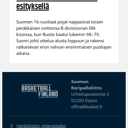
esityksellä
Suomen 16-vuotiaat pojat nappasivat toisen
peräkkäisen voittonsa B-divisioonan EM-
kisoissa, kun Ruotsi kaatui lukemin 98–79.
Suomi johti ottelua alusta loppuun ja rakensi
ratkaisevan eron vahvan ensimmäisen puoliajan
aikana.
Suomen
Koripalloliitto
Urheilupuistontie 3
02200 Espoo
office@basket.fi
Henkilöstön yhteystiedot