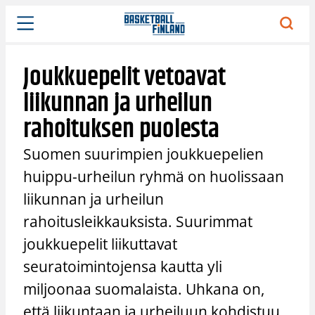
Siirry
sisältöön
Joukkuepelit vetoavat
liikunnan ja urheilun
rahoituksen puolesta
Suomen suurimpien joukkuepelien
huippu-urheilun ryhmä on huolissaan
liikunnan ja urheilun
rahoitusleikkauksista. Suurimmat
joukkuepelit liikuttavat
seuratoimintojensa kautta yli
miljoonaa suomalaista. Uhkana on,
että liikuntaan ja urheiluun kohdistuu