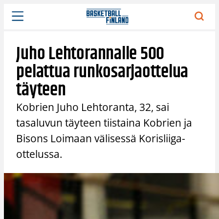
Siirry
sisältöön
Juho Lehtorannalle 500
pelattua runkosarjaottelua
täyteen
Kobrien Juho Lehtoranta, 32, sai
tasaluvun täyteen tiistaina Kobrien ja
Bisons Loimaan välisessä Korisliiga-
ottelussa.