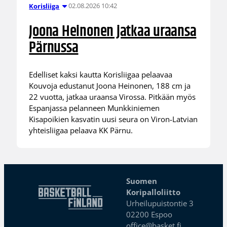
02.08.2026 10:42
Korisliiga
Joona Heinonen jatkaa uraansa
Pärnussa
Edelliset kaksi kautta Korisliigaa pelaavaa
Kouvoja edustanut Joona Heinonen, 188 cm ja
22 vuotta, jatkaa uraansa Virossa. Pitkään myös
Espanjassa pelanneen Munkkiniemen
Kisapoikien kasvatin uusi seura on Viron-Latvian
yhteisliigaa pelaava KK Pärnu.
Suomen
Koripalloliitto
Urheilupuistontie 3
02200 Espoo
office@basket.fi