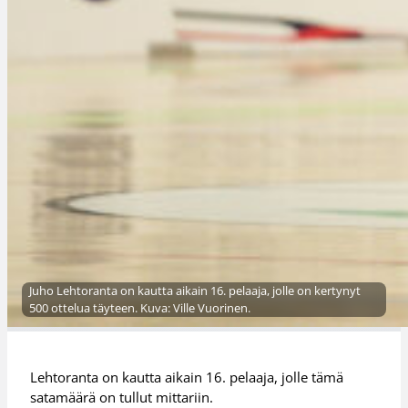
Juho Lehtoranta on kautta aikain 16. pelaaja, jolle on kertynyt
500 ottelua täyteen. Kuva: Ville Vuorinen.
Lehtoranta on kautta aikain 16. pelaaja, jolle tämä
satamäärä on tullut mittariin.