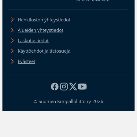
Henkilöstön yhteystiedot
Alueiden yhteystiedot
Laskutustiedot
Käyttöehdot ja tietosuoja
Evästeet
© Suomen Koripalloliitto ry 2026