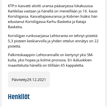
KTP:n kasvatti aloitti uransa pääsarjassa lokakuussa
Karkkilaa vastaan ja hänellä on meneillään jo 16. kausi
Korisliigassa. Kasvattajaseuransa ja Kobrien lisäksi hän
edustanut Korisliigassa Karhu Basketia ja Kataja
Basketia.
Korisliigan runkosarjassa Lehtoranta on tehnyt pisteitä
5,3 pisteen keskiarvolla ja yhden ottelun ennätys on 22
pistettä.
Palkintokaappiin Lehtorannalle on kertynyt yksi SM-
kulta, yksi hopea ja kolme pronssia. Eri ikäluokkien
maaotteluita hänellä on tilillään 65 kappaletta.
Päivitetty
29.12.2021
Henkilöt