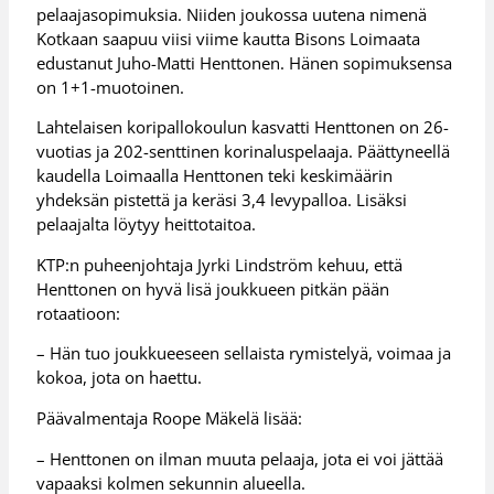
pelaajasopimuksia. Niiden joukossa uutena nimenä
Kotkaan saapuu viisi viime kautta Bisons Loimaata
edustanut Juho-Matti Henttonen. Hänen sopimuksensa
on 1+1-muotoinen.
Lahtelaisen koripallokoulun kasvatti Henttonen on 26-
vuotias ja 202-senttinen korinaluspelaaja. Päättyneellä
kaudella Loimaalla Henttonen teki keskimäärin
yhdeksän pistettä ja keräsi 3,4 levypalloa. Lisäksi
pelaajalta löytyy heittotaitoa.
KTP:n puheenjohtaja Jyrki Lindström kehuu, että
Henttonen on hyvä lisä joukkueen pitkän pään
rotaatioon:
– Hän tuo joukkueeseen sellaista rymistelyä, voimaa ja
kokoa, jota on haettu.
Päävalmentaja Roope Mäkelä lisää:
– Henttonen on ilman muuta pelaaja, jota ei voi jättää
vapaaksi kolmen sekunnin alueella.