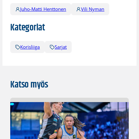
Juho-Matti Henttonen
Vili Nyman
Kategoriat
Korisliiga
Sarjat
Katso myös