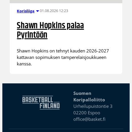
01.08.2026 12:23
Korisliiga
Shawn Hopkins palaa
Pyrintöön
Shawn Hopkins on tehnyt kauden 2026-2027
kattavan sopimuksen tamperelaisjoukkueen
kanssa.
Suomen
Koripalloliitto
Urheilupuistontie 3
02200 Espoo
office@basket.fi