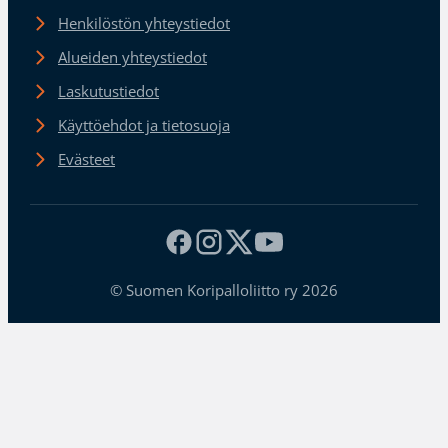
Henkilöstön yhteystiedot
Alueiden yhteystiedot
Laskutustiedot
Käyttöehdot ja tietosuoja
Evästeet
© Suomen Koripalloliitto ry 2026