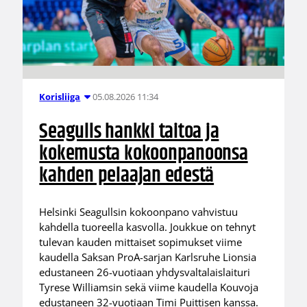
05.08.2026 11:34
Korisliiga
Seagulls hankki taitoa ja
kokemusta kokoonpanoonsa
kahden pelaajan edestä
Helsinki Seagullsin kokoonpano vahvistuu
kahdella tuoreella kasvolla. Joukkue on tehnyt
tulevan kauden mittaiset sopimukset viime
kaudella Saksan ProA-sarjan Karlsruhe Lionsia
edustaneen 26-vuotiaan yhdysvaltalaislaituri
Tyrese Williamsin sekä viime kaudella Kouvoja
edustaneen 32-vuotiaan Timi Puittisen kanssa.