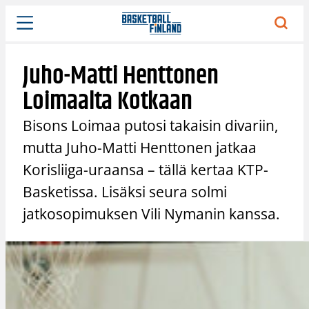
Siirry
sisältöön
Juho-Matti Henttonen
Loimaalta Kotkaan
Bisons Loimaa putosi takaisin divariin,
mutta Juho-Matti Henttonen jatkaa
Korisliiga-uraansa – tällä kertaa KTP-
Basketissa. Lisäksi seura solmi
jatkosopimuksen Vili Nymanin kanssa.