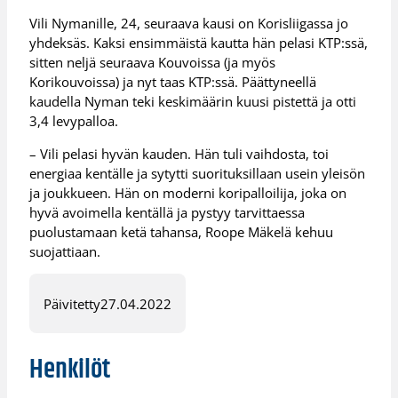
Vili Nymanille, 24, seuraava kausi on Korisliigassa jo
yhdeksäs. Kaksi ensimmäistä kautta hän pelasi KTP:ssä,
sitten neljä seuraava Kouvoissa (ja myös
Korikouvoissa) ja nyt taas KTP:ssä. Päättyneellä
kaudella Nyman teki keskimäärin kuusi pistettä ja otti
3,4 levypalloa.
– Vili pelasi hyvän kauden. Hän tuli vaihdosta, toi
energiaa kentälle ja sytytti suorituksillaan usein yleisön
ja joukkueen. Hän on moderni koripalloilija, joka on
hyvä avoimella kentällä ja pystyy tarvittaessa
puolustamaan ketä tahansa, Roope Mäkelä kehuu
suojattiaan.
Päivitetty
27.04.2022
Henkilöt