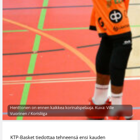
Henttonen on ennen kaikkea korinalspelaaja. Kuva: Ville
Vuorinen / Korisliiga
KTP-Basket tiedottaa tehneensä ensi kauden