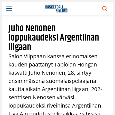
Siirry
sisältöön
Juho Nenonen
loppukaudeksi Argentiinan
liigaan
Salon Vilppaan kanssa erinomaisen
kauden päättänyt Tapiolan Hongan
kasvatti Juho Nenonen, 28, siirtyy
ensimmäisenä suomalaispelaajana
kautta aikain Argentiinan liigaan. 202-
senttisen Nenosen värväsi
loppukaudeksi riveihinsä Argentiinan
Liga A:n pudotuspelipaikkaa vahvasti