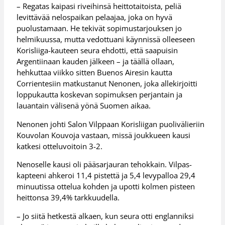
– Regatas kaipasi riveihinsä heittotaitoista, peliä
levittävää nelospaikan pelaajaa, joka on hyvä
puolustamaan. He tekivät sopimustarjouksen jo
helmikuussa, mutta vedottuani käynnissä olleeseen
Korisliiga-kauteen seura ehdotti, että saapuisin
Argentiinaan kauden jälkeen – ja täällä ollaan,
hehkuttaa viikko sitten Buenos Airesin kautta
Corrientesiin matkustanut Nenonen, joka allekirjoitti
loppukautta koskevan sopimuksen perjantain ja
lauantain välisenä yönä Suomen aikaa.
Nenonen johti Salon Vilppaan Korisliigan puolivälieriin
Kouvolan Kouvoja vastaan, missä joukkueen kausi
katkesi otteluvoitoin 3-2.
Nenoselle kausi oli pääsarjauran tehokkain. Vilpas-
kapteeni ahkeroi 11,4 pistettä ja 5,4 levypalloa 29,4
minuutissa ottelua kohden ja upotti kolmen pisteen
heittonsa 39,4% tarkkuudella.
– Jo siitä hetkestä alkaen, kun seura otti englanniksi