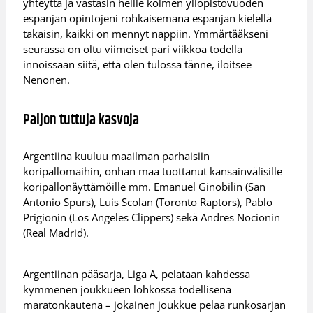
yhteyttä ja vastasin heille kolmen yliopistovuoden
espanjan opintojeni rohkaisemana espanjan kielellä
takaisin, kaikki on mennyt nappiin. Ymmärtääkseni
seurassa on oltu viimeiset pari viikkoa todella
innoissaan siitä, että olen tulossa tänne, iloitsee
Nenonen.
Paljon tuttuja kasvoja
Argentiina kuuluu maailman parhaisiin
koripallomaihin, onhan maa tuottanut kansainvälisille
koripallonäyttämöille mm. Emanuel Ginobilin (San
Antonio Spurs), Luis Scolan (Toronto Raptors), Pablo
Prigionin (Los Angeles Clippers) sekä Andres Nocionin
(Real Madrid).
Argentiinan pääsarja, Liga A, pelataan kahdessa
kymmenen joukkueen lohkossa todellisena
maratonkautena – jokainen joukkue pelaa runkosarjan