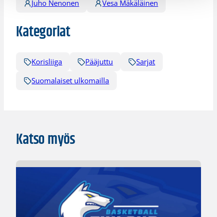
Juho Nenonen
Vesa Mäkäläinen
Kategoriat
Korisliiga
Pääjuttu
Sarjat
Suomalaiset ulkomailla
Katso myös