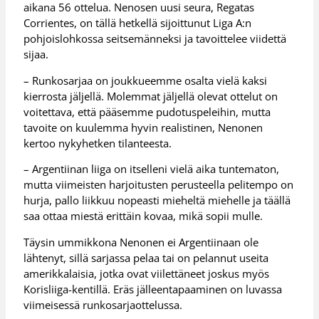
aikana 56 ottelua. Nenosen uusi seura, Regatas
Corrientes, on tällä hetkellä sijoittunut Liga A:n
pohjoislohkossa seitsemänneksi ja tavoittelee viidettä
sijaa.
– Runkosarjaa on joukkueemme osalta vielä kaksi
kierrosta jäljellä. Molemmat jäljellä olevat ottelut on
voitettava, että pääsemme pudotuspeleihin, mutta
tavoite on kuulemma hyvin realistinen, Nenonen
kertoo nykyhetken tilanteesta.
– Argentiinan liiga on itselleni vielä aika tuntematon,
mutta viimeisten harjoitusten perusteella pelitempo on
hurja, pallo liikkuu nopeasti mieheltä miehelle ja täällä
saa ottaa miestä erittäin kovaa, mikä sopii mulle.
Täysin ummikkona Nenonen ei Argentiinaan ole
lähtenyt, sillä sarjassa pelaa tai on pelannut useita
amerikkalaisia, jotka ovat viilettäneet joskus myös
Korisliiga-kentillä. Eräs jälleentapaaminen on luvassa
viimeisessä runkosarjaottelussa.