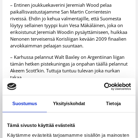
– Entinen joukkuekaverini Jeremiah Wood pelaa
paikallisvastustajamme San Martin Corrientesin
riveissä. Ehdin jo kehua valmentajille, että Suomesta
löytyy sellainen tyyppi kuin Vesa Mäkäläinen, joka on
erikoistunut Jeremiah Woodin pysäyttämiseen, huikkaa
Nenonen terveisensä Korisliigan kevään 2009 finaalien
arvokkaimman pelaajan suuntaan.
– Karhussa pelannut Walt Baxley on Argentiinan liigan
tämän hetken pistekuningas ja onpahan täällä pelannut
Akeem Scott’kin. Tuttuja tuntuu tulevan joka nurkan
takaa.
Nenonen debytoi Regatas Corrientesin paidassa
kotikentällään Instituto Atletico Central Cordobaa
vastaan ensi torstaina.
Suostumus
Yksityiskohdat
Tietoja
Nenonen on edustanut vuonna 2005 alkaneella
Korisliiga-urallaan Espoon Honkaa, Joensuun Katajaa,
Tämä sivusto käyttää evästeitä
Lapuan Korikobria sekä viimeksi Salon Vilpasta.
Nenonen on juhlinut kahdesti Suomen mestaruutta
Käytämme evästeitä tarjoamamme sisällön ja mainosten