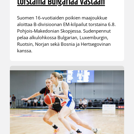
torstaina Bulgariaa vastaan
Suomen 16-vuotiaiden poikien maajoukkue
aloittaa B-divisioonan EM-kilpailut torstaina 6.8.
Pohjois-Makedonian Skopjessa. Sudenpennut
pelaa alkulohkossa Bulgarian, Luxemburgin,
Ruotsin, Norjan sekä Bosnia ja Hertsegovinan
kanssa.