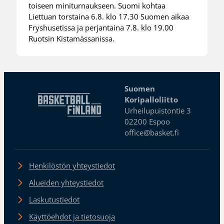
toiseen miniturnaukseen. Suomi kohtaa
Liettuan torstaina 6.8. klo 17.30 Suomen aikaa
Fryshusetissa ja perjantaina 7.8. klo 19.00
Ruotsin Kistamässanissa.
Suomen
Koripalloliitto
Urheilupuistontie 3
02200 Espoo
office@basket.fi
Henkilöstön yhteystiedot
Alueiden yhteystiedot
Laskutustiedot
Käyttöehdot ja tietosuoja