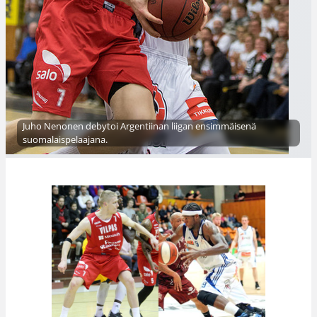
Juho Nenonen debytoi Argentiinan liigan ensimmäisenä
suomalaispelaajana.