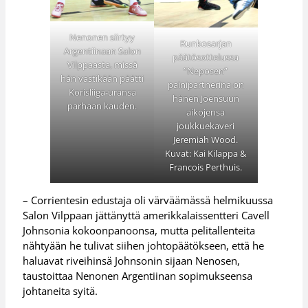
Nenonen siirtyy
Runkosarjan
Argentiinaan Salon
päätösottelussa
Vilppaasta, missä
”Neposen”
hän vastikään päätti
painipartnerina on
Korisliiga-uransa
hänen Joensuun
parhaan kauden.
aikojensa
joukkuekaveri
Jeremiah Wood.
Kuvat: Kai Kilappa &
Francois Perthuis.
– Corrientesin edustaja oli värväämässä helmikuussa
Salon Vilppaan jättänyttä amerikkalaissentteri Cavell
Johnsonia kokoonpanoonsa, mutta pelitallenteita
nähtyään he tulivat siihen johtopäätökseen, että he
haluavat riveihinsä Johnsonin sijaan Nenosen,
taustoittaa Nenonen Argentiinan sopimukseensa
johtaneita syitä.