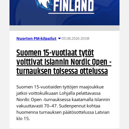
05.08.2026 20:08
Nuorten PM-kilpailut
Suomen 15-vuotiaat tytöt
voittivat Islannin Nordic Open -
turnauksen toisessa ottelussa
Suomen 15-vuotiaiden tyttöjen maajoukkue
jatkoi voittokulkuaan Lohjalla pelattavassa
Nordic Open -turnauksessa kaatamalla Islannin
vakuuttavasti 70–47. Sudenpennut kohtaa
huomenna turnauksen päätösottelussa Latvian
klo 15.