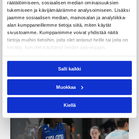
räätälöimiseen, sosiaalisen median ominaisuuksien
Ei Ole
tukemiseen ja kävijämäärämme analysoimiseen. Lisäksi
jaamme sosiaalisen median, mainosalan ja analytiikka-
Kategoriat
alan kumppaneillemme tietoja siitä, miten käytät
sivustoamme. Kumppanimme voivat yhdistää näitä
tietoja muihin tietoihin, joita olet antanut heille tai joita on
Pääjuttu
Suomalaiset ulkomailla
kerätty, kun olet käyttänyt heidän palvelujaan.
Salli kaikki
Katso myös
Muokkaa
Kiellä