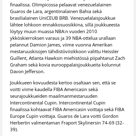
finaalissa. Olimpicossa pelaavat venezuelalainen
Guaros de Lara, argentiinalainen Bahia sekä
brasilialainen UniCEUB BRB. Venezuelalaisjoukkue
lähtee lohkoon ennakkosuosikkina, sillä joukkueesta
löytyy muun muassa NBA:n vuoden 2010
ykköskierroksen varaus ja 39 NBA-ottelua urallaan
pelannut Damion James, viime vuonna Amerikan
mestaruuskisojen tähdistöviisikkoon valittu Heissler
Guillent, Atlanta Hawksin miehistössä piipahtanut Zach
Graham sekä kovia eurooppalaisjoukkueita kolunnut
Davon Jefferson.
Joukkueen kovuudesta kertoo osaltaan sen, että se
voitti viime kaudella FIBA Americasin sekä
seurajoukkueiden maailmanmestaruuden
Intercontinental Cupin. Intercontinental Cupin
finaalissa kohtaavat FIBA Americasin voittaja sekä FIBA
Europe Cupin voittaja. Guaros de Lara voitti Gordon
Herbertin valmentaman Fraport Skylinersin 74-69 (32-
39).