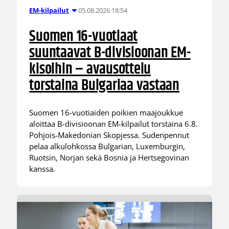
05.08.2026 18:54
EM-kilpailut
Suomen 16-vuotiaat
suuntaavat B-divisioonan EM-
kisoihin – avausottelu
torstaina Bulgariaa vastaan
Suomen 16-vuotiaiden poikien maajoukkue
aloittaa B-divisioonan EM-kilpailut torstaina 6.8.
Pohjois-Makedonian Skopjessa. Sudenpennut
pelaa alkulohkossa Bulgarian, Luxemburgin,
Ruotsin, Norjan sekä Bosnia ja Hertsegovinan
kanssa.