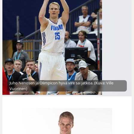
Juho Nenosen ja Olimpicon hyvä vire sai jatkoa. (Kuva: Ville
Vuorinen)