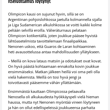
Itseluottamus löytynyt
Olimpicon kausi on sujunut hyvin, sillä se on
Argentiinan pohjoislohkossa jaetulla kolmannella sijalla
ja Liga Sudamerican alkulohkossa se voitti kaikki kolme
peliään selvillä eroilla. Välieräturnaus pelataan
Olimpicon kotikentällä, joten joukkue pääsee hyvistä
lähtöasetelmista tavoittelemaan finaalipaikkaa.
Nenonen uskoo, että Guaros de Laran kohtaaminen
heti avausottelussa antaa mahdollisuuden yllätykseen.
– Meillä on kova lataus matsiin ja odotukset ovat kovat.
On hyvä päästä kohtaamaan ennakolta kovin joukkue
ensimmäiseksi. Matkan jälkeen heillä voi oma peli olla
vielä hakemista. Meillä on tosi hyvä jengi ja
toivottavasti pääsemme vähän yllättämään.
Ensimmäistä kauttaan Olimpicossa pelaavalla
Nenosella oli alkukaudesta hyökkäyspeli vielä hieman
haussa, mutta nyt Nenonen myöntää vireen löytyneen
ja hän on ollut edellispeleissä joukkueensa parhaita