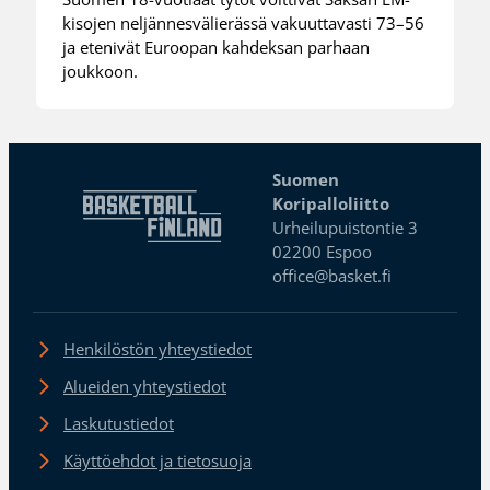
kisojen neljännesvälierässä vakuuttavasti 73–56
ja etenivät Euroopan kahdeksan parhaan
joukkoon.
Suomen
Koripalloliitto
Urheilupuistontie 3
02200 Espoo
office@basket.fi
Henkilöstön yhteystiedot
Alueiden yhteystiedot
Laskutustiedot
Käyttöehdot ja tietosuoja