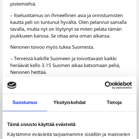
pistemiehiä.
– Itseluottamus on ihmeellinen asia ja onnistumisten
kautta peli on tuntunut hyvältä. Olen pelannut samalla
tavalla, mutta nyt on löytynyt se miten pelata tämän
joukkueen kanssa. Se ottaa aina oman aikansa.
Nenonen toivoo myös tukea Suomesta.
– Terveisiä kaikille Suomeen ja toivottavasti kaikki
heräävät kello 3.15 Suomen aikaa katsomaan peliä,
Nenonen heittää.
Lisätietoja:
Liga Sudamericana
Päivitetty
01.11.2016
Suostumus
Yksityiskohdat
Tietoja
Henkilöt
Tämä sivusto käyttää evästeitä
Käytämme evästeitä tarjoamamme sisällön ja mainosten