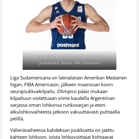
Juho Nenonen saa vastaansa kovia
joukkueita. (Kuva: Ville Vuorinen)
Liga Sudamericana on latinalaisen Amerikan Mestarien
liigan, FIBA Americasin, jälkeen maanosan kovin
seurajoukkuekilpailu. Olimpico pääsi mukaan
kilpailuun voitettuaan viime kaudella Argentiinan
sarjassa oman lohkonsa runkosarjan ja eteni
alkulohkovaiheesta jatkoon vakuuttavasti puhtaalla
pelillä.
Välierävaiheessa kahdeksan joukkuetta on jaettu
kahteen lohkoon, joista lohkovoittajat kohtaavat