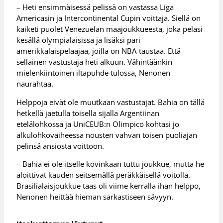
– Heti ensimmäisessä pelissä on vastassa Liga
Americasin ja Intercontinental Cupin voittaja. Siellä on
kaiketi puolet Venezuelan maajoukkueesta, joka pelasi
kesällä olympialaisissa ja lisäksi pari
amerikkalaispelaajaa, joilla on NBA-taustaa. Että
sellainen vastustaja heti alkuun. Vähintäänkin
mielenkiintoinen iltapuhde tulossa, Nenonen
naurahtaa.
Helppoja eivät ole muutkaan vastustajat. Bahia on tällä
hetkellä jaetulla toisella sijalla Argentiinan
etelälohkossa ja UniCEUB:n Olimpico kohtasi jo
alkulohkovaiheessa nousten vahvan toisen puoliajan
pelinsä ansiosta voittoon.
– Bahia ei ole itselle kovinkaan tuttu joukkue, mutta he
aloittivat kauden seitsemällä peräkkäisellä voitolla.
Brasilialaisjoukkue taas oli viime kerralla ihan helppo,
Nenonen heittää hieman sarkastiseen sävyyn.