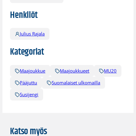
Henkilöt
Julius Rajala
Kategoriat
Maajoukkue
Maajoukkueet
MU20
Pääjuttu
Suomalaiset ulkomailla
Susijengi
Katso myös