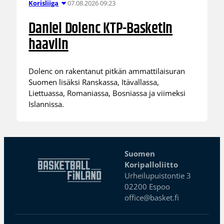
07.08.2026 09:23
Korisliiga
Daniel Dolenc KTP-Basketin
haaviin
Dolenc on rakentanut pitkän ammattilaisuran
Suomen lisäksi Ranskassa, Itävallassa,
Liettuassa, Romaniassa, Bosniassa ja viimeksi
Islannissa.
Suomen
Koripalloliitto
Urheilupuistontie 3
02200 Espoo
office@basket.fi