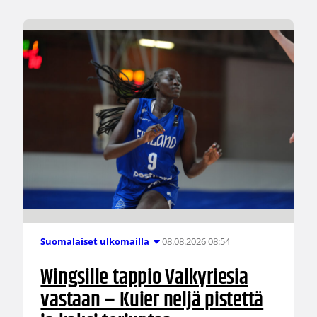
08.08.2026 08:54
Suomalaiset ulkomailla
Wingsille tappio Valkyriesia
vastaan – Kuier neljä pistettä