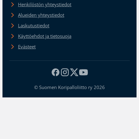
Henkilöstön yhteystiedot
Alueiden yhteystiedot
Laskutustiedot
Käyttöehdot ja tietosuoja
Evästeet
© Suomen Koripalloliitto ry 2026