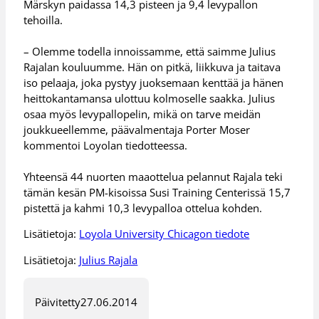
Märskyn paidassa 14,3 pisteen ja 9,4 levypallon
tehoilla.
– Olemme todella innoissamme, että saimme Julius
Rajalan kouluumme. Hän on pitkä, liikkuva ja taitava
iso pelaaja, joka pystyy juoksemaan kenttää ja hänen
heittokantamansa ulottuu kolmoselle saakka. Julius
osaa myös levypallopelin, mikä on tarve meidän
joukkueellemme, päävalmentaja Porter Moser
kommentoi Loyolan tiedotteessa.
Yhteensä 44 nuorten maaottelua pelannut Rajala teki
tämän kesän PM-kisoissa Susi Training Centerissä 15,7
pistettä ja kahmi 10,3 levypalloa ottelua kohden.
Lisätietoja:
Loyola University Chicagon tiedote
Lisätietoja:
Julius Rajala
Päivitetty
27.06.2014