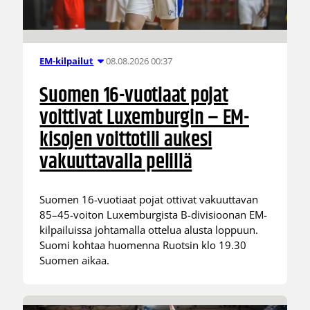
08.08.2026 00:37
EM-kilpailut
Suomen 16-vuotiaat pojat
voittivat Luxemburgin – EM-
kisojen voittotili aukesi
vakuuttavalla pelillä
Suomen 16-vuotiaat pojat ottivat vakuuttavan
85–45-voiton Luxemburgista B-divisioonan EM-
kilpailuissa johtamalla ottelua alusta loppuun.
Suomi kohtaa huomenna Ruotsin klo 19.30
Suomen aikaa.