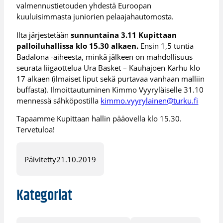
valmennustietouden yhdestä Euroopan
kuuluisimmasta juniorien pelaajahautomosta.
Ilta järjestetään
sunnuntaina 3.11 Kupittaan
palloiluhallissa klo 15.30 alkaen.
Ensin 1,5 tuntia
Badalona -aiheesta, minkä jälkeen on mahdollisuus
seurata liigaottelua Ura Basket – Kauhajoen Karhu klo
17 alkaen (ilmaiset liput sekä purtavaa vanhaan malliin
buffasta). Ilmoittautuminen Kimmo Vyyryläiselle 31.10
mennessä sähköpostilla
kimmo.vyyrylainen@turku.fi
Tapaamme Kupittaan hallin pääovella klo 15.30.
Tervetuloa!
Päivitetty
21.10.2019
Kategoriat