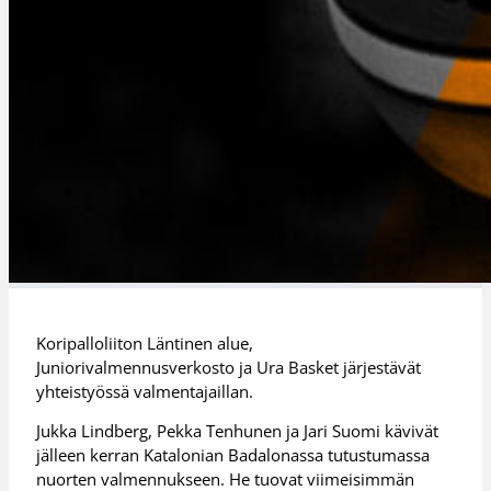
Koripalloliiton Läntinen alue,
Juniorivalmennusverkosto ja Ura Basket järjestävät
yhteistyössä valmentajaillan.
Jukka Lindberg, Pekka Tenhunen ja Jari Suomi kävivät
jälleen kerran Katalonian Badalonassa tutustumassa
nuorten valmennukseen. He tuovat viimeisimmän