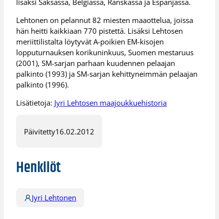
lisäksi Saksassa, Belgiassa, Ranskassa ja Espanjassa.
Lehtonen on pelannut 82 miesten maaottelua, joissa
hän heitti kaikkiaan 770 pistettä. Lisäksi Lehtosen
meriittilistalta löytyvät A-poikien EM-kisojen
lopputurnauksen korikuninkuus, Suomen mestaruus
(2001), SM-sarjan parhaan kuudennen pelaajan
palkinto (1993) ja SM-sarjan kehittyneimmän pelaajan
palkinto (1996).
Lisätietoja:
Jyri Lehtosen maajoukkuehistoria
Päivitetty
16.02.2012
Henkilöt
Jyri Lehtonen