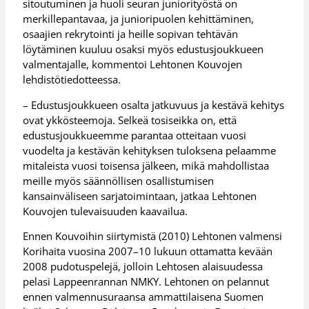
sitoutuminen ja huoli seuran juniorityöstä on
merkillepantavaa, ja junioripuolen kehittäminen,
osaajien rekrytointi ja heille sopivan tehtävän
löytäminen kuuluu osaksi myös edustusjoukkueen
valmentajalle, kommentoi Lehtonen Kouvojen
lehdistötiedotteessa.
– Edustusjoukkueen osalta jatkuvuus ja kestävä kehitys
ovat ykkösteemoja. Selkeä tosiseikka on, että
edustusjoukkueemme parantaa otteitaan vuosi
vuodelta ja kestävän kehityksen tuloksena pelaamme
mitaleista vuosi toisensa jälkeen, mikä mahdollistaa
meille myös säännöllisen osallistumisen
kansainväliseen sarjatoimintaan, jatkaa Lehtonen
Kouvojen tulevaisuuden kaavailua.
Ennen Kouvoihin siirtymistä (2010) Lehtonen valmensi
Korihaita vuosina 2007–10 lukuun ottamatta kevään
2008 pudotuspelejä, jolloin Lehtosen alaisuudessa
pelasi Lappeenrannan NMKY. Lehtonen on pelannut
ennen valmennusuraansa ammattilaisena Suomen