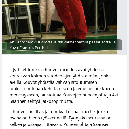
Jyri Lehtonen: viisi vuotta ja 200 valmennettua pääsarjaottelua.
Kuva: Francois Perthuis.
– Jyri Lehtonen ja Kouvot muodostavat yhdessä
seuraavan kolmen vuoden ajan yhdistelmän, jonka
avulla Kouvot yhdistää vahvan sitoutumisen
junioritoiminnan kehittämiseen ja edustusjoukkueen
menestykseen, taustoittaa Kouvojen puheenjohtaja Aki
Saarinen tehtyä jatkosopimusta.
– Kouvot on tiivis ja toimiva koripalloperhe, jonka
osana on hieno työskennellä. Työnjako seurassa on
selkeä ja osaajia riittävästi. Puheenjohtaja Saarisen