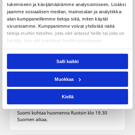
tukemiseen ja kävijämäärämme analysoimiseen. Lisäksi
jaamme sosiaalisen median, mainosalan ja analytiikka-
alan kumppaneillemme tietoja siitä, miten käytät
sivustoamme. Kumppanimme voivat yhdistää näitä
08.08.2026 00:37
EM-kilpailut
tietoja muihin tietoihin, joita olet antanut heille tai joita on
kerätty, kun olet käyttänyt heidän palvelujaan.
Suomen 16-vuotiaat pojat
voittivat Luxemburgin – EM-
Salli kaikki
kisojen voittotili aukesi
vakuuttavalla pelillä
Muokkaa
Suomen 16-vuotiaat pojat ottivat vakuuttavan
Kiellä
85–45-voiton Luxemburgista B-divisioonan EM-
kilpailuissa johtamalla ottelua alusta loppuun.
Suomi kohtaa huomenna Ruotsin klo 19.30
Suomen aikaa.