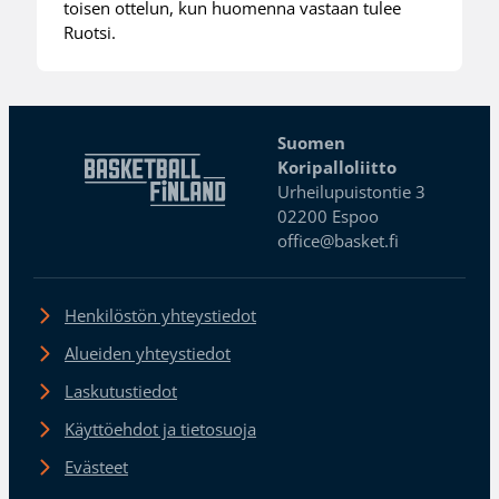
toisen ottelun, kun huomenna vastaan tulee
Ruotsi.
Suomen
Koripalloliitto
Urheilupuistontie 3
02200 Espoo
office@basket.fi
Henkilöstön yhteystiedot
Alueiden yhteystiedot
Laskutustiedot
Käyttöehdot ja tietosuoja
Evästeet