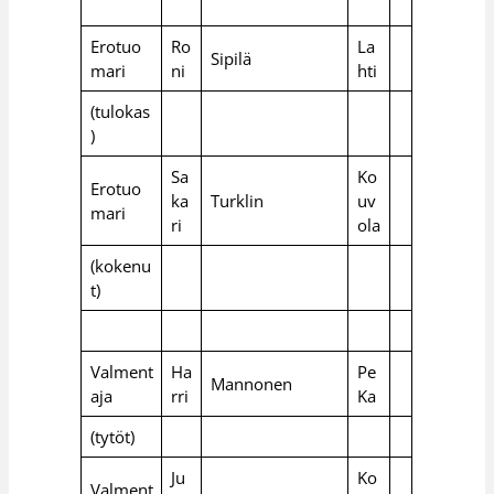
Erotuo
Ro
La
Sipilä
mari
ni
hti
(tulokas
)
Sa
Ko
Erotuo
ka
Turklin
uv
mari
ri
ola
(kokenu
t)
Valment
Ha
Pe
Mannonen
aja
rri
Ka
(tytöt)
Ju
Ko
Valment