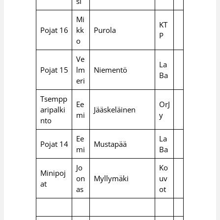
si
Mi
KT
Pojat 16
kk
Purola
P
o
Ve
La
Pojat 15
lm
Niementö
Ba
eri
Tsempp
Ee
OrJ
aripalki
Jääskeläinen
mi
y
nto
Ee
La
Pojat 14
Mustapää
mi
Ba
Jo
Ko
Minipoj
on
Myllymäki
uv
at
as
ot