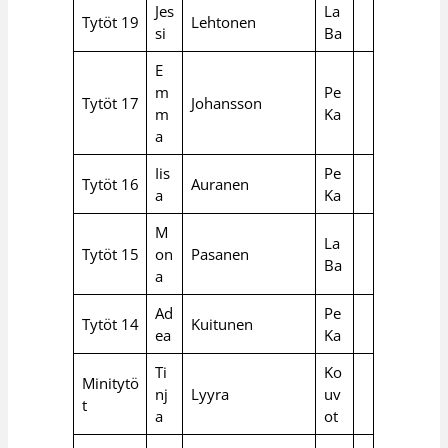
Jes
La
Tytöt 19
Lehtonen
si
Ba
E
m
Pe
Tytöt 17
Johansson
m
Ka
a
Iis
Pe
Tytöt 16
Auranen
a
Ka
M
La
Tytöt 15
on
Pasanen
Ba
a
Ad
Pe
Tytöt 14
Kuitunen
ea
Ka
Ti
Ko
Minitytö
nj
Lyyra
uv
t
a
ot