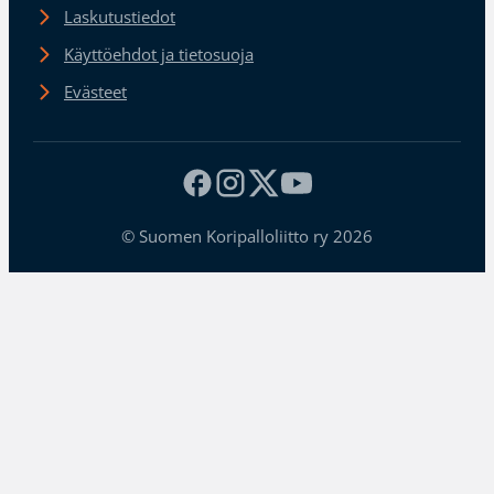
Laskutustiedot
Käyttöehdot ja tietosuoja
Evästeet
© Suomen Koripalloliitto ry 2026