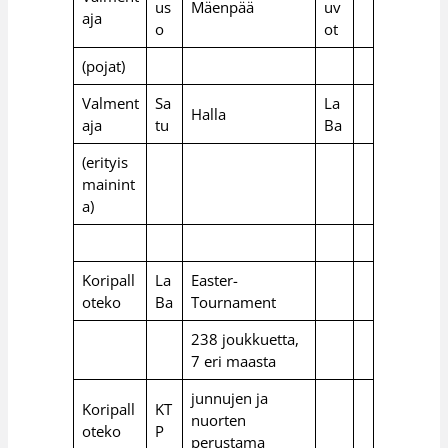
us
Mäenpää
uv
aja
o
ot
(pojat)
Valment
Sa
La
Halla
aja
tu
Ba
(erityis
mainint
a)
Koripall
La
Easter-
oteko
Ba
Tournament
238 joukkuetta,
7 eri maasta
junnujen ja
Koripall
KT
nuorten
oteko
P
perustama