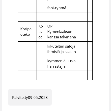
fani-ryhmä
Ko
OP
Koripall
uv
Kymenlaakson
oteko
ot
kanssa talvirieha
liikuteltiin satoja
ihmisiä ja saatiin
kymmeniä uusia
harrastajia
Päivitetty
09.05.2023