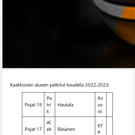
Kaakkoisen alueen palkitut kaudella 2022-2023:
Pa
Ko
Pojat 19
tri
Hautala
uv
k
ot
Al
KT
Pojat 17
ek
Räsänen
P