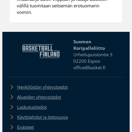
välillä tuomitaan seitsemän erotuomarin
voimin.
Suomen
Koripalloliitto
Urheilupuistontie 3
02200 Espoo
office@basket.fi
Henkilöstön yhteystiedot
Alueiden yhteystiedot
Laskutustiedot
Käyttöehdot ja tietosuoja
Evästeet