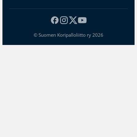
© Suomen Koripalloliitto ry 2026