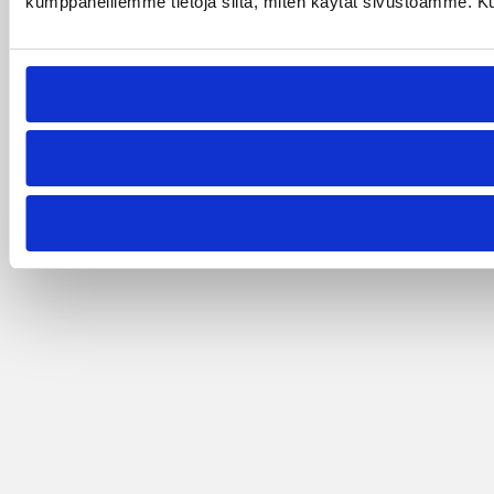
kumppaneillemme tietoja siitä, miten käytät sivustoamme. Kumpp