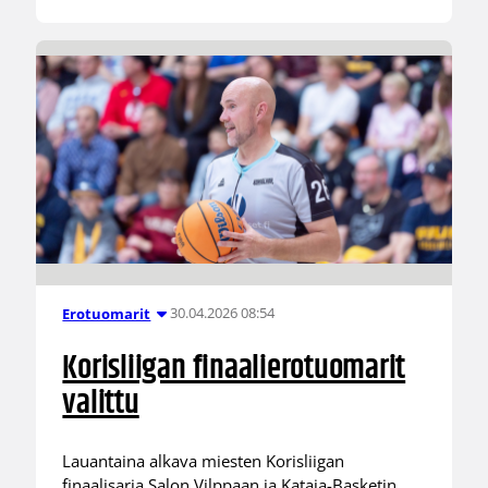
30.04.2026 08:54
Erotuomarit
Korisliigan finaalierotuomarit
valittu
Lauantaina alkava miesten Korisliigan
finaalisarja Salon Vilppaan ja Kataja-Basketin