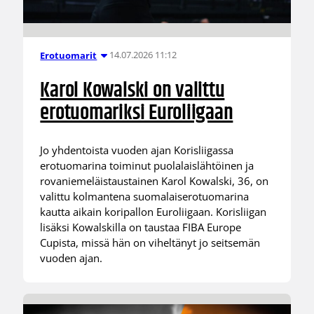
14.07.2026 11:12
Erotuomarit
Karol Kowalski on valittu
erotuomariksi Euroliigaan
Jo yhdentoista vuoden ajan Korisliigassa
erotuomarina toiminut puolalaislähtöinen ja
rovaniemeläistaustainen Karol Kowalski, 36, on
valittu kolmantena suomalaiserotuomarina
kautta aikain koripallon Euroliigaan. Korisliigan
lisäksi Kowalskilla on taustaa FIBA Europe
Cupista, missä hän on viheltänyt jo seitsemän
vuoden ajan.