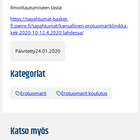
Ilmoittautumiseen tästä:
https://tapahtumat-basket-
fi.pwire.fi/tapahtumat/kansallinen-erotuomariklinikka-
kek-2020-10-12.4.2020-lahdessa/
Päivitetty
24.01.2020
Kategoriat
Erotuomarit
Erotuomarit koulutus
Katso myös