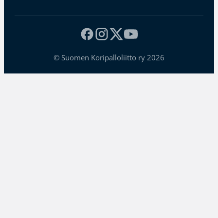
© Suomen Koripalloliitto ry 2026