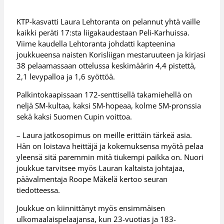
KTP-kasvatti Laura Lehtoranta on pelannut yhtä vaille
kaikki peräti 17:sta liigakaudestaan Peli-Karhuissa.
Viime kaudella Lehtoranta johdatti kapteenina
joukkueensa naisten Korisliigan mestaruuteen ja kirjasi
38 pelaamassaan ottelussa keskimäärin 4,4 pistettä,
2,1 levypalloa ja 1,6 syöttöä.
Palkintokaapissaan 172-senttisellä takamiehellä on
neljä SM-kultaa, kaksi SM-hopeaa, kolme SM-pronssia
sekä kaksi Suomen Cupin voittoa.
– Laura jatkosopimus on meille erittäin tärkeä asia.
Hän on loistava heittäjä ja kokemuksensa myötä pelaa
yleensä sitä paremmin mitä tiukempi paikka on. Nuori
joukkue tarvitsee myös Lauran kaltaista johtajaa,
päävalmentaja Roope Mäkelä kertoo seuran
tiedotteessa.
Joukkue on kiinnittänyt myös ensimmäisen
ulkomaalaispelaajansa, kun 23-vuotias ja 183-