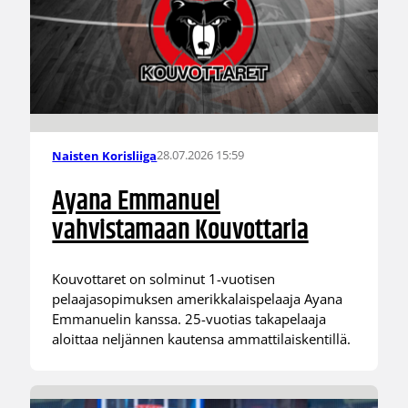
28.07.2026 15:59
Naisten Korisliiga
Ayana Emmanuel
vahvistamaan Kouvottaria
Kouvottaret on solminut 1-vuotisen
pelaajasopimuksen amerikkalaispelaaja Ayana
Emmanuelin kanssa. 25-vuotias takapelaaja
aloittaa neljännen kautensa ammattilaiskentillä.