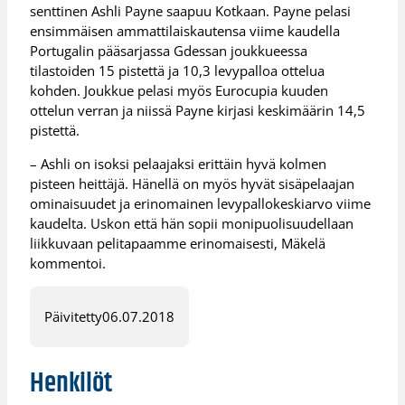
senttinen Ashli Payne saapuu Kotkaan. Payne pelasi
ensimmäisen ammattilaiskautensa viime kaudella
Portugalin pääsarjassa Gdessan joukkueessa
tilastoiden 15 pistettä ja 10,3 levypalloa ottelua
kohden. Joukkue pelasi myös Eurocupia kuuden
ottelun verran ja niissä Payne kirjasi keskimäärin 14,5
pistettä.
– Ashli on isoksi pelaajaksi erittäin hyvä kolmen
pisteen heittäjä. Hänellä on myös hyvät sisäpelaajan
ominaisuudet ja erinomainen levypallokeskiarvo viime
kaudelta. Uskon että hän sopii monipuolisuudellaan
liikkuvaan pelitapaamme erinomaisesti, Mäkelä
kommentoi.
Päivitetty
06.07.2018
Henkilöt