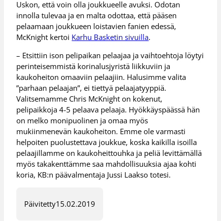
Uskon, että voin olla joukkueelle avuksi. Odotan
innolla tulevaa ja en malta odottaa, että pääsen
pelaamaan joukkueen loistavien fanien edessä,
McKnight kertoi
Karhu Basketin sivuilla
.
– Etsittiin ison pelipaikan pelaajaa ja vaihtoehtoja löytyi
perinteisemmistä korinalusjyristä liikkuviin ja
kaukoheiton omaaviin pelaajiin. Halusimme valita
”parhaan pelaajan”, ei tiettyä pelaajatyyppiä.
Valitsemamme Chris McKnight on kokenut,
pelipaikkoja 4-5 pelaava pelaaja. Hyökkäyspäässä hän
on melko monipuolinen ja omaa myös
mukiinmenevän kaukoheiton. Emme ole varmasti
helpoiten puolustettava joukkue, koska kaikilla isoilla
pelaajillamme on kaukoheittouhka ja peliä levittämällä
myös takakenttämme saa mahdollisuuksia ajaa kohti
koria, KB:n päävalmentaja Jussi Laakso totesi.
Päivitetty
15.02.2019