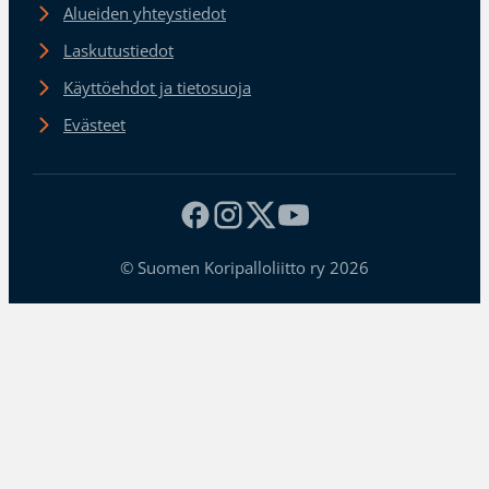
Alueiden yhteystiedot
Laskutustiedot
Käyttöehdot ja tietosuoja
Evästeet
© Suomen Koripalloliitto ry 2026