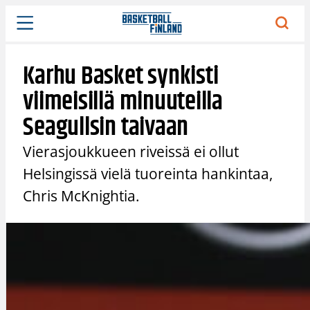
Siirry
sisältöön
Karhu Basket synkisti
viimeisillä minuuteilla
Seagullsin taivaan
Vierasjoukkueen riveissä ei ollut
Helsingissä vielä tuoreinta hankintaa,
Chris McKnightia.