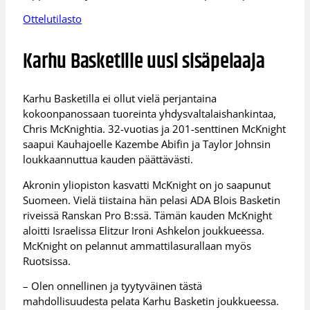
Ottelutilasto
Karhu Basketille uusi sisäpelaaja
Karhu Basketilla ei ollut vielä perjantaina
kokoonpanossaan tuoreinta yhdysvaltalaishankintaa,
Chris McKnightia. 32-vuotias ja 201-senttinen McKnight
saapui Kauhajoelle Kazembe Abifin ja Taylor Johnsin
loukkaannuttua kauden päättävästi.
Akronin yliopiston kasvatti McKnight on jo saapunut
Suomeen. Vielä tiistaina hän pelasi ADA Blois Basketin
riveissä Ranskan Pro B:ssä. Tämän kauden McKnight
aloitti Israelissa Elitzur Ironi Ashkelon joukkueessa.
McKnight on pelannut ammattilasurallaan myös
Ruotsissa.
– Olen onnellinen ja tyytyväinen tästä
mahdollisuudesta pelata Karhu Basketin joukkueessa.