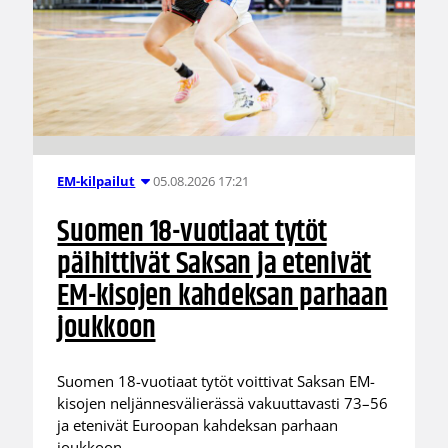
05.08.2026 17:21
EM-kilpailut
Suomen 18-vuotiaat tytöt
päihittivät Saksan ja etenivät
EM-kisojen kahdeksan parhaan
joukkoon
Suomen 18-vuotiaat tytöt voittivat Saksan EM-
kisojen neljännesvälierässä vakuuttavasti 73–56
ja etenivät Euroopan kahdeksan parhaan
joukkoon.