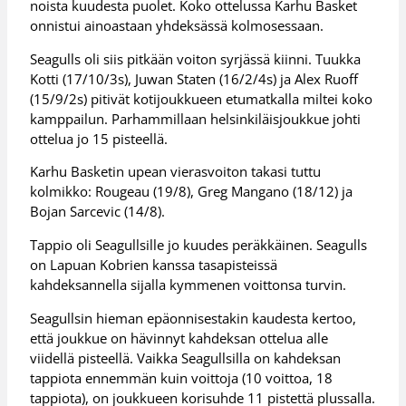
noista kuudesta puolet. Koko ottelussa Karhu Basket
onnistui ainoastaan yhdeksässä kolmosessaan.
Seagulls oli siis pitkään voiton syrjässä kiinni. Tuukka
Kotti (17/10/3s), Juwan Staten (16/2/4s) ja Alex Ruoff
(15/9/2s) pitivät kotijoukkueen etumatkalla miltei koko
kamppailun. Parhammillaan helsinkiläisjoukkue johti
ottelua jo 15 pisteellä.
Karhu Basketin upean vierasvoiton takasi tuttu
kolmikko: Rougeau (19/8), Greg Mangano (18/12) ja
Bojan Sarcevic (14/8).
Tappio oli Seagullsille jo kuudes peräkkäinen. Seagulls
on Lapuan Kobrien kanssa tasapisteissä
kahdeksannella sijalla kymmenen voittonsa turvin.
Seagullsin hieman epäonnisestakin kaudesta kertoo,
että joukkue on hävinnyt kahdeksan ottelua alle
viidellä pisteellä. Vaikka Seagullsilla on kahdeksan
tappiota ennemmän kuin voittoja (10 voittoa, 18
tappiota), on joukkueen korisuhde 11 pistettä plussalla.