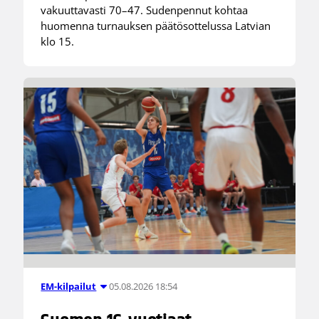
vakuuttavasti 70–47. Sudenpennut kohtaa
huomenna turnauksen päätösottelussa Latvian
klo 15.
05.08.2026 18:54
EM-kilpailut