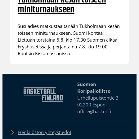
miniturnaukseen
Susiladies matkustaa tänään Tukholmaan kesän
toiseen miniturnaukseen. Suomi kohtaa
Liettuan torstaina 6.8. klo 17.30 Suomen aikaa
Fryshusetissa ja perjantaina 7.8. klo 19.00
Ruotsin Kistamässanissa.
Suomen
Koripalloliitto
Urheilupuistontie 3
02200 Espoo
office@basket.fi
Henkilöstön yhteystiedot