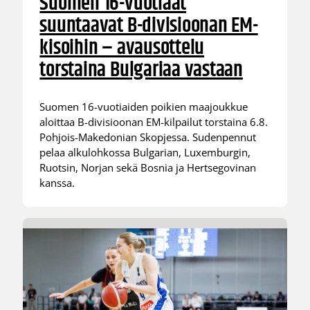
Suomen 16-vuotiaat
suuntaavat B-divisioonan EM-
kisoihin – avausottelu
torstaina Bulgariaa vastaan
Suomen 16-vuotiaiden poikien maajoukkue
aloittaa B-divisioonan EM-kilpailut torstaina 6.8.
Pohjois-Makedonian Skopjessa. Sudenpennut
pelaa alkulohkossa Bulgarian, Luxemburgin,
Ruotsin, Norjan sekä Bosnia ja Hertsegovinan
kanssa.