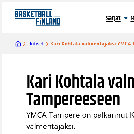
Siirry
sisältöön
Sarjat
M
Uutiset
Kari Kohtala valmentajaksi YMCA
Kari Kohtala va
Tampereeseen
YMCA Tampere on palkannut Ka
valmentajaksi.