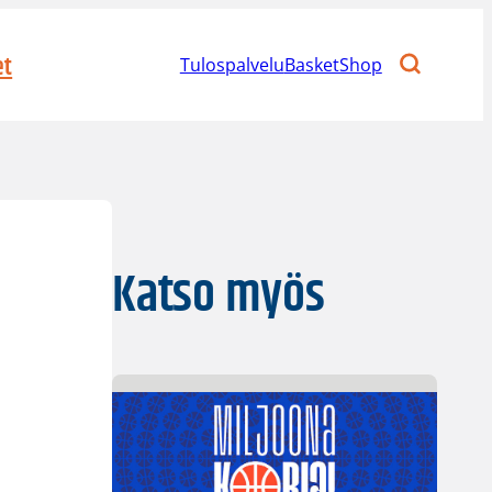
et
Tulospalvelu
BasketShop
Katso myös