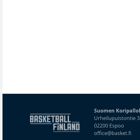
Suomen Koripallol
Urheilupuistontie 3
02200 Espoo
office@basket.fi