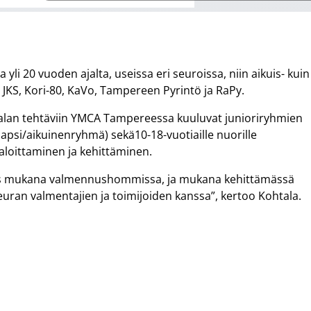
li 20 vuoden ajalta, useissa eri seuroissa, niin aikuis- kuin
 JKS, Kori-80, KaVo, Tampereen Pyrintö ja RaPy.
lan tehtäviin YMCA Tampereessa kuuluvat junioriryhmien
lapsi/aikuinenryhmä) sekä10-18-vuotiaille nuorille
loittaminen ja kehittäminen.
aas mukana valmennushommissa, ja mukana kehittämässä
ran valmentajien ja toimijoiden kanssa”, kertoo Kohtala.