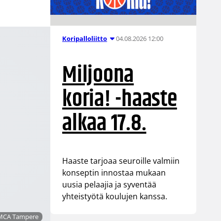
04.08.2026 12:00
Koripalloliitto
Miljoona
koria! -haaste
alkaa 17.8.
Haaste tarjoaa seuroille valmiin
konseptin innostaa mukaan
uusia pelaajia ja syventää
yhteistyötä koulujen kanssa.
YMCA Tampere