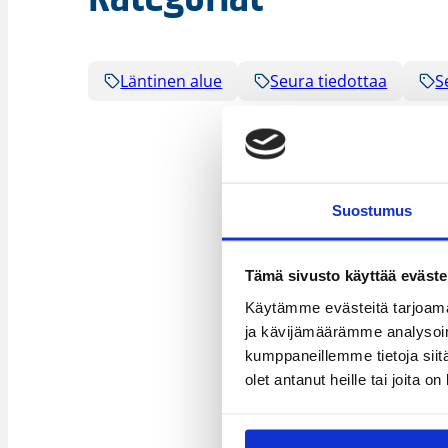
Läntinen alue
Seura tiedottaa
S
Suostumus
Tämä sivusto käyttää eväste
Käytämme evästeitä tarjoama
ja kävijämäärämme analysoim
kumppaneillemme tietoja siitä
olet antanut heille tai joita o