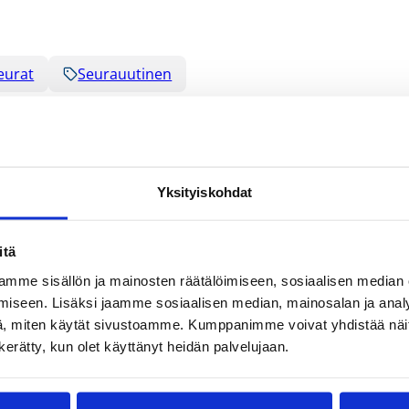
eurat
Seurauutinen
Yksityiskohdat
itä
mme sisällön ja mainosten räätälöimiseen, sosiaalisen median
iseen. Lisäksi jaamme sosiaalisen median, mainosalan ja analy
, miten käytät sivustoamme. Kumppanimme voivat yhdistää näitä t
n kerätty, kun olet käyttänyt heidän palvelujaan.