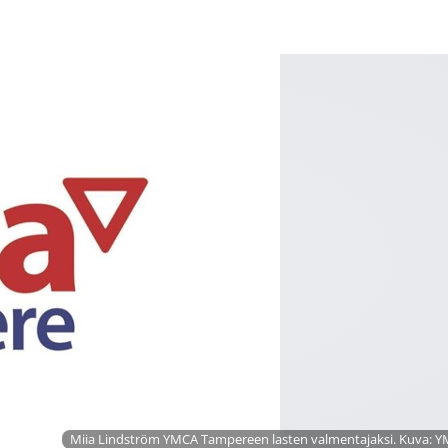
Miia Lindström YMCA Tampereen lasten valmentajaksi. Kuva: 