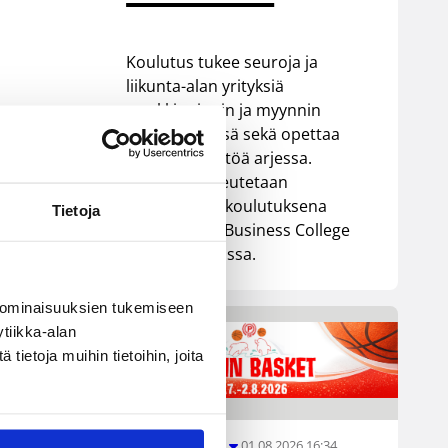
Koulutus tukee seuroja ja
liikunta-alan yrityksiä
markkinoinnin ja myynnin
kehittämisessä sekä opettaa
tekoälyn käyttöä arjessa.
Koulutus toteutetaan
oppisopimuskoulutuksena
Tietoja
yhteistyössä Business College
Helsingin kanssa.
 ominaisuuksien tukemiseen
tiikka-alan
ietoja muihin tietoihin, joita
01.08.2026 16:34
Junioriturnaus