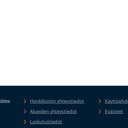
iitto
Henkilöstön yhteystiedot
Käyttöehdo
Alueiden yhteystiedot
Evästeet
Laskutustiedot