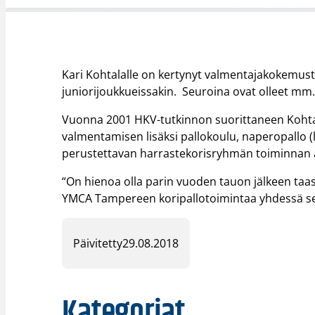
Kari Kohtalalle on kertynyt valmentajakokemusta y
juniorijoukkueissakin. Seuroina ovat olleet mm.
Vuonna 2001 HKV-tutkinnon suorittaneen Kohta
valmentamisen lisäksi pallokoulu, naperopallo (
perustettavan harrastekorisryhmän toiminnan a
“On hienoa olla parin vuoden tauon jälkeen t
YMCA Tampereen koripallotoimintaa yhdessä seu
Päivitetty
29.08.2018
Kategoriat