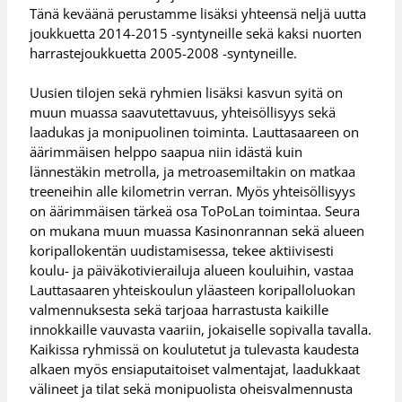
Tänä keväänä perustamme lisäksi yhteensä neljä uutta
joukkuetta 2014-2015 -syntyneille sekä kaksi nuorten
harrastejoukkuetta 2005-2008 -syntyneille.
Uusien tilojen sekä ryhmien lisäksi kasvun syitä on
muun muassa saavutettavuus, yhteisöllisyys sekä
laadukas ja monipuolinen toiminta. Lauttasaareen on
äärimmäisen helppo saapua niin idästä kuin
lännestäkin metrolla, ja metroasemiltakin on matkaa
treeneihin alle kilometrin verran. Myös yhteisöllisyys
on äärimmäisen tärkeä osa ToPoLan toimintaa. Seura
on mukana muun muassa Kasinonrannan sekä alueen
koripallokentän uudistamisessa, tekee aktiivisesti
koulu- ja päiväkotivierailuja alueen kouluihin, vastaa
Lauttasaaren yhteiskoulun yläasteen koripalloluokan
valmennuksesta sekä tarjoaa harrastusta kaikille
innokkaille vauvasta vaariin, jokaiselle sopivalla tavalla.
Kaikissa ryhmissä on koulutetut ja tulevasta kaudesta
alkaen myös ensiaputaitoiset valmentajat, laadukkaat
välineet ja tilat sekä monipuolista oheisvalmennusta