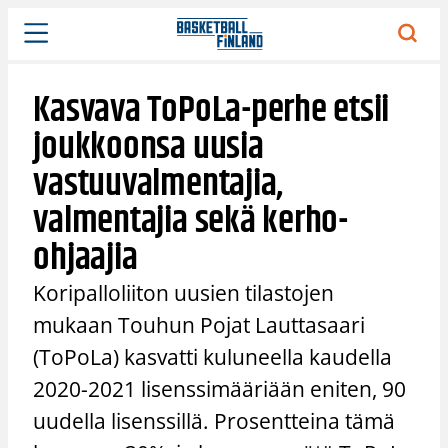
Siirry
sisältöön
Kasvava ToPoLa-perhe etsii
joukkoonsa uusia
vastuuvalmentajia,
valmentajia sekä kerho-
ohjaajia
Koripalloliiton uusien tilastojen
mukaan Touhun Pojat Lauttasaari
(ToPoLa) kasvatti kuluneella kaudella
2020-2021 lisenssimääriään eniten, 90
uudella lisenssillä. Prosentteina tämä