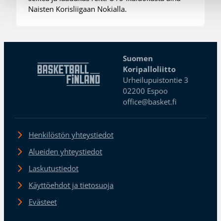
Naisten Korisliigaan Nokialla.
Suomen
Koripalloliitto
Urheilupuistontie 3
02200 Espoo
office@basket.fi
Henkilöstön yhteystiedot
Alueiden yhteystiedot
Laskutustiedot
Käyttöehdot ja tietosuoja
Evästeet