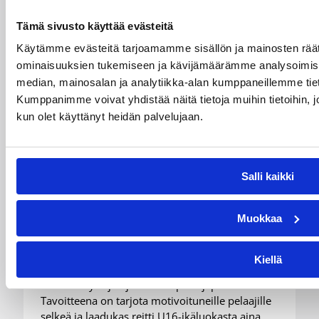
Tämä sivusto käyttää evästeitä
Käytämme evästeitä tarjoamamme sisällön ja mainosten räät
ominaisuuksien tukemiseen ja kävijämäärämme analysoimise
median, mainosalan ja analytiikka-alan kumppaneillemme tiet
Kumppanimme voivat yhdistää näitä tietoja muihin tietoihin, joit
kun olet käyttänyt heidän palvelujaan.
28.07.2026 15:54
Alueet
Salli kaikki
BC Nokia vahvistaa tyttöjen
Muokkaa
pelaajapolkua
Kiellä
BC Nokia rakentaa pitkäjänteisesti Pirkanmaan
vahvinta tyttöjen ja naisten pelaajapolkua.
Tavoitteena on tarjota motivoituneille pelaajille
selkeä ja laadukas reitti U16-ikäluokasta aina