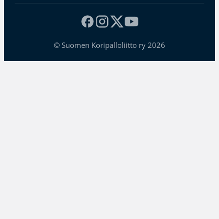
© Suomen Koripalloliitto ry 2026