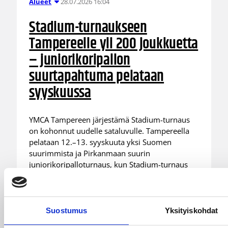
28.07.2026 16:04
Alueet
Stadium-turnaukseen
Tampereelle yli 200 joukkuetta
– juniorikoripallon
suurtapahtuma pelataan
syyskuussa
YMCA Tampereen järjestämä Stadium-turnaus
on kohonnut uudelle sataluvulle. Tampereella
pelataan 12.–13. syyskuuta yksi Suomen
suurimmista ja Pirkanmaan suurin
juniorikoripalloturnaus, kun Stadium-turnaus
kokoaa yhteen yli 200 joukkuetta eri puolilta
maata. Kahden päivän aikana kentillä pelataan
satoja otteluita.
Suostumus
Yksityiskohdat