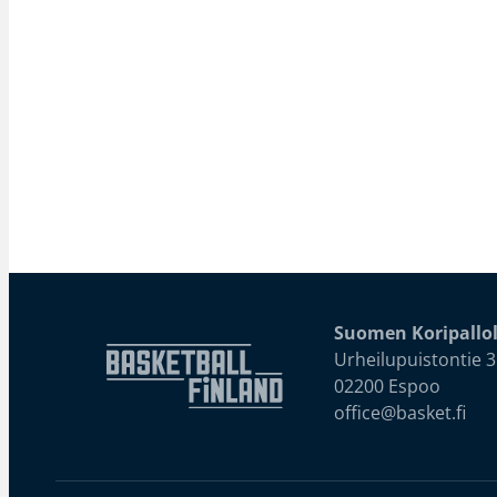
Suomen Koripallol
Urheilupuistontie 3
02200 Espoo
office@basket.fi