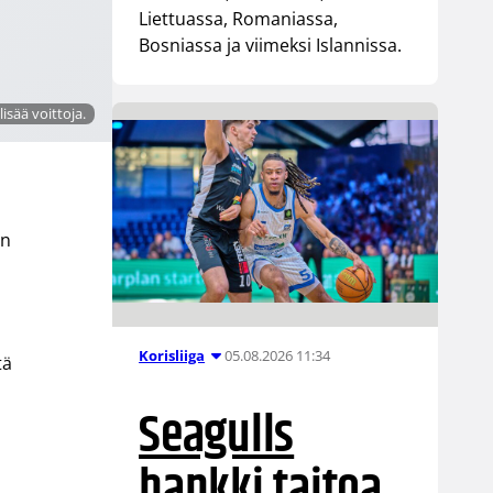
Liettuassa, Romaniassa,
Bosniassa ja viimeksi Islannissa.
sää voittoja.
an
05.08.2026 11:34
Korisliiga
tä
Seagulls
hankki taitoa