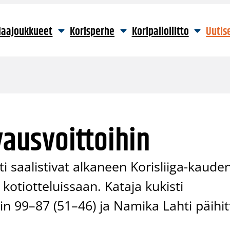
aajoukkueet
Korisperhe
Koripalloliitto
Uutis
vausvoittoihin
 saalistivat alkaneen Korisliiga-kaude
kotiotteluissaan. Kataja kukisti
99–87 (51–46) ja Namika Lahti päihit