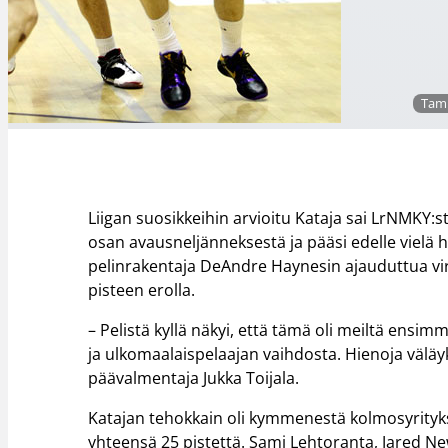
Tamm
Liigan suosikkeihin arvioitu Kataja sai LrNMK
osan avausneljänneksestä ja pääsi edelle vielä
pelinrakentaja DeAndre Haynesin ajauduttua vir
pisteen erolla.
– Pelistä kyllä näkyi, että tämä oli meiltä ens
ja ulkomaalaispelaajan vaihdosta. Hienoja väläy
päävalmentaja Jukka Toijala.
Katajan tehokkain oli kymmenestä kolmosyrityks
yhteensä 25 pistettä. Sami Lehtoranta, Jared N