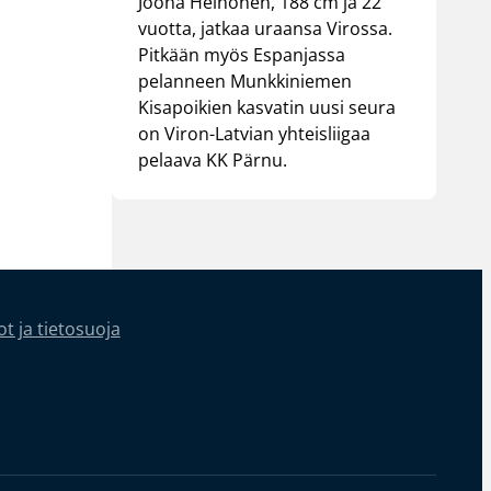
Joona Heinonen, 188 cm ja 22
vuotta, jatkaa uraansa Virossa.
Pitkään myös Espanjassa
pelanneen Munkkiniemen
Kisapoikien kasvatin uusi seura
on Viron-Latvian yhteisliigaa
pelaava KK Pärnu.
t ja tietosuoja