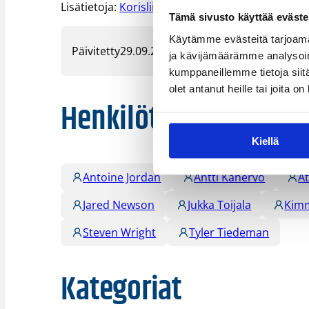
Lisätietoja:
Korisliigan tilastopalvelu
Tämä sivusto käyttää eväste
Käytämme evästeitä tarjoama
Päivitetty
29.09.2011
ja kävijämäärämme analysoim
kumppaneillemme tietoja siitä
olet antanut heille tai joita o
Henkilöt
Kiellä
Antoine Jordan
Antti Kanervo
At
Jared Newson
Jukka Toijala
Kimm
Steven Wright
Tyler Tiedeman
Kategoriat