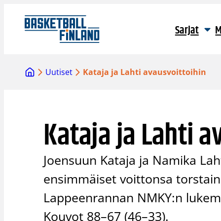
Siirry
sisältöön
Sarjat
M
Uutiset
Kataja ja Lahti avausvoittoihin
Kataja ja Lahti a
Joensuun Kataja ja Namika Lahti
ensimmäiset voittonsa torstain 
Lappeenrannan NMKY:n lukemin 
Kouvot 88–67 (46–33).