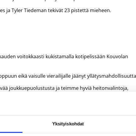
 ja Tyler Tiedeman tekivät 23 pistettä mieheen.
i kauden voitokkaasti kukistamalla kotipelissään Kouvolan
loppuun eikä vaisulle vierailijalle jäänyt yllätysmahdollisuutta
vää joukkuepuolustusta ja teimme hyviä heitonvalintoja,
o Kujansivu.
aiset Ryan Brooks ja Steven Wright. Antoine Jordan upotti
Yksityiskohdat