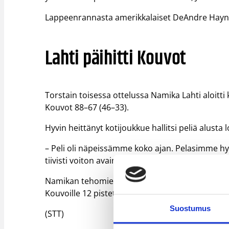
Lappeenrannasta amerikkalaiset DeAndre Haynes
Lahti päihitti Kouvot
Torstain toisessa ottelussa Namika Lahti aloitt
Kouvot 88–67 (46–33).
Hyvin heittänyt kotijoukkue hallitsi peliä alusta 
– Peli oli näpeissämme koko ajan. Pelasimme hy
tiivisti voiton avaimet lahtelaisvalmentaja Kimm
Namikan tehomiehinä kunnostautuivat amerikkal
Kouvoille 12 pistettä ja Atte Perttu 11.
Suostumus
(STT)