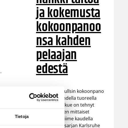
ja kokemusta
kokoonpanoo
nsa kahden
pelaajan
edestä
.
Helsinki Seagullsin kokoonpano
vahvistuu kahdella tuoreella
kasvolla. Joukkue on tehnyt
tulevan kauden mittaiset
Tietoja
sopimukset viime kaudella
Saksan ProA-sarjan Karlsruhe