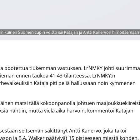
ikuinen Suomen cupin voitto sai Katajan ja Antti Kanervon himoitsemaan li
Y:sta odotettua tiukemman vastuksen. LrNMKY johti suurimm
 hieman ennen taukoa 41-43-tilanteessa. LrNMKY:n
hevaikeuksiin Kataja piti peliä hallussaan noin kymmenen
immäinen matsi tällä kokoonpanolla johtuen maajoukkuekiireis
ksiä nähtiin, mutta vielä aika harvoin, kommentoi Katajan
estään seitsemän säkittänyt Antti Kanervo, joka takoi
ewson ja B.A. Walker päätyivät 15 pisteeseen miestä kohden.