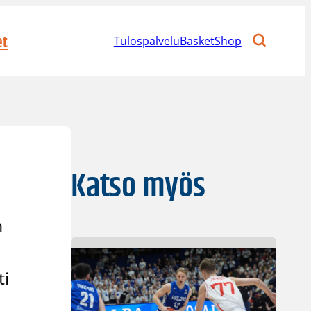
et
Tulospalvelu
BasketShop
Katso myös
n
ti