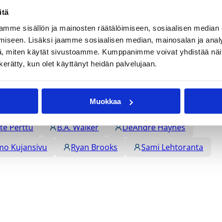
itä
mme sisällön ja mainosten räätälöimiseen, sosiaalisen median
iseen. Lisäksi jaamme sosiaalisen median, mainosalan ja analy
, miten käytät sivustoamme. Kumppanimme voivat yhdistää näitä t
n kerätty, kun olet käyttänyt heidän palvelujaan.
Muokkaa
te Perttu
B.A. Walker
DeAndre Haynes
o Kujansivu
Ryan Brooks
Sami Lehtoranta