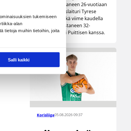
Lionsia edustaneen 26-vuotiaan
yhdysvaltalaislaituri Tyrese
 ominaisuuksien tukemiseen
Williamsin sekä viime kaudella
tiikka-alan
Kouvoja edustaneen 32-
ietoja muihin tietoihin, joita
vuotiaan Timi Puittisen kanssa.
Salli kaikki
05.08.2026 09:37
Korisliiga