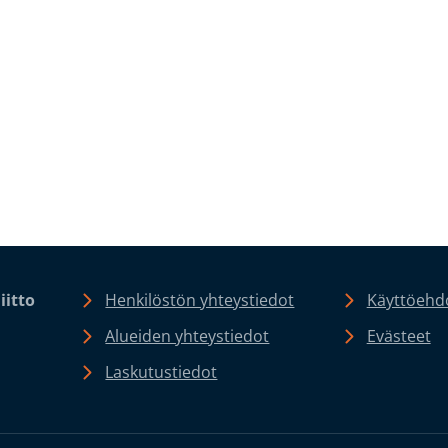
iitto
Henkilöstön yhteystiedot
Käyttöehdo
Alueiden yhteystiedot
Evästeet
Laskutustiedot