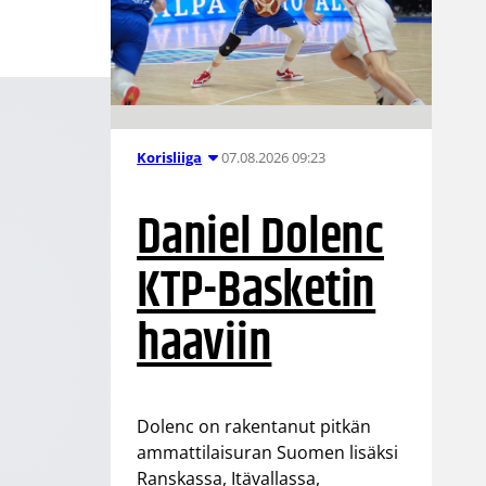
07.08.2026 09:23
Korisliiga
Daniel Dolenc
KTP-Basketin
haaviin
Dolenc on rakentanut pitkän
ammattilaisuran Suomen lisäksi
Ranskassa, Itävallassa,