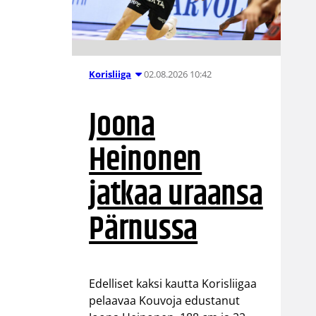
02.08.2026 10:42
Korisliiga
Joona
Heinonen
jatkaa uraansa
Pärnussa
Edelliset kaksi kautta Korisliigaa
pelaavaa Kouvoja edustanut