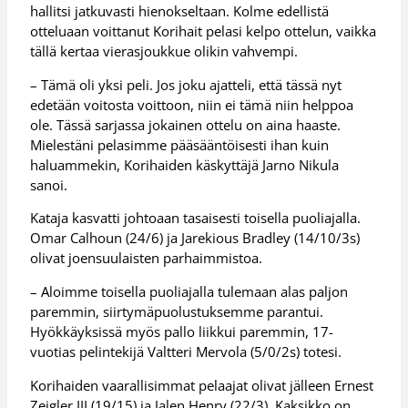
hallitsi jatkuvasti hienokseltaan. Kolme edellistä
otteluaan voittanut Korihait pelasi kelpo ottelun, vaikka
tällä kertaa vierasjoukkue olikin vahvempi.
– Tämä oli yksi peli. Jos joku ajatteli, että tässä nyt
edetään voitosta voittoon, niin ei tämä niin helppoa
ole. Tässä sarjassa jokainen ottelu on aina haaste.
Mielestäni pelasimme pääsääntöisesti ihan kuin
haluammekin, Korihaiden käskyttäjä Jarno Nikula
sanoi.
Kataja kasvatti johtoaan tasaisesti toisella puoliajalla.
Omar Calhoun (24/6) ja Jarekious Bradley (14/10/3s)
olivat joensuulaisten parhaimmistoa.
– Aloimme toisella puoliajalla tulemaan alas paljon
paremmin, siirtymäpuolustuksemme parantui.
Hyökkäyksissä myös pallo liikkui paremmin, 17-
vuotias pelintekijä Valtteri Mervola (5/0/2s) totesi.
Korihaiden vaarallisimmat pelaajat olivat jälleen Ernest
Zeigler III (19/15) ja Jalen Henry (22/3). Kaksikko on