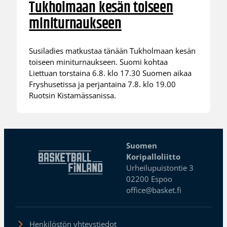
Tukholmaan kesän toiseen
miniturnaukseen
Susiladies matkustaa tänään Tukholmaan kesän
toiseen miniturnaukseen. Suomi kohtaa
Liettuan torstaina 6.8. klo 17.30 Suomen aikaa
Fryshusetissa ja perjantaina 7.8. klo 19.00
Ruotsin Kistamässanissa.
Suomen
Koripalloliitto
Urheilupuistontie 3
02200 Espoo
office@basket.fi
Henkilöstön yhteystiedot