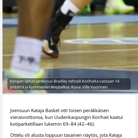
Katajan laituri Jarekious Bradley tehtaili Korihaita vastaan 14
pistettä ja kymmenen levypalloa. Kuva: Ville Vuorinen
Joensuun Kataja Basket otti toisen peräkkäisen
vierasvoittonsa, kun Uudenkaupungin Korihait kaatui
kotiparketillaan lukemin 69–84 (42–46).
Ottelu oli alusta loppuun tasainen näytös, jota Kataja