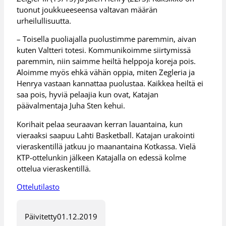
tuonut joukkueeseensa valtavan määrän
urheilullisuutta.
– Toisella puoliajalla puolustimme paremmin, aivan
kuten Valtteri totesi. Kommunikoimme siirtymissä
paremmin, niin saimme heiltä helppoja koreja pois.
Aloimme myös ehkä vähän oppia, miten Zegleria ja
Henrya vastaan kannattaa puolustaa. Kaikkea heiltä ei
saa pois, hyviä pelaajia kun ovat, Katajan
päävalmentaja Juha Sten kehui.
Korihait pelaa seuraavan kerran lauantaina, kun
vieraaksi saapuu Lahti Basketball. Katajan urakointi
vieraskentillä jatkuu jo maanantaina Kotkassa. Vielä
KTP-ottelunkin jälkeen Katajalla on edessä kolme
ottelua vieraskentillä.
Ottelutilasto
Päivitetty
01.12.2019