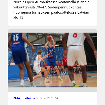
Nordic Open -turnauksessa kaatamalla Islannin
vakuuttavasti 70–47. Sudenpennut kohtaa
huomenna turnauksen päätösottelussa Latvian
klo 15.
05.08.2026 18:54
EM-kilpailut