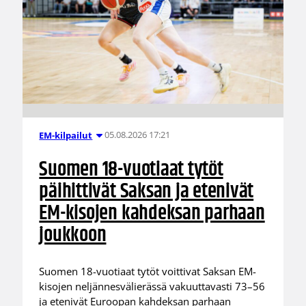
05.08.2026 17:21
EM-kilpailut
Suomen 18-vuotiaat tytöt
päihittivät Saksan ja etenivät
EM-kisojen kahdeksan parhaan
joukkoon
Suomen 18-vuotiaat tytöt voittivat Saksan EM-
kisojen neljännesvälierässä vakuuttavasti 73–56
ja etenivät Euroopan kahdeksan parhaan