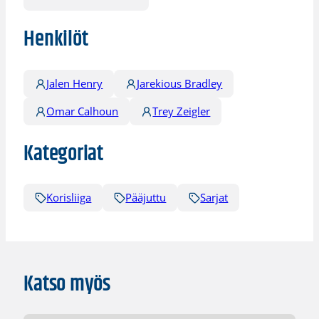
Henkilöt
Jalen Henry
Jarekious Bradley
Omar Calhoun
Trey Zeigler
Kategoriat
Korisliiga
Pääjuttu
Sarjat
Katso myös