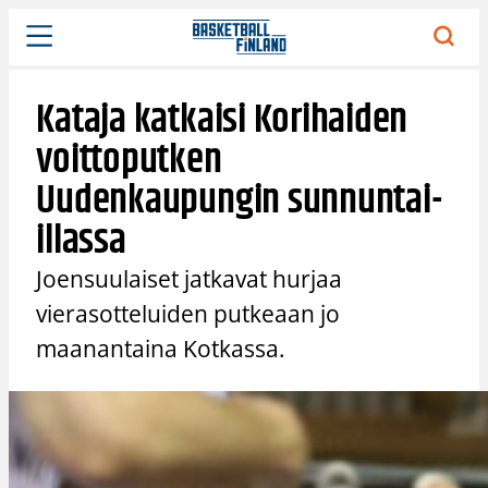
Siirry
sisältöön
Kataja katkaisi Korihaiden
voittoputken
Uudenkaupungin sunnuntai-
illassa
Joensuulaiset jatkavat hurjaa
vierasotteluiden putkeaan jo
maanantaina Kotkassa.