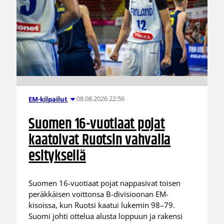
08.08.2026 22:56
EM-kilpailut
Suomen 16-vuotiaat pojat
kaatoivat Ruotsin vahvalla
esityksellä
Suomen 16-vuotiaat pojat nappasivat toisen
peräkkäisen voittonsa B-divisioonan EM-
kisoissa, kun Ruotsi kaatui lukemin 98–79.
Suomi johti ottelua alusta loppuun ja rakensi