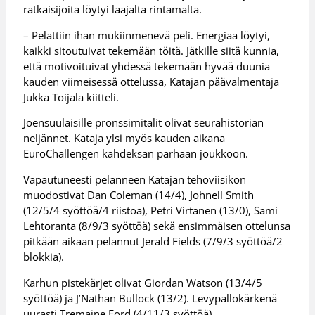
ratkaisijoita löytyi laajalta rintamalta.
– Pelattiin ihan mukiinmenevä peli. Energiaa löytyi,
kaikki sitoutuivat tekemään töitä. Jätkille siitä kunnia,
että motivoituivat yhdessä tekemään hyvää duunia
kauden viimeisessä ottelussa, Katajan päävalmentaja
Jukka Toijala kiitteli.
Joensuulaisille pronssimitalit olivat seurahistorian
neljännet. Kataja ylsi myös kauden aikana
EuroChallengen kahdeksan parhaan joukkoon.
Vapautuneesti pelanneen Katajan tehoviisikon
muodostivat Dan Coleman (14/4), Johnell Smith
(12/5/4 syöttöä/4 riistoa), Petri Virtanen (13/0), Sami
Lehtoranta (8/9/3 syöttöä) sekä ensimmäisen ottelunsa
pitkään aikaan pelannut Jerald Fields (7/9/3 syöttöä/2
blokkia).
Karhun pistekärjet olivat Giordan Watson (13/4/5
syöttöä) ja J’Nathan Bullock (13/2). Levypallokärkenä
uurasti Tremaine Ford (4/11/3 syöttöä).