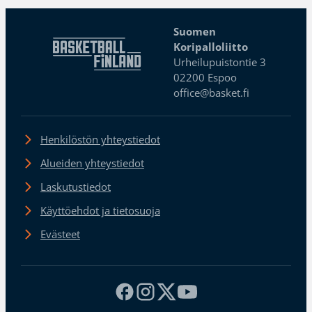
Suomen
Koripalloliitto
Urheilupuistontie 3
02200 Espoo
office@basket.fi
Henkilöstön yhteystiedot
Alueiden yhteystiedot
Laskutustiedot
Käyttöehdot ja tietosuoja
Evästeet