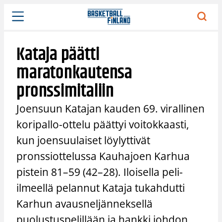
Siirry
sisältöön
Kataja päätti
maratonkautensa
pronssimitaliin
Joensuun Katajan kauden 69. virallinen
koripallo-ottelu päättyi voitokkaasti,
kun joensuulaiset löylyttivät
pronssiottelussa Kauhajoen Karhua
pistein 81–59 (42–28). Iloisella peli-
ilmeellä pelannut Kataja tukahdutti
Karhun avausneljänneksellä
puolustuspelillään ja hankki johdon,