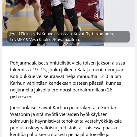
Jerald FIelds jyrisi Kouvoja vastaan. Kuvat: Tytti Nuoramo,
LrNMKY & Vesa Kuukka/Kuvamaailma.
Pohjanmaalaiset sinnittelivät vielä toisen jakson alussa
lukemissa 19–15, jonka jälkeen Kataja meni menojaan.
Kotijoukkue vei seuraavat neljä minuuttia 12-0 ja piti
Karhun vähintään kahdeksan pisteen päässä, kunnes
neljännellä jaksolla ero nousi parhaimmillaan 26
pisteeseen.
Joensuulaiset saivat Karhun pelinrakentaja Giordan
Watsonin ja sitä myötä vieraiden hyökkäyksen
solmuun ja käynnistivät tehokkaita vastahyökkäyksiä
puolustuslevypalloista ja riistoista. Toisessa päässä
kenttää pallo kiersi iloisesti pelaajalta toiselle ja