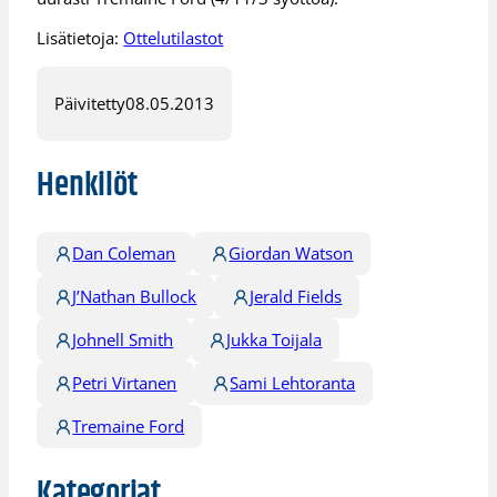
Lisätietoja:
Ottelutilastot
Päivitetty
08.05.2013
Henkilöt
Dan Coleman
Giordan Watson
J’Nathan Bullock
Jerald Fields
Johnell Smith
Jukka Toijala
Petri Virtanen
Sami Lehtoranta
Tremaine Ford
Kategoriat