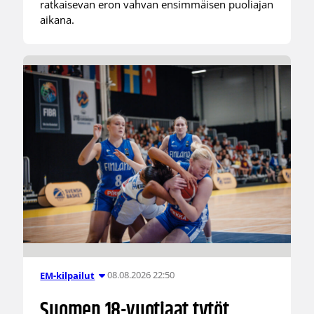
ratkaisevan eron vahvan ensimmäisen puoliajan
aikana.
08.08.2026 22:50
EM-kilpailut
Suomen 18-vuotiaat tytöt