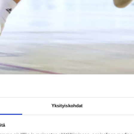
Yksityiskohdat
jan ja Susijengin takamies Ilari Seppälä heitti sunnuntaina 20 pistettä. Kuva:
itä