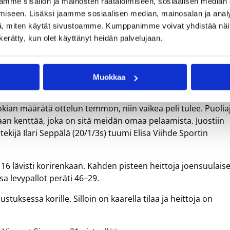
mme sisällön ja mainosten räätälöimiseen, sosiaalisen median
iseen. Lisäksi jaamme sosiaalisen median, mainosalan ja analy
, miten käytät sivustoamme. Kumppanimme voivat yhdistää näitä t
n kerätty, kun olet käyttänyt heidän palvelujaan.
a Korisliiga-kamppailussa kotivoiton BC Nokian kustannukse
lle voittoisissa tunnelmissa.
as neljännes, jonka aikana joensuulaiset takoivat peräti 36
Muokkaa
okian määrätä ottelun temmon, niin vaikea peli tulee. Puolia
n kenttää, joka on sitä meidän omaa pelaamista. Juostiin
ntekijä Ilari Seppälä (20/1/3s) tuumi Elisa Viihde Sportin
a 16 lävisti korirenkaan. Kahden pisteen heittoja joensuulais
ssa levypallot peräti 46–29.
tuksessa korille. Silloin on kaarella tilaa ja heittoja on