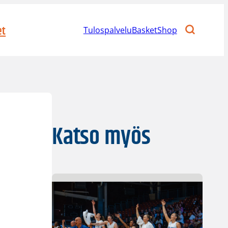
et
Tulospalvelu
BasketShop
Katso myös