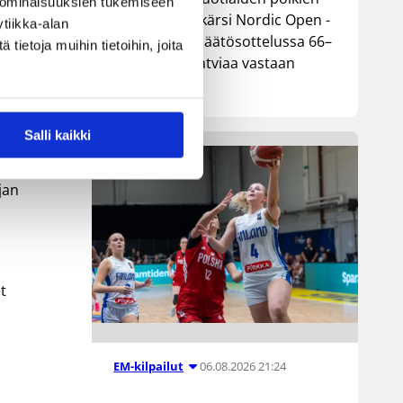
 ominaisuuksien tukemiseen
maajoukkue kärsi Nordic Open -
tiikka-alan
turnauksen päätösottelussa 66–
ietoja muihin tietoihin, joita
74-tappion Latviaa vastaan
lla
Lohjalla.
Salli kaikki
jan
et
06.08.2026 21:24
EM-kilpailut