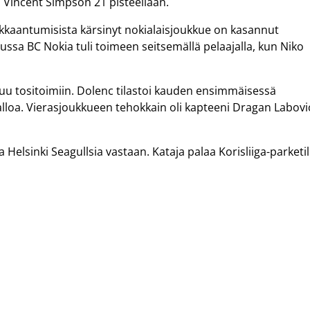
 Vincent Simpson 21 pisteellään.
oukkaantumisista kärsinyt nokialaisjoukkue on kasannut
ussa BC Nokia tuli toimeen seitsemällä pelaajalla, kun Niko
aluu tositoimiin. Dolenc tilastoi kauden ensimmäisessä
palloa. Vierasjoukkueen tehokkain oli kapteeni Dragan Labovi
 Helsinki Seagullsia vastaan. Kataja palaa Korisliiga-parketil