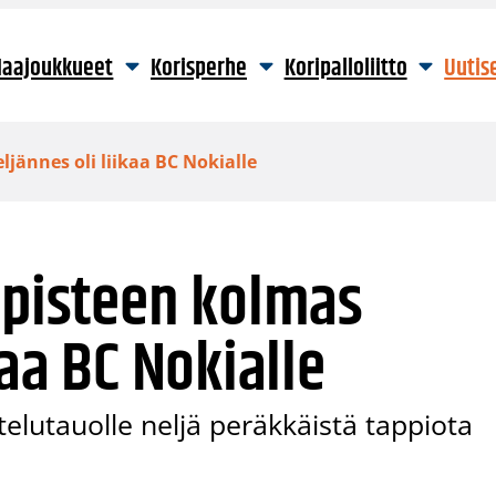
aajoukkueet
Korisperhe
Koripalloliitto
Uutis
ljännes oli liikaa BC Nokialle
 pisteen kolmas
kaa BC Nokialle
elutauolle neljä peräkkäistä tappiota