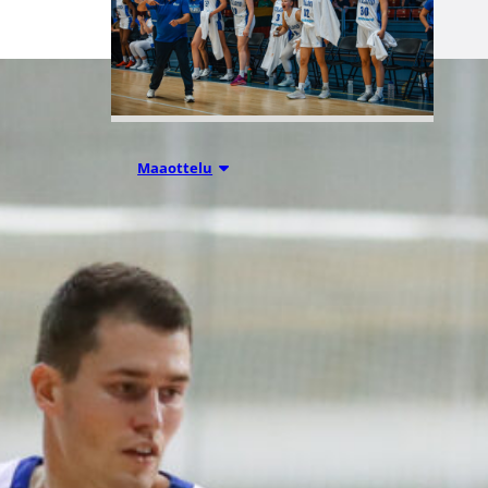
06.08.2026 21:44
Maaottelu
Susiladiesin
puolustus
rautaa
Tukholmassa
–