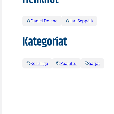
Daniel Dolenc
Ilari Seppälä
Kategoriat
Korisliiga
Pääjuttu
Sarjat