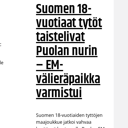
Suomen 18-
vuotiaat tytöt
taistelivat
Puolan nurin
c
– EM-
le
välieräpaikka
varmistui
Suomen 18-vuotiaiden tyttöjen
maajoukkue jatkoi vahvaa