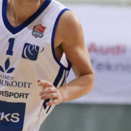
harvinaislaatu
inen voitto
Liettuasta
Susiladies nappasi
harvinaislaatuisen voiton
Liettuasta Tukholmassa
pelatussa maaottelussa.
Susiladies voitti vakuuttavasti
Liettuan 81-70 (48-36) Elina
Aarnisalon 22 pisteen
johdattamana. Suomi pelaa
Tukholmassa vielä toisen
ottelun, kun huomenna vastaan
tulee Ruotsi.