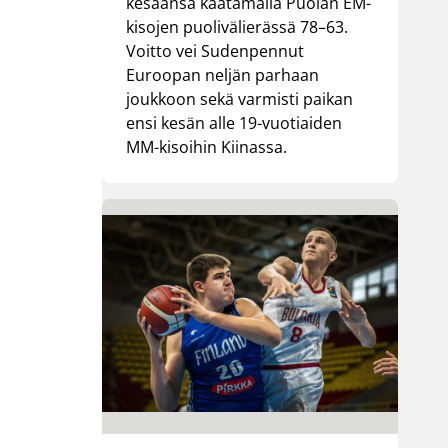
kesäänsä kaatamalla Puolan EM-
kisojen puolivälierässä 78–63.
Voitto vei Sudenpennut
Euroopan neljän parhaan
joukkoon sekä varmisti paikan
ensi kesän alle 19-vuotiaiden
MM-kisoihin Kiinassa.