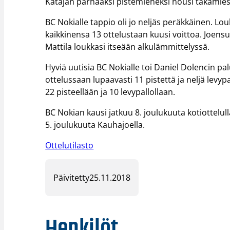
Katajan parhaaksi pistemieheksi nousi takamies
BC Nokialle tappio oli jo neljäs peräkkäinen. L
kaikkinensa 13 ottelustaan kuusi voittoa. Joensu
Mattila loukkasi itseään alkulämmittelyssä.
Hyviä uutisia BC Nokialle toi Daniel Dolencin p
ottelussaan lupaavasti 11 pistettä ja neljä levy
22 pisteellään ja 10 levypallollaan.
BC Nokian kausi jatkuu 8. joulukuuta kotiottelulla
5. joulukuuta Kauhajoella.
Ottelutilasto
Päivitetty
25.11.2018
Henkilöt