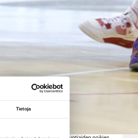
poikien
maajoukkue
päätti Nordic
Open -
turnauksen
tappioon
Latviaa
vastaan
Tietoja
Ville Vuorinen
Suomen 15-vuotiaiden poikien