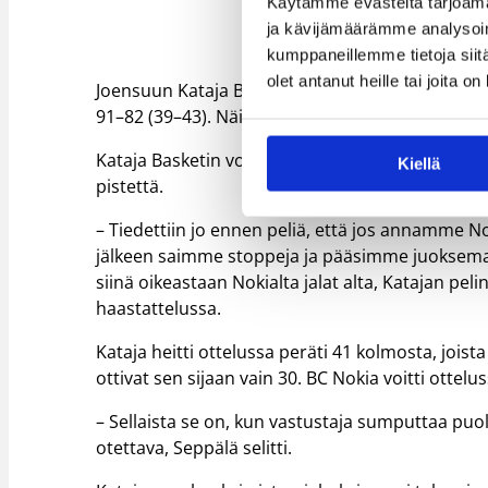
Käytämme evästeitä tarjoama
ja kävijämäärämme analysoim
kumppaneillemme tietoja siitä
olet antanut heille tai joita o
Joensuun Kataja Basket otti sunnuntain ainoass
91–82 (39–43). Näin Kataja pääsee maaottelutauo
Kataja Basketin voiton takeena toimi hurja kolm
Kiellä
pistettä.
– Tiedettiin jo ennen peliä, että jos annamme N
jälkeen saimme stoppeja ja pääsimme juoksemaa
siinä oikeastaan Nokialta jalat alta, Katajan peli
haastattelussa.
Kataja heitti ottelussa peräti 41 kolmosta, joist
ottivat sen sijaan vain 30. BC Nokia voitti ottelu
– Sellaista se on, kun vastustaja sumputtaa puolus
otettava, Seppälä selitti.