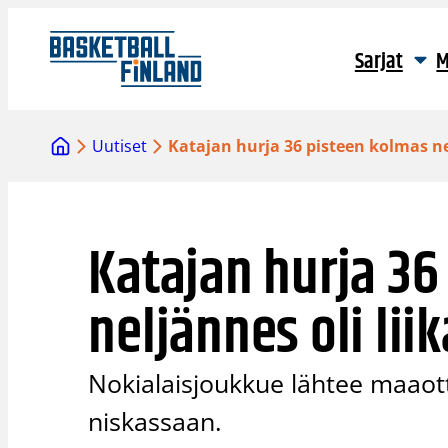
Siirry
sisältöön
Sarjat
M
Uutiset
Katajan hurja 36 pisteen kolmas ne
Katajan hurja 36
neljännes oli lii
Nokialaisjoukkue lähtee maaott
niskassaan.