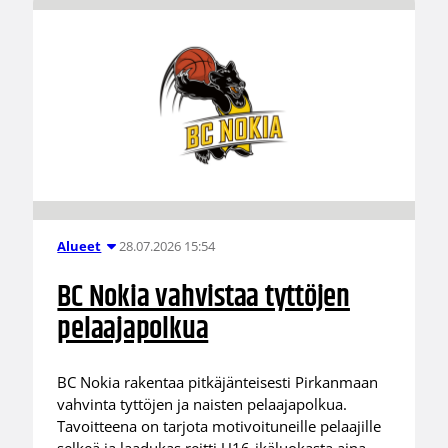
28.07.2026 15:54
Alueet
BC Nokia vahvistaa tyttöjen
pelaajapolkua
BC Nokia rakentaa pitkäjänteisesti Pirkanmaan
vahvinta tyttöjen ja naisten pelaajapolkua.
Tavoitteena on tarjota motivoituneille pelaajille
selkeä ja laadukas reitti U16-ikäluokasta aina