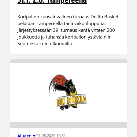
31.7.-2.8. Tampereella
Koripallon kansainvälinen turnaus Delfin Basket
pelataan Tampereella tänä viikonloppuna.
Järjestyksessään 39. turnaus kerää yhteen 200
joukkuetta ja tuhansia koripallon ystäviä niin
Suomesta kuin ulkomailta.
01.08.2026 16:31
Alueet