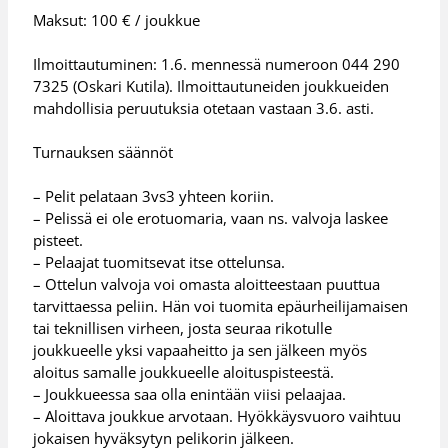
Maksut: 100 € / joukkue
Ilmoittautuminen: 1.6. mennessä numeroon 044 290
7325 (Oskari Kutila). Ilmoittautuneiden joukkueiden
mahdollisia peruutuksia otetaan vastaan 3.6. asti.
Turnauksen säännöt
– Pelit pelataan 3vs3 yhteen koriin.
– Pelissä ei ole erotuomaria, vaan ns. valvoja laskee
pisteet.
– Pelaajat tuomitsevat itse ottelunsa.
– Ottelun valvoja voi omasta aloitteestaan puuttua
tarvittaessa peliin. Hän voi tuomita epäurheilijamaisen
tai teknillisen virheen, josta seuraa rikotulle
joukkueelle yksi vapaaheitto ja sen jälkeen myös
aloitus samalle joukkueelle aloituspisteestä.
– Joukkueessa saa olla enintään viisi pelaajaa.
– Aloittava joukkue arvotaan. Hyökkäysvuoro vaihtuu
jokaisen hyväksytyn pelikorin jälkeen.