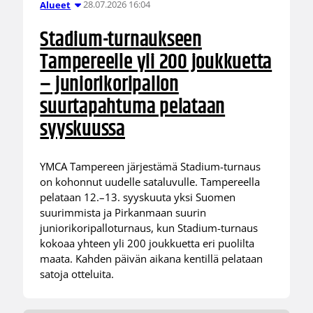
28.07.2026 16:04
Alueet
Stadium-turnaukseen
Tampereelle yli 200 joukkuetta
– juniorikoripallon
suurtapahtuma pelataan
syyskuussa
YMCA Tampereen järjestämä Stadium-turnaus
on kohonnut uudelle sataluvulle. Tampereella
pelataan 12.–13. syyskuuta yksi Suomen
suurimmista ja Pirkanmaan suurin
juniorikoripalloturnaus, kun Stadium-turnaus
kokoaa yhteen yli 200 joukkuetta eri puolilta
maata. Kahden päivän aikana kentillä pelataan
satoja otteluita.