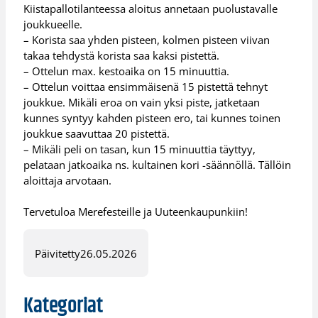
Kiistapallotilanteessa aloitus annetaan puolustavalle
joukkueelle.
– Korista saa yhden pisteen, kolmen pisteen viivan
takaa tehdystä korista saa kaksi pistettä.
– Ottelun max. kestoaika on 15 minuuttia.
– Ottelun voittaa ensimmäisenä 15 pistettä tehnyt
joukkue. Mikäli eroa on vain yksi piste, jatketaan
kunnes syntyy kahden pisteen ero, tai kunnes toinen
joukkue saavuttaa 20 pistettä.
– Mikäli peli on tasan, kun 15 minuuttia täyttyy,
pelataan jatkoaika ns. kultainen kori -säännöllä. Tällöin
aloittaja arvotaan.
Tervetuloa Merefesteille ja Uuteenkaupunkiin!
Päivitetty
26.05.2026
Kategoriat