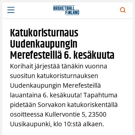
Siirry
sisältöön
Katukoristurnaus
Uudenkaupungin
Merefesteillä 6. kesäkuuta
Korihait järjestää tänäkin vuonna
suositun katukoristurnauksen
Uudenkaupungin Merefesteillä
lauantaina 6. kesäkuuta! Tapahtuma
pidetään Sorvakon katukoriskentällä
osoitteessa Kullervontie 5, 23500
Uusikaupunki, klo 10:stä alkaen.