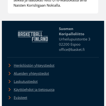
Naisten Korisliigaan Nokialla.
Suomen
Koripalloliitto
Urheilupuistontie 3
02200 Espoo
office@basket.fi
Henkilöstön yhteystiedot
Alueiden yhteystiedot
Laskutustiedot
Käyttöehdot ja tietosuoja
Evästeet