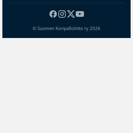
© Suomen Koripalloliitto ry 2026