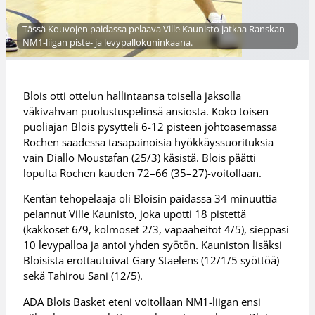
Tässä Kouvojen paidassa pelaava Ville Kaunisto jatkaa Ranskan
NM1-liigan piste- ja levypallokuninkaana.
Blois otti ottelun hallintaansa toisella jaksolla
väkivahvan puolustuspelinsä ansiosta. Koko toisen
puoliajan Blois pysytteli 6-12 pisteen johtoasemassa
Rochen saadessa tasapainoisia hyökkäyssuorituksia
vain Diallo Moustafan (25/3) käsistä. Blois päätti
lopulta Rochen kauden 72–66 (35–27)-voitollaan.
Kentän tehopelaaja oli Bloisin paidassa 34 minuuttia
pelannut Ville Kaunisto, joka upotti 18 pistettä
(kakkoset 6/9, kolmoset 2/3, vapaaheitot 4/5), sieppasi
10 levypalloa ja antoi yhden syötön. Kauniston lisäksi
Bloisista erottautuivat Gary Staelens (12/1/5 syöttöä)
sekä Tahirou Sani (12/5).
ADA Blois Basket eteni voitollaan NM1-liigan ensi