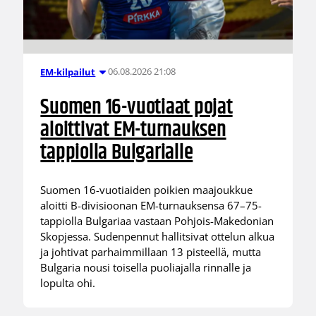
06.08.2026 21:08
EM-kilpailut
Suomen 16-vuotiaat pojat
aloittivat EM-turnauksen
tappiolla Bulgarialle
Suomen 16-vuotiaiden poikien maajoukkue
aloitti B-divisioonan EM-turnauksensa 67–75-
tappiolla Bulgariaa vastaan Pohjois-Makedonian
Skopjessa. Sudenpennut hallitsivat ottelun alkua
ja johtivat parhaimmillaan 13 pisteellä, mutta
Bulgaria nousi toisella puoliajalla rinnalle ja
lopulta ohi.