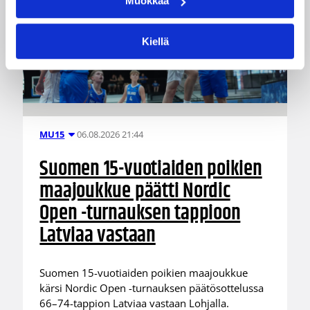
Muokkaa
Kiellä
06.08.2026 21:44
MU15
Suomen 15-vuotiaiden poikien
maajoukkue päätti Nordic
Open -turnauksen tappioon
Latviaa vastaan
Suomen 15-vuotiaiden poikien maajoukkue
kärsi Nordic Open -turnauksen päätösottelussa
66–74-tappion Latviaa vastaan Lohjalla.