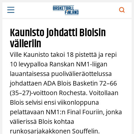
Siirry
sisältöön
Kaunisto johdatti Bloisin
välieriin
Ville Kaunisto takoi 18 pistettä ja repi
10 levypalloa Ranskan NM1-liigan
lauantaisessa puolivälieräottelussa
johdattaen ADA Blois Basketin 72–66
(35–27)-voittoon Rochesta. Voitollaan
Blois selvisi ensi viikonloppuna
pelattavaan NM1:n Final Fouriin, jonka
välierissä Blois kohtaa
runkosarjakakkonen Souffelin.