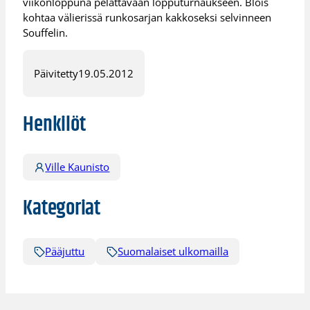
viikonloppuna pelattavaan lopputurnaukseen. Blois
kohtaa välierissä runkosarjan kakkoseksi selvinneen
Souffelin.
Päivitetty
19.05.2012
Henkilöt
Ville Kaunisto
Kategoriat
Pääjuttu
Suomalaiset ulkomailla