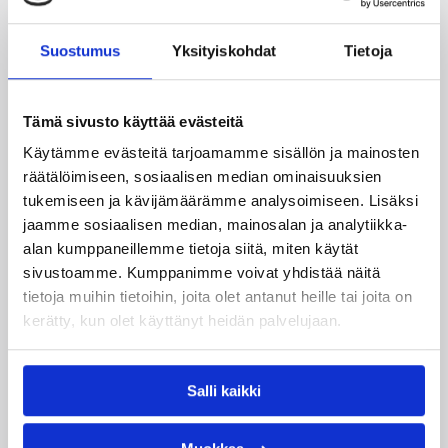
Tukholmassa –
harvinaislaatuinen voitto
Suostumus
Yksityiskohdat
Tietoja
Liettuasta
Tämä sivusto käyttää evästeitä
Susiladies nappasi harvinaislaatuisen voiton
Käytämme evästeitä tarjoamamme sisällön ja mainosten
Liettuasta Tukholmassa pelatussa maaottelussa.
räätälöimiseen, sosiaalisen median ominaisuuksien
Susiladies voitti vakuuttavasti Liettuan 81-70
tukemiseen ja kävijämäärämme analysoimiseen. Lisäksi
(48-36) Elina Aarnisalon 22 pisteen
jaamme sosiaalisen median, mainosalan ja analytiikka-
johdattamana. Suomi pelaa Tukholmassa vielä
alan kumppaneillemme tietoja siitä, miten käytät
toisen ottelun, kun huomenna vastaan tulee
sivustoamme. Kumppanimme voivat yhdistää näitä
Ruotsi.
tietoja muihin tietoihin, joita olet antanut heille tai joita on
kerätty, kun olet käyttänyt heidän palvelujaan.
Salli kaikki