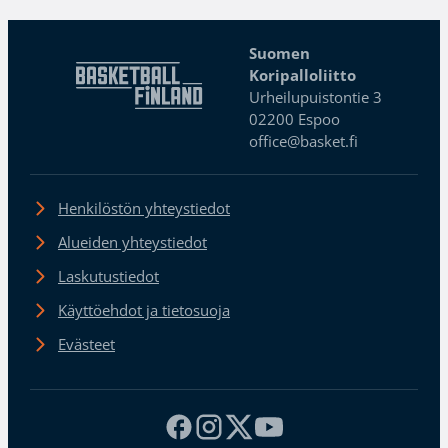
Suomen
Koripalloliitto
Urheilupuistontie 3
02200 Espoo
office@basket.fi
Henkilöstön yhteystiedot
Alueiden yhteystiedot
Laskutustiedot
Käyttöehdot ja tietosuoja
Evästeet