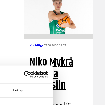
05.08.2026 09:37
Korisliiga
Niko Mykrä
Loimaa
Bisonsiin
Tietoja
Loimaalaisseura ja 189-