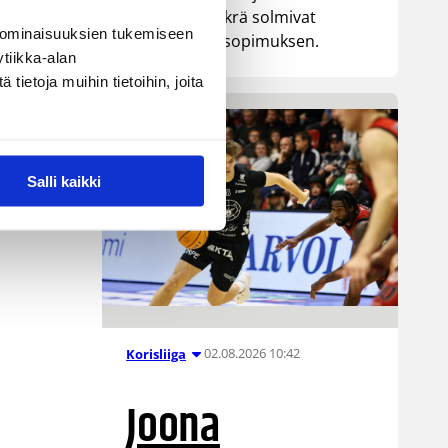
senttinen Mykrä solmivat
er
 ominaisuuksien tukemiseen
yksivuotisen sopimuksen.
tiikka-alan
ietoja muihin tietoihin, joita
,
Salli kaikki
02.08.2026 10:42
Korisliiga
Joona