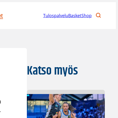
et
Tulospalvelu
BasketShop
Katso myös
a
-