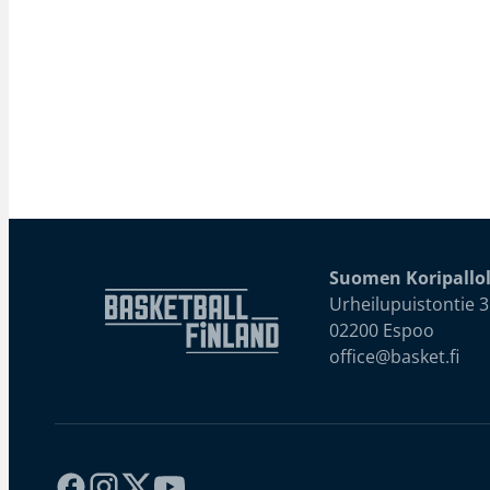
Suomen Koripallol
Urheilupuistontie 3
02200 Espoo
office@basket.fi