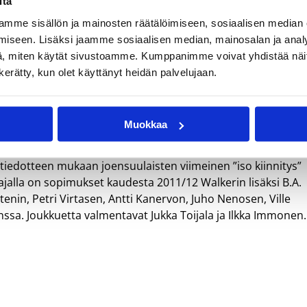
Walker saalisti Keski-Euroopan liigan voiton alkuvuodesta
itä
s finaalitappiot vuosilta 2008 ja 2009. Keväällä 2009 Walk
mme sisällön ja mainosten räätälöimiseen, sosiaalisen median
iseen. Lisäksi jaamme sosiaalisen median, mainosalan ja analy
, miten käytät sivustoamme. Kumppanimme voivat yhdistää näitä t
oja vuosina 2004-08. Kausina 2005-08 hänet valittiin
n kerätty, kun olet käyttänyt heidän palvelujaan.
r kruunattiin Eurobasket Summer Leaguen arvokkaimmaksi
elannut Dominikaanisessa Tasavallassa, Uudessa-Seelannissa
Muokkaa
a.
iedotteen mukaan joensuulaisten viimeinen ”iso kiinnitys”
tajalla on sopimukset kaudesta 2011/12 Walkerin lisäksi B.A.
enin, Petri Virtasen, Antti Kanervon, Juho Nenosen, Ville
nssa. Joukkuetta valmentavat Jukka Toijala ja Ilkka Immonen.