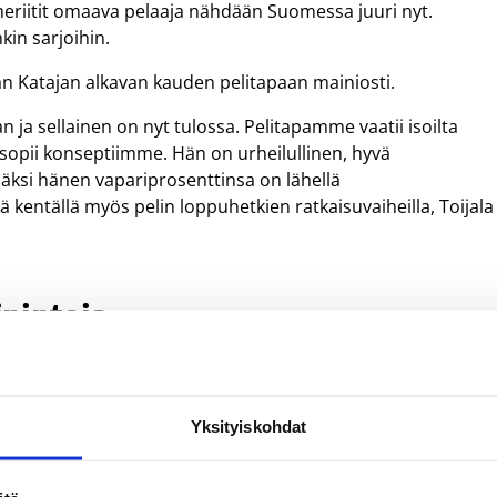
 meriitit omaava pelaaja nähdään Suomessa juuri nyt.
kin sarjoihin.
n Katajan alkavan kauden pelitapaan mainiosti.
n ja sellainen on nyt tulossa. Pelitapamme vaatii isoilta
a sopii konseptiimme. Hän on urheilullinen, hyvä
isäksi hänen vapariprosenttinsa on lähellä
 kentällä myös pelin loppuhetkien ratkaisuvaiheilla, Toijala
nintoja
 Walker on ammattilaisurallaan saanut maistaa niin
mmäistä mestaruuttaan Euroopassa hän juhli vuonna 2005
Yksityiskohdat
okkaimmaksi pelaajaksi.