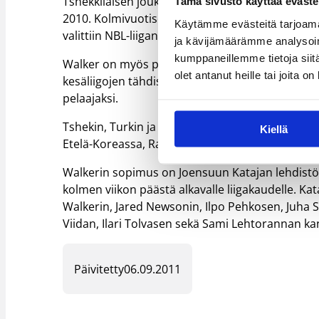
Tshekkiläisen joukkueensa Nový Jicínin riveissä 
Tämä sivusto käyttää eväste
2010. Kolmivuotiseen Tshekin pestiin mahtuu myö
Käytämme evästeitä tarjoama
valittiin NBL-liigan arvokkaimmaksi pelaajaksi.
ja kävijämäärämme analysoim
kumppaneillemme tietoja siitä
Walker on myös pelannut amerikkalaisia kesäliig
olet antanut heille tai joita o
kesäliigojen tähdistöihin. Kesällä 2008 Walke
pelaajaksi.
Tshekin, Turkin ja Kosovon lisäksi Walker on p
Kiellä
Etelä-Koreassa, Ranskassa, Puolassa ja Ruotsiss
Walkerin sopimus on Joensuun Katajan lehdistöt
kolmen viikon päästä alkavalle liigakaudelle. Ka
Walkerin, Jared Newsonin, Ilpo Pehkosen, Juha St
Viidan, Ilari Tolvasen sekä Sami Lehtorannan ka
Päivitetty
06.09.2011