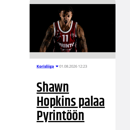
01.08.2026 12:23
Korisliiga
Shawn
Hopkins palaa
Pyrintöön