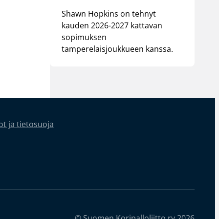
Shawn Hopkins on tehnyt
kauden 2026-2027 kattavan
sopimuksen
tamperelaisjoukkueen kanssa.
t ja tietosuoja
© Suomen Koripalloliitto ry 2026