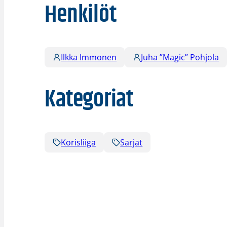
Henkilöt
Ilkka Immonen
Juha ”Magic” Pohjola
Kategoriat
Korisliiga
Sarjat