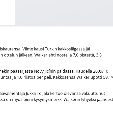
skautensa. Viime kausi Turkin kakkosliigassa jäi
ttelun jälkeen. Walker ehti nostella 7,0 pistettä, 3,8
shekin pääsarjassa Nový Jicínin paidassa. Kaudella 2009/10
orjuntaa ja 1,0 riistoa per peli. Kakkosensa Walker upotti 59,1
 päävalmentaja Jukka Toijala kertoo olevansa vakuuttunut
ssa on myös pieni kysymysmerkki Walkerin lyhyeksi jäänees