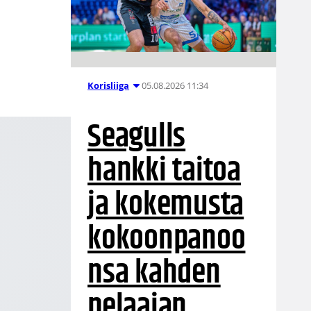
05.08.2026 11:34
Korisliiga
Seagulls
hankki taitoa
ja kokemusta
kokoonpanoo
nsa kahden
pelaajan