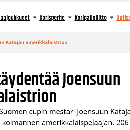
aajoukkueet
Korisperhe
Koripalloliitto
Uutis
n Katajan amerikkalaistrion
täydentää Joensuun
laistrion
 Suomen cupin mestari Joensuun Kataj
a kolmannen amerikkalaispelaajan. 206