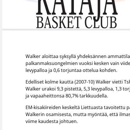
Walker aloittaa syksyllä yhdeksännen ammattilai
palkanmaksuongelmien vuoksi kesken vain viiden o
levypalloa ja 0,6 torjuntaa ottelua kohden.
Edelliset kolme kautta (2007-10) Walker vietti T
Walker urakoi 9,3 pistettä, 5,3 levypalloa, 1,3 t
ja vapaaheittonsa 80,7% tarkkuudella.
EM-kisakiireiden keskeltä Liettuasta tavoitettu
Walkerin osamisesta, mutta myöntää, että ilma
viime kaudesta johtuen.