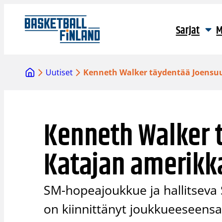
Siirry
sisältöön
Sarjat
M
Uutiset
Kenneth Walker täydentää Joensuu
Kenneth Walker 
Katajan amerikka
SM-hopeajoukkue ja hallitseva
on kiinnittänyt joukkueeseens