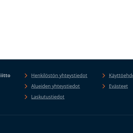
iitto
Henkilöstön yhteystiedot
Käyttöehdo
Alueiden yhteystiedot
Evästeet
Laskutustiedot