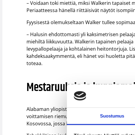
– Voidaan toki miettiä, miksi Walkerin tapaiset
Periaatteessa hänellä riittäisivät näytöt isompiin
Fyysisestä olemukseltaan Walker tullee sopimaa
– Halusin ehdottomasti yli kaksimetrisen pelaaja
miehiltä liikkuvuutta. Walkerin tapainen pelaaj
levypallopelaaja ja kohtalainen heitontorjuja. L
kahdeksaakymmentä, eli hänet voi huoletta pitää
toteaa.
Mestaruuksia ja kunniamai
Alabaman yliopistosta vuonna 2003 valmistunut
voittamisen riemua kuin pettymyksiäkin. Ensi
Suostumus
Kosovossa, jossa hänet valittiin myös liigan arv